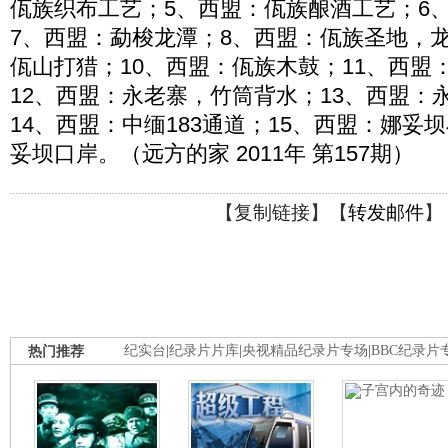
佤族织布工艺；5、西盟：佤族酿酒工艺；6
7、西盟：勐梭龙潭；8、西盟：佤族圣地，
佤山打猎；10、西盟：佤族木鼓；11、西盟
12、西盟：永老寨，竹筒背水；13、西盟：
14、西盟：中缅183通道；15、西盟：娜妥
妥坝口岸。（远方的家 2011年 第157期）
【
复制链接
】【
转发邮件
】
热门推荐
纪实台
|
纪录片片库
|
央视精品纪录片专场
|
BBC纪录片