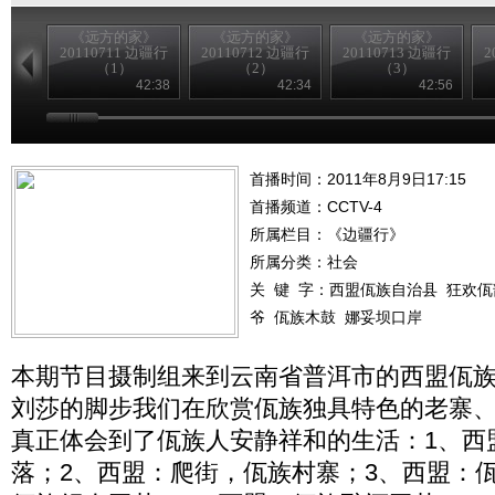
《远方的家》
《远方的家》
《远方的家》
20110711 边疆行
20110712 边疆行
20110713 边疆行
2
（1）
（2）
（3）
42:38
42:34
42:56
首播时间：2011年8月9日17:15
首播频道：
CCTV-4
所属栏目：
《边疆行》
所属分类：社会
关 键 字：
西盟佤族自治县
狂欢佤
爷
佤族木鼓
娜妥坝口岸
本期节目摄制组来到云南省普洱市的西盟佤
刘莎的脚步我们在欣赏佤族独具特色的老寨
真正体会到了佤族人安静祥和的生活：1、西
落；2、西盟：爬街，佤族村寨；3、西盟：