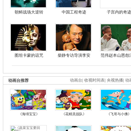
朝鲜战场大逆转
中国工程奇迹
子宫内的奇
图坦卡蒙的诅咒
柴静专访导演李安
范伟赵本山恩怨
动画台推荐
动画台
|
收视时间表
|
央视热播
|
动
《海绵宝宝》
《花精灵战队》
《飞哥与小佛