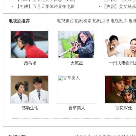
【将映】五月天集体跨界拍电影
【热剧】姜文马苏
电视剧推荐
电视剧台
|
热剧检索
|
热剧点播
|
电视剧库
|
趣
跑马场
火流星
一日夫妻百日
感动生命
香草美人
百花深处