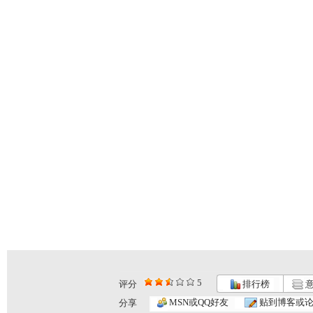
5
评分
排行榜
意
MSN或QQ好友
贴到博客或
分享