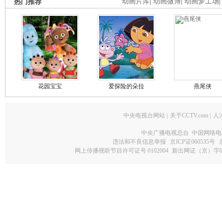
热门推荐
动画片库
|
动画微博
|
动画梦工场
花园宝宝
爱探险的朵拉
燕尾侠
中央电视台网站
|
关于CCTV.com
|
人
中央广播电视总台 中国网络电
违法和不良信息举报
京ICP证060535号
网上传播视听节目许可证号 0102004
新出网证（京）字0