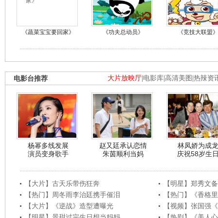
《蔬菜宝宝要回家》
《功夫总动员》
《竞技大联盟
电影台推荐
大片放映厅
|
电影库
|
高清美图
|
热辣资
杨幂多线发展
赵又廷承认恋情
林凤娇为成
演员变身歌手
朱茵顺利当妈
庆祝58岁生
【大片】古天乐带伤狂奔
【明星】郑秀文备
【热门】周冬雨李治廷携手催泪
【热门】《香格里
【大片】《逆战》造型遭曝光
【视频】张国强《
【明星】景甜过完生日想当妈妈
【热剧】《美人心