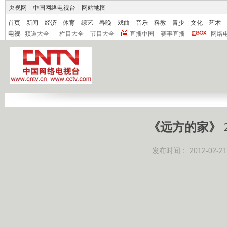
央视网
|
中国网络电视台
|
网站地图
首页
新闻
经济
体育
综艺
春晚
戏曲
音乐
科教
青少
文化
艺术
电视
频道大全
栏目大全
节目大全
直播中国
赛事直播
网络
《远方的家》 20
发布时间：
2012-02-21