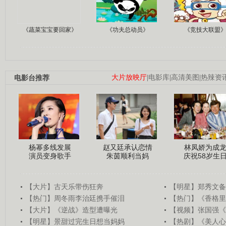
《蔬菜宝宝要回家》
《功夫总动员》
《竞技大联盟
电影台推荐
大片放映厅
|
电影库
|
高清美图
|
热辣资
杨幂多线发展
赵又廷承认恋情
林凤娇为成
演员变身歌手
朱茵顺利当妈
庆祝58岁生
【大片】古天乐带伤狂奔
【明星】郑秀文备
【热门】周冬雨李治廷携手催泪
【热门】《香格里
【大片】《逆战》造型遭曝光
【视频】张国强《
【明星】景甜过完生日想当妈妈
【热剧】《美人心