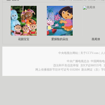
花园宝宝
爱探险的朵拉
燕尾侠
中央电视台网站
|
关于CCTV.com
|
人
中央广播电视总台 中国网络电
违法和不良信息举报
京ICP证060535号
网上传播视听节目许可证号 0102004
新出网证（京）字0