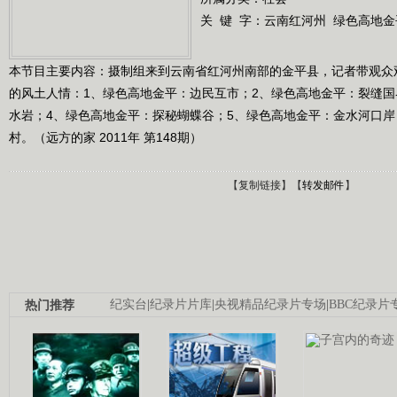
关 键 字：
云南红河州
绿色高地金
本节目主要内容：摄制组来到云南省红河州南部的金平县，记者带观众
的风土人情：1、绿色高地金平：边民互市；2、绿色高地金平：裂缝国
水岩；4、绿色高地金平：探秘蝴蝶谷；5、绿色高地金平：金水河口岸
村。（远方的家 2011年 第148期）
【
复制链接
】【
转发邮件
】
热门推荐
纪实台
|
纪录片片库
|
央视精品纪录片专场
|
BBC纪录片