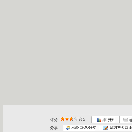
5
评分
排行榜
意
MSN或QQ好友
贴到博客或
分享