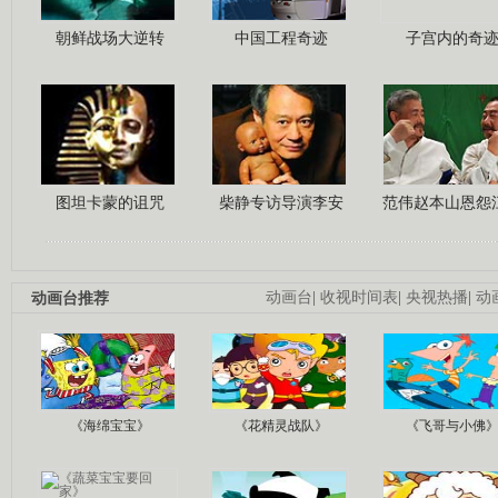
朝鲜战场大逆转
中国工程奇迹
子宫内的奇
图坦卡蒙的诅咒
柴静专访导演李安
范伟赵本山恩怨
动画台推荐
动画台
|
收视时间表
|
央视热播
|
动
《海绵宝宝》
《花精灵战队》
《飞哥与小佛