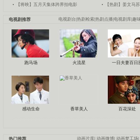
【将映】五月天集体跨界拍电影
【热剧】姜文马苏
电视剧推荐
电视剧台
|
热剧检索
|
热剧点播
|
电视剧库
|
趣
跑马场
火流星
一日夫妻百日
感动生命
香草美人
百花深处
热门推荐
动画片库
|
动画微博
|
动画梦工场