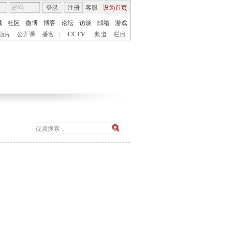
登录
注册
客服
设为首页
城
社区
微博
博客
论坛
访谈
邮箱
游戏
画片
公开课
播客
|
CCTV
频道
栏目