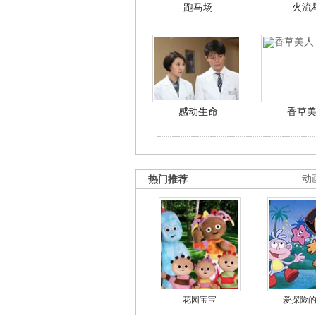
跑马场
火流
感动生命
香草
热门推荐
动
花园宝宝
爱探险