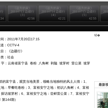
》
《远方的家》
《远方的家》
《远方的家》
疆行
20110713 边疆行
20110714 边疆行
20110715 边疆行
20
（3）
（4）
（5）
:34
42:56
42:21
42:55
锘�
间：2011年7月20日17:15
频道：
CCTV-4
栏目：
《边疆行》
分类：社会
 字：
云南省富宁县
卷粉
八角树
剥隘
坡芽村
雷公菜
坡芽
部的富宁县，观赏当地美景，领略当地独特的风土人情：1、
最新
之地：早餐吃卷粉；3、富裕安宁之地：初识八角树；4、富裕
：探访坡芽村；6、富裕安宁之地：尝鲜雷公菜；7、富裕安宁
 第144期）