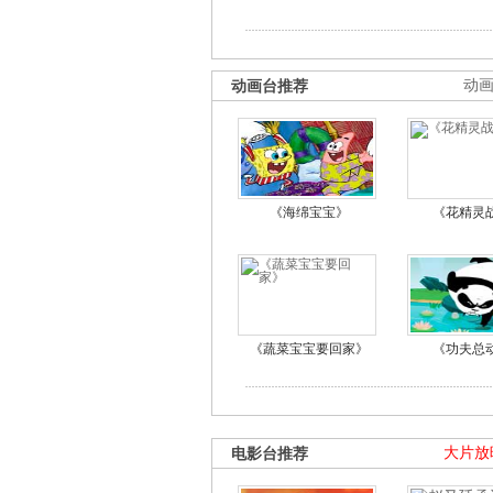
动画台推荐
动
《海绵宝宝》
《花精灵
《蔬菜宝宝要回家》
《功夫总
电影台推荐
大片放