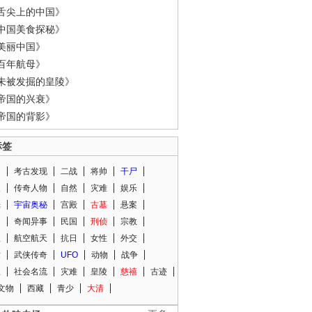
舌尖上的中国》
中国美食探秘》
美丽中国》
百年航母》
未被发掘的皇陵》
帝国的兴衰》
帝国的背影》
标签
闻
考古发现
二战
将帅
干尸
人
传奇人物
自然
灾难
娱乐
光
宇宙奥秘
宫殿
古墓
悬案
知
奇闻异事
民国
刑侦
宗教
程
航空航天
抗日
女性
外交
术
武侠传奇
UFO
动物
战争
星
社会名流
灾难
皇陵
慈禧
古迹
文物
西藏
青少
大清