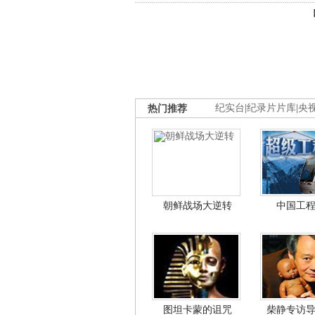
热门推荐
纪实台
|
纪录片片库
|
央
朝鲜战场大逆转
中国工
图坦卡蒙的诅咒
柴静专访