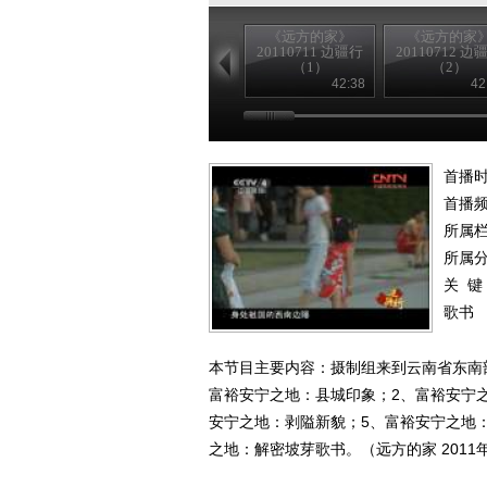
《远方的家》
《远方的家
20110711 边疆行
20110712 边
（1）
（2）
42:38
42
首播时
首播
所属
所属
关 键
歌书
本节目主要内容：摄制组来到云南省东南
富裕安宁之地：县城印象；2、富裕安宁
安宁之地：剥隘新貌；5、富裕安宁之地
之地：解密坡芽歌书。（远方的家 2011年