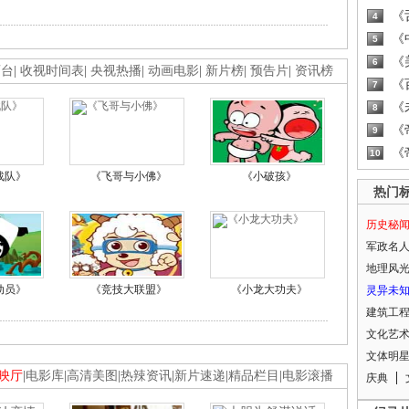
《
4
《
5
《
6
画台
|
收视时间表
|
央视热播
|
动画电影
|
新片榜
|
预告片
|
资讯榜
《
7
《
8
《
9
《
10
战队》
《飞哥与小佛》
《小破孩》
热门
历史秘
军政名
地理风
动员》
《竞技大联盟》
《小龙大功夫》
灵异未
建筑工
文化艺
文体明
映厅
|
电影库
|
高清美图
|
热辣资讯
|
新片速递
|
精品栏目
|
电影滚播
庆典