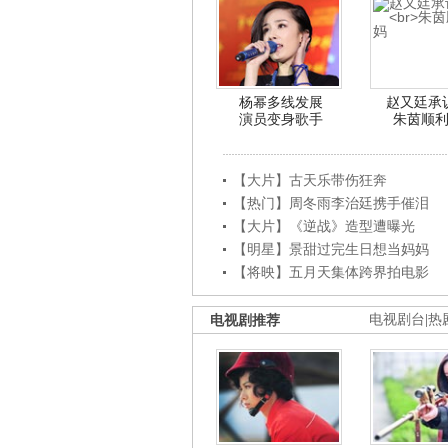
杨幂多线发展
赵又廷承
演员变身歌手
朱茵顺
【大片】古天乐带伤狂奔
【热门】周冬雨李治廷携手催泪
【大片】《逆战》造型遭曝光
【明星】景甜过完生日想当妈妈
【将映】五月天集体跨界拍电影
电视剧推荐
电视剧台
|
热