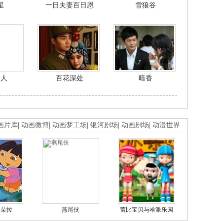
星
一日夫妻百日恩
雪狼谷
美人
百花深处
暗香
画片库
|
动画微博
|
动画梦工场
|
银河剧场
|
动画剧场
|
动漫世界
的朵拉
燕尾侠
蕾比宝贝与哈派乐园