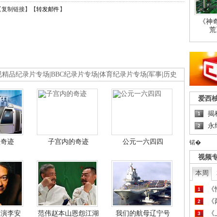
【
复制链接
】【
转发邮件
】
《神
荒
视精品纪录片专场
|
BBC纪录片专场
|
体育纪录片专场
|
军事
|
历史
爱西
揭
1
永
2
程奇迹
子宫内的奇迹
公元一六四四
锘�
视频
本周
《
1
《
2
导演李安
范伟赵本山恩怨江湖
我们的航母辽宁号
《
3