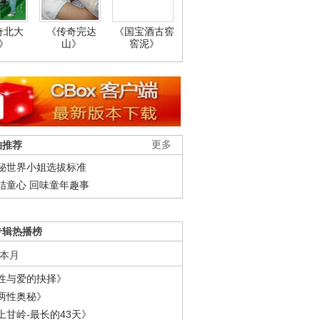
奇北大
《传奇完达
《国宝酒古窖
》
山》
窖泥》
柚推荐
更多
秘世界小姐选拔标准
结童心 回味童年趣事
专辑热播榜
本月
性与爱的抉择》
两性奥秘》
上甘岭-最长的43天》