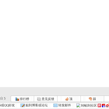
5
排行榜
意见反馈
顶
踩
N或QQ好友
贴到博客或论坛
转发邮件
转帖到社区