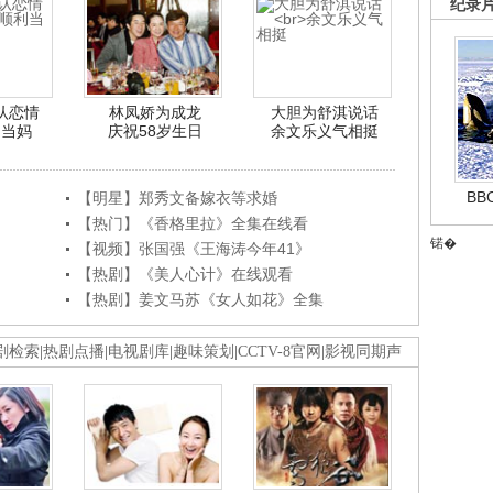
纪录
认恋情
林凤娇为成龙
大胆为舒淇说话
利当妈
庆祝58岁生日
余文乐义气相挺
B
【明星】郑秀文备嫁衣等求婚
【热门】《香格里拉》全集在线看
锘�
【视频】张国强《王海涛今年41》
【热剧】《美人心计》在线观看
【热剧】姜文马苏《女人如花》全集
剧检索
|
热剧点播
|
电视剧库
|
趣味策划
|
CCTV-8官网
|
影视同期声