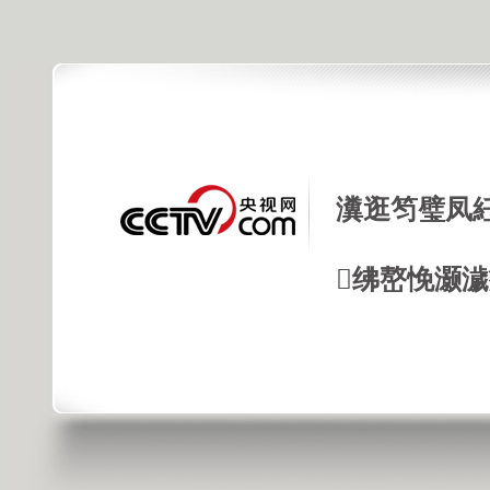
瀵逛笉璧凤
绋嶅悗灏