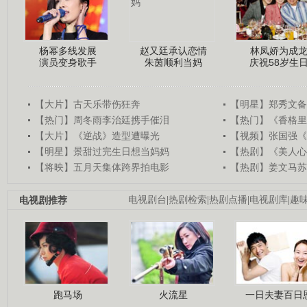
杨幂多线发展
赵又廷承认恋情
林凤娇为成
演员变身歌手
朱茵顺利当妈
庆祝58岁生
【大片】古天乐带伤狂奔
【明星】郑秀文备
【热门】周冬雨李治廷携手催泪
【热门】《香格里
【大片】《逆战》造型遭曝光
【视频】张国强《
【明星】景甜过完生日想当妈妈
【热剧】《美人心
【将映】五月天集体跨界拍电影
【热剧】姜文马苏
电视剧推荐
电视剧台
|
热剧检索
|
热剧点播
|
电视剧库
|
趣
跑马场
火流星
一日夫妻百日