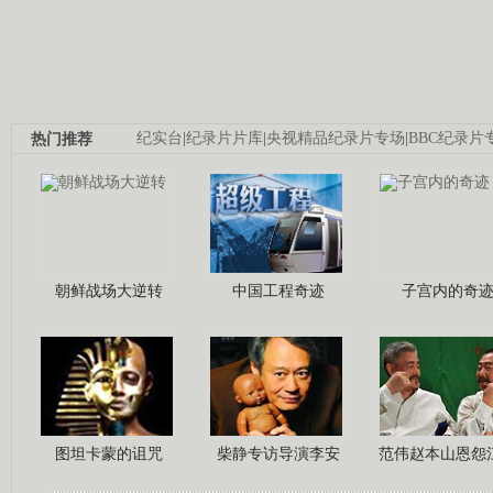
热门推荐
纪实台
|
纪录片片库
|
央视精品纪录片专场
|
BBC纪录片
朝鲜战场大逆转
中国工程奇迹
子宫内的奇
图坦卡蒙的诅咒
柴静专访导演李安
范伟赵本山恩怨