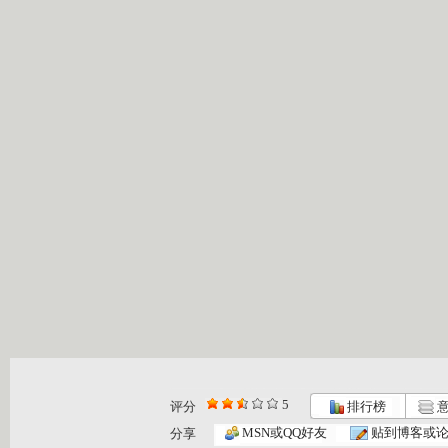
5
评分
排行榜
意
MSN或QQ好友
贴到博客或
分享