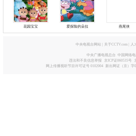
花园宝宝
爱探险的朵拉
燕尾侠
中央电视台网站
|
关于CCTV.com
|
人
中央广播电视总台 中国网络电
违法和不良信息举报
京ICP证060535号
网上传播视听节目许可证号 0102004
新出网证（京）字0