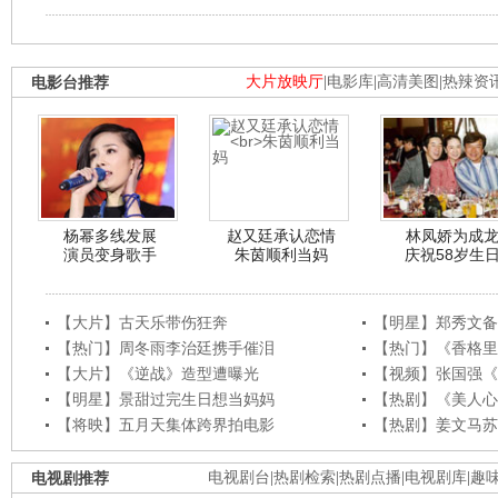
电影台推荐
大片放映厅
|
电影库
|
高清美图
|
热辣资
杨幂多线发展
赵又廷承认恋情
林凤娇为成
演员变身歌手
朱茵顺利当妈
庆祝58岁生
【大片】古天乐带伤狂奔
【明星】郑秀文备
【热门】周冬雨李治廷携手催泪
【热门】《香格里
【大片】《逆战》造型遭曝光
【视频】张国强《
【明星】景甜过完生日想当妈妈
【热剧】《美人心
【将映】五月天集体跨界拍电影
【热剧】姜文马苏
电视剧推荐
电视剧台
|
热剧检索
|
热剧点播
|
电视剧库
|
趣