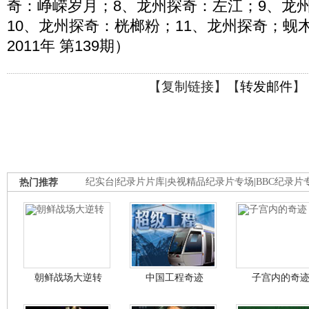
奇：峥嵘岁月；8、龙州探奇：左江；9、龙
10、龙州探奇：桄榔粉；11、龙州探奇；蚬
2011年 第139期）
【
复制链接
】【
转发邮件
】
热门推荐
纪实台
|
纪录片片库
|
央视精品纪录片专场
|
BBC纪录片
朝鲜战场大逆转
中国工程奇迹
子宫内的奇