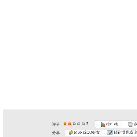
5
评分
排行榜
意
MSN或QQ好友
贴到博客或
分享