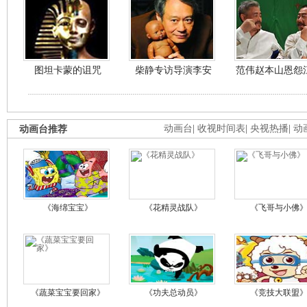
图坦卡蒙的诅咒
柴静专访导演李安
范伟赵本山恩怨
动画台推荐
动画台
|
收视时间表
|
央视热播
|
动
《海绵宝宝》
《花精灵战队》
《飞哥与小佛
《蔬菜宝宝要回家》
《功夫总动员》
《竞技大联盟