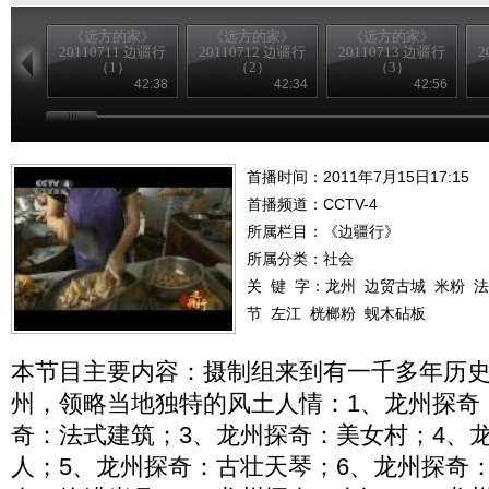
《远方的家》
《远方的家》
《远方的家》
20110711 边疆行
20110712 边疆行
20110713 边疆行
2
（1）
（2）
（3）
42:38
42:34
42:56
首播时间：2011年7月15日17:15
首播频道：
CCTV-4
所属栏目：
《边疆行》
所属分类：社会
关 键 字：
龙州
边贸古城
米粉
法
节
左江
桄榔粉
蚬木砧板
本节目主要内容：摄制组来到有一千多年历
州，领略当地独特的风土人情：1、龙州探奇
奇：法式建筑；3、龙州探奇：美女村；4、
人；5、龙州探奇：古壮天琴；6、龙州探奇