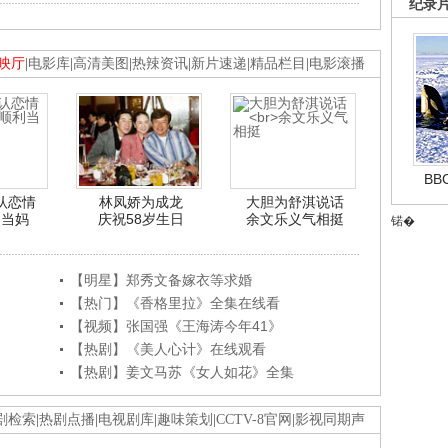
纪录
映厅
|
电影库
|
高清美图
|
热辣资讯
|
新片速递
|
精品栏目
|
电影滚播
B
认恋情
林凤娇为成龙
大胆为舒淇说话
利当妈
庆祝58岁生日
余文乐义气相挺
锘�
【明星】郑秀文备嫁衣等求婚
【热门】《香格里拉》全集在线看
【视频】张国强《王海涛今年41》
【热剧】《美人心计》在线观看
【热剧】姜文马苏《女人如花》全集
剧检索
|
热剧点播
|
电视剧库
|
趣味策划
|
CCTV-8官网
|
影视同期声