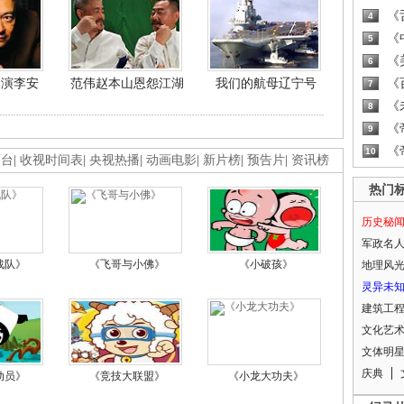
《
4
《
5
《
6
导演李安
范伟赵本山恩怨江湖
我们的航母辽宁号
《
7
《
8
《
9
《
10
画台
|
收视时间表
|
央视热播
|
动画电影
|
新片榜
|
预告片
|
资讯榜
热门
历史秘
军政名
战队》
《飞哥与小佛》
《小破孩》
地理风
灵异未
建筑工
文化艺
文体明
庆典
动员》
《竞技大联盟》
《小龙大功夫》