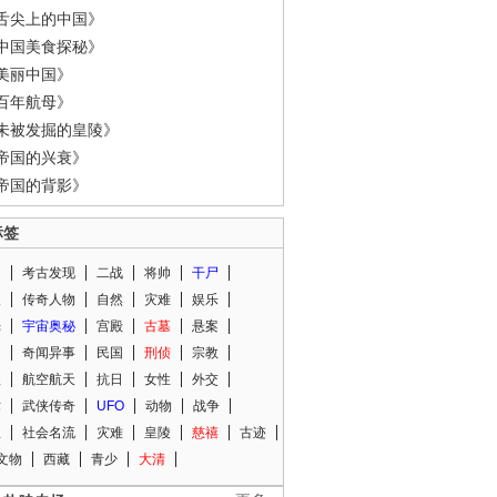
舌尖上的中国》
中国美食探秘》
美丽中国》
百年航母》
未被发掘的皇陵》
帝国的兴衰》
帝国的背影》
标签
闻
考古发现
二战
将帅
干尸
人
传奇人物
自然
灾难
娱乐
光
宇宙奥秘
宫殿
古墓
悬案
知
奇闻异事
民国
刑侦
宗教
程
航空航天
抗日
女性
外交
术
武侠传奇
UFO
动物
战争
星
社会名流
灾难
皇陵
慈禧
古迹
文物
西藏
青少
大清