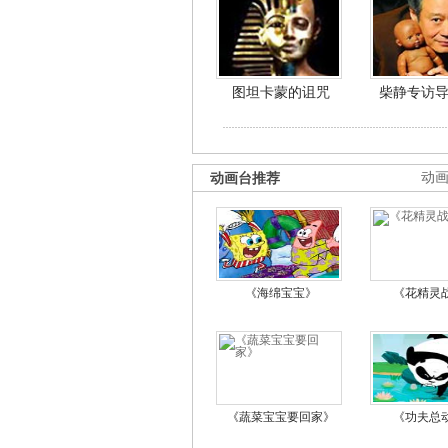
图坦卡蒙的诅咒
柴静专访
动画台推荐
动
《海绵宝宝》
《花精灵
《蔬菜宝宝要回家》
《功夫总