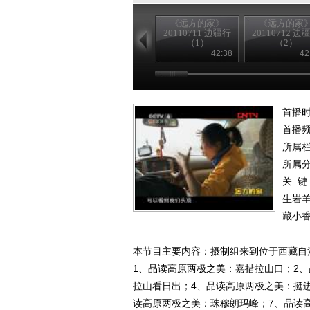
《远方的家》
《远方的家
20110711 边疆行
20110712 边
（1）
（2）
42:38
42
首播时
首播
所属
所属
关 键
生岩
藏小
本节目主要内容：摄制组来到位于西藏自
1、品读高原两极之美：嘉措拉山口；2
拉山看日出；4、品读高原两极之美：挺
读高原两极之美：珠穆朗玛峰；7、品读