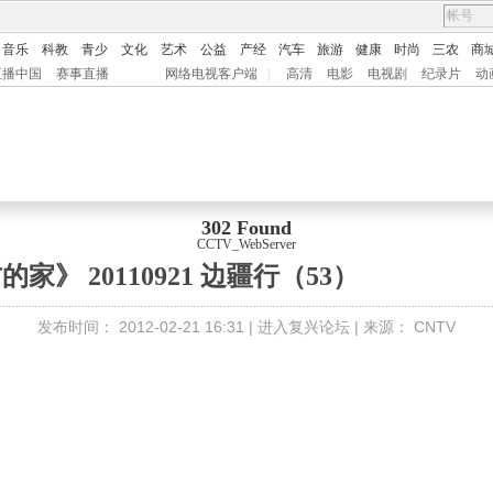
音乐
科教
青少
文化
艺术
公益
产经
汽车
旅游
健康
时尚
三农
商
直播中国
赛事直播
网络电视客户端
|
高清
电影
电视剧
纪录片
动
302 Found
CCTV_WebServer
家》 20110921 边疆行（53）
发布时间：
2012-02-21 16:31 |
进入复兴论坛
| 来源：
CNTV