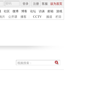
登录
注册
客服
设为首页
城
社区
微博
博客
论坛
访谈
邮箱
游戏
画片
公开课
播客
|
CCTV
频道
栏目