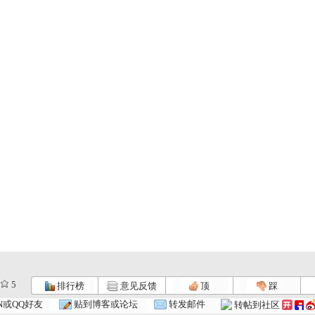
5
排行榜
意见反馈
顶
踩
N或QQ好友
贴到博客或论坛
转发邮件
转帖到社区