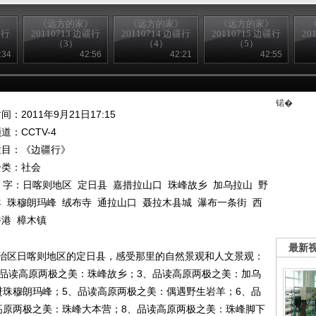
》
《远方的家》
《远方的家》
《远方的家》
疆行
20110713 边疆行
20110714 边疆行
20110715 边疆行
20
（3）
（4）
（5）
:34
42:56
42:21
42:55
锘�
间：2011年9月21日17:15
频道：
CCTV-4
栏目：
《边疆行》
分类：社会
 字：
日喀则地区
定日县
嘉措拉山口
珠峰故乡
加乌拉山
野
羊
珠穆朗玛峰
绒布寺
通拉山口
聂拉木县城
瀑布一条街
西
香港
樟木镇
最新
治区日喀则地区的定日县，感受那里的自然景观和人文景观：
、品读高原两极之美：珠峰故乡；3、品读高原两极之美：加乌
进珠穆朗玛峰；5、品读高原两极之美：偶遇野生岩羊；6、品
高原两极之美：珠峰大本营；8、品读高原两极之美：珠峰脚下