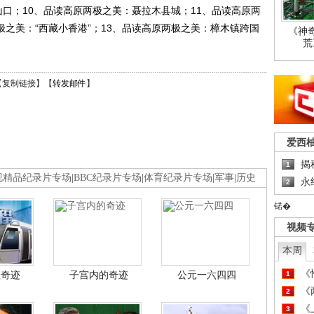
口；10、品读高原两极之美：聂拉木县城；11、品读高原两
极之美：“西藏小香港”；13、品读高原两极之美：樟木镇跨国
《神
荒
【
复制链接
】【
转发邮件
】
爱西
揭
1
视精品纪录片专场
|
BBC纪录片专场
|
体育纪录片专场
|
军事
|
历史
永
2
锘�
视频
本周
《
程奇迹
子宫内的奇迹
公元一六四四
1
《
2
《
3