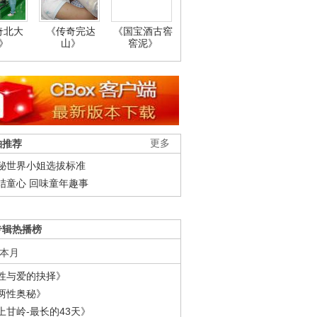
奇北大
《传奇完达
《国宝酒古窖
》
山》
窖泥》
柚推荐
更多
秘世界小姐选拔标准
结童心 回味童年趣事
专辑热播榜
本月
性与爱的抉择》
两性奥秘》
上甘岭-最长的43天》