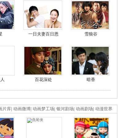
星
一日夫妻百日恩
雪狼谷
美人
百花深处
暗香
画片库
|
动画微博
|
动画梦工场
|
银河剧场
|
动画剧场
|
动漫世界