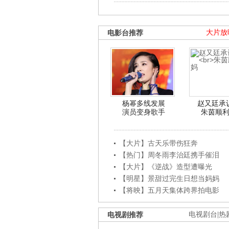
电影台推荐
大片放
杨幂多线发展
赵又廷承
演员变身歌手
朱茵顺
【大片】古天乐带伤狂奔
【热门】周冬雨李治廷携手催泪
【大片】《逆战》造型遭曝光
【明星】景甜过完生日想当妈妈
【将映】五月天集体跨界拍电影
电视剧推荐
电视剧台
|
热