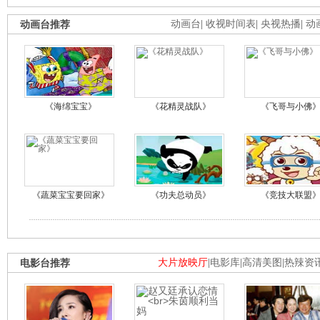
动画台推荐
动画台
|
收视时间表
|
央视热播
|
动
《海绵宝宝》
《花精灵战队》
《飞哥与小佛
《蔬菜宝宝要回家》
《功夫总动员》
《竞技大联盟
电影台推荐
大片放映厅
|
电影库
|
高清美图
|
热辣资