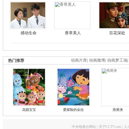
感动生命
香草美人
百花深处
热门推荐
动画片库
|
动画微博
|
动画梦工场
花园宝宝
爱探险的朵拉
燕尾侠
中央电视台网站
|
关于CCTV.com
|
人