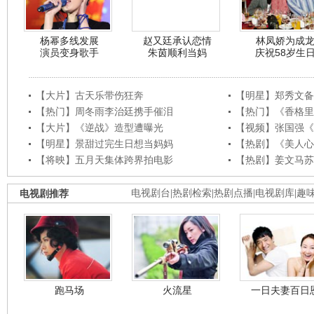
杨幂多线发展
赵又廷承认恋情
林凤娇为成
演员变身歌手
朱茵顺利当妈
庆祝58岁生
【大片】古天乐带伤狂奔
【明星】郑秀文备
【热门】周冬雨李治廷携手催泪
【热门】《香格里
【大片】《逆战》造型遭曝光
【视频】张国强《
【明星】景甜过完生日想当妈妈
【热剧】《美人心
【将映】五月天集体跨界拍电影
【热剧】姜文马苏
电视剧推荐
电视剧台
|
热剧检索
|
热剧点播
|
电视剧库
|
趣
跑马场
火流星
一日夫妻百日