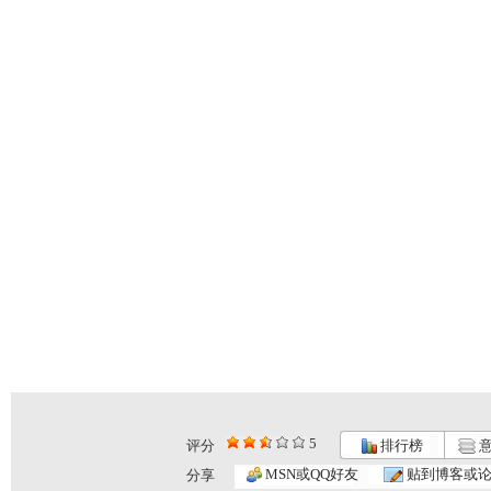
5
评分
排行榜
意
MSN或QQ好友
贴到博客或
分享