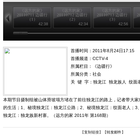
《远方的家》
《远方的家》
《远方的家》
20110711 边疆行
20110712 边疆行
20110713 边疆行
2
（1）
（2）
（3）
42:38
42:34
42:56
首播时间：2011年8月24日17:15
首播频道：
CCTV-4
所属栏目：
《边疆行》
所属分类：社会
关 键 字：
独龙江
独龙族人
纹面
本期节目摄制组被山体滑坡塌方堵在了前往独龙江的路上，记者带大家
的生活；1、秘境独龙江：独龙江公路；2、秘境独龙江：纹面老人；3
独龙江：独龙族新村寨。（远方的家 2011年 第168期）
【
复制链接
】【
转发邮件
】