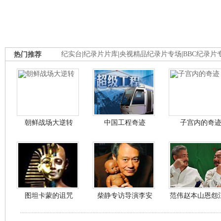
热门推荐
纪实台
|
纪录片片库
|
央视精品纪录片专场
|
BBC纪录片
朝鲜战场大逆转
中国工程奇迹
子宫内的奇
图坦卡蒙的诅咒
柴静专访导演李安
范伟赵本山恩怨