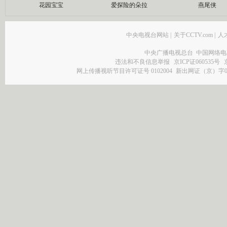
花园宝宝
爱探险的朵拉
燕尾侠
中央电视台网站
|
关于CCTV.com
|
人
中央广播电视总台 中国网络电
违法和不良信息举报
京ICP证060535号
网上传播视听节目许可证号 0102004
新出网证（京）字0