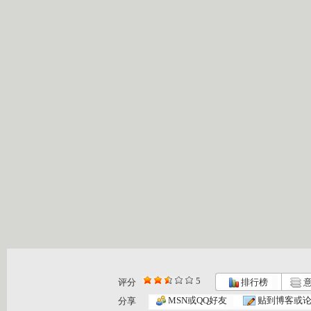
5
评分
排行榜
意
MSN或QQ好友
贴到博客或
分享