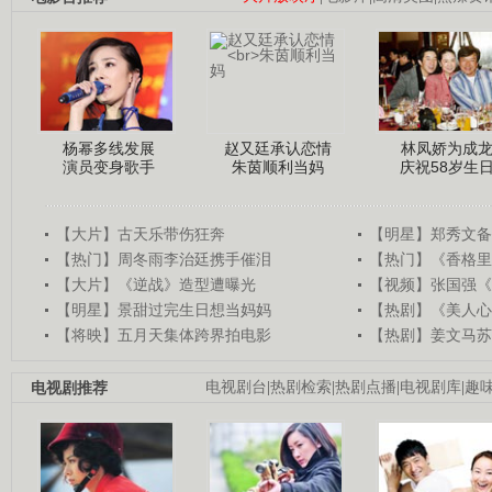
杨幂多线发展
赵又廷承认恋情
林凤娇为成
演员变身歌手
朱茵顺利当妈
庆祝58岁生
【大片】古天乐带伤狂奔
【明星】郑秀文备
【热门】周冬雨李治廷携手催泪
【热门】《香格里
【大片】《逆战》造型遭曝光
【视频】张国强《
【明星】景甜过完生日想当妈妈
【热剧】《美人心
【将映】五月天集体跨界拍电影
【热剧】姜文马苏
电视剧推荐
电视剧台
|
热剧检索
|
热剧点播
|
电视剧库
|
趣