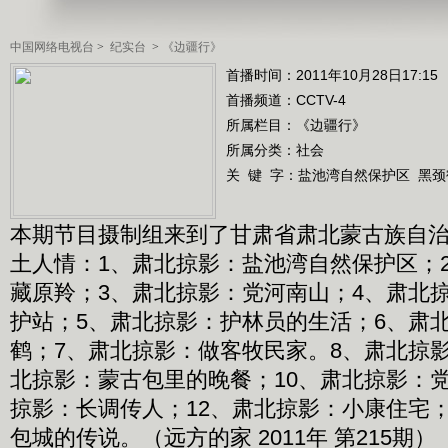
中国网络电视台
>
纪实台
>
《边疆行》
首播时间：2011年10月28日17:15
首播频道：
CCTV-4
所属栏目：
《边疆行》
所属分类：社会
关 键 字：
盐池湾自然保护区
黑颈
本期节目摄制组来到了甘肃省肃北蒙古族自
土人情：1、肃北掠影：盐池湾自然保护区；
藏原羚；3、肃北掠影：党河南山；4、肃北
护站；5、肃北掠影：护林员的生活；6、肃
鹤；7、肃北掠影：做客牧民家。8、肃北掠
北掠影：蒙古包里的晚餐；10、肃北掠影：党
掠影：长调传人；12、肃北掠影：小康住宅；
包城的传说。（远方的家 2011年 第215期）