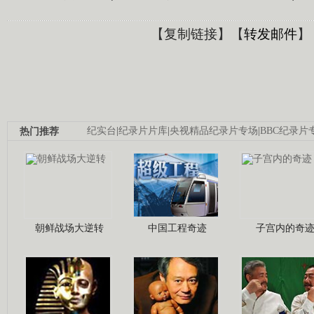
【
复制链接
】【
转发邮件
】
热门推荐
纪实台
|
纪录片片库
|
央视精品纪录片专场
|
BBC纪录片
朝鲜战场大逆转
中国工程奇迹
子宫内的奇