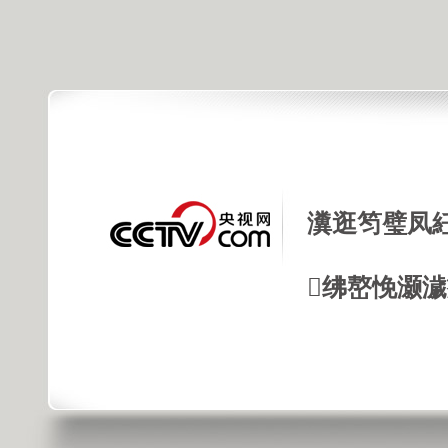
瀵逛笉璧凤
绋嶅悗灏