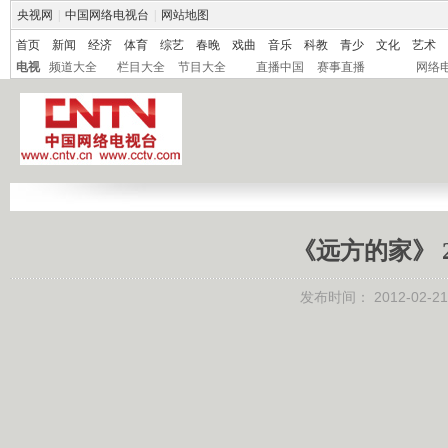
央视网
|
中国网络电视台
|
网站地图
首页
新闻
经济
体育
综艺
春晚
戏曲
音乐
科教
青少
文化
艺术
电视
频道大全
栏目大全
节目大全
直播中国
赛事直播
网络
《远方的家》 20
发布时间：
2012-02-21