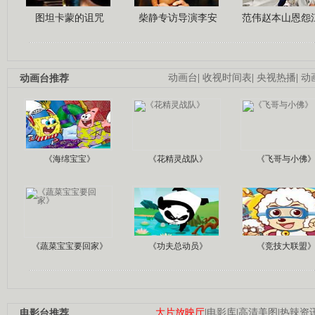
图坦卡蒙的诅咒
柴静专访导演李安
范伟赵本山恩怨
动画台推荐
动画台
|
收视时间表
|
央视热播
|
动
《海绵宝宝》
《花精灵战队》
《飞哥与小佛
《蔬菜宝宝要回家》
《功夫总动员》
《竞技大联盟
电影台推荐
大片放映厅
|
电影库
|
高清美图
|
热辣资