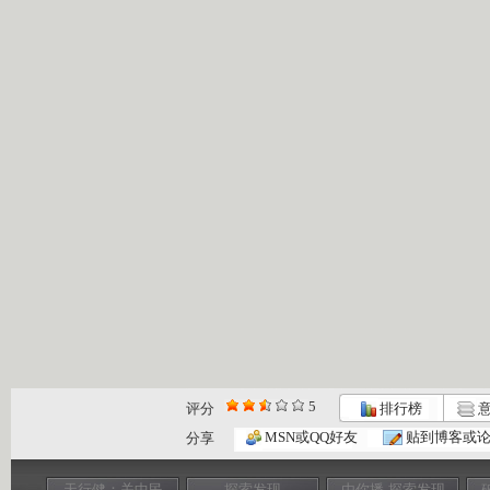
5
评分
排行榜
意
MSN或QQ好友
贴到博客或
分享
天行健：关中民
探索发现
由你播-探索发现