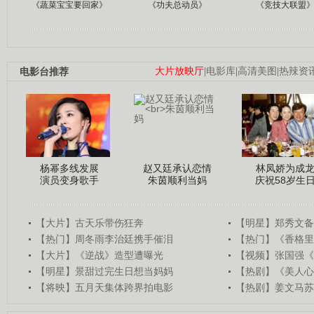
《蔬菜宝宝要回家》
《功夫总动员》
《竞技大联盟
电影台推荐
大片放映厅
|
电影库
|
高清美图
|
热辣资
杨幂多线发展
赵又廷承认恋情
林凤娇为成
演员变身歌手
朱茵顺利当妈
庆祝58岁生
【大片】古天乐带伤狂奔
【明星】郑秀文备
【热门】周冬雨李治廷携手催泪
【热门】《香格里
【大片】《逆战》造型遭曝光
【视频】张国强《
【明星】景甜过完生日想当妈妈
【热剧】《美人心
【将映】五月天集体跨界拍电影
【热剧】姜文马苏