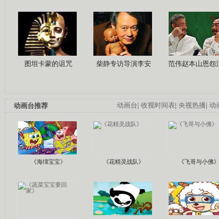
图坦卡蒙的诅咒
柴静专访导演李安
范伟赵本山恩怨
动画台推荐
动画台
|
收视时间表
|
央视热播
|
动
《海绵宝宝》
《花精灵战队》
《飞哥与小佛