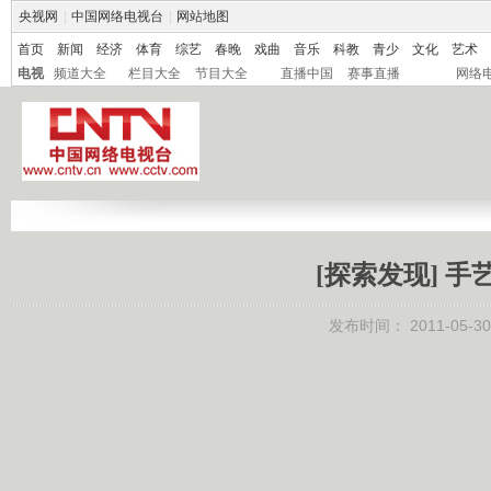
央视网
|
中国网络电视台
|
网站地图
首页
新闻
经济
体育
综艺
春晚
戏曲
音乐
科教
青少
文化
艺术
电视
频道大全
栏目大全
节目大全
直播中国
赛事直播
网络
[探索发现] 手艺
发布时间：
2011-05-30