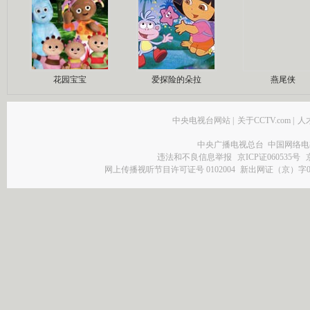
花园宝宝
爱探险的朵拉
燕尾侠
中央电视台网站
|
关于CCTV.com
|
人
中央广播电视总台 中国网络电
违法和不良信息举报
京ICP证060535号
网上传播视听节目许可证号 0102004
新出网证（京）字0