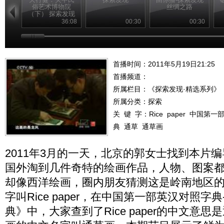
俗艺术博物院
丝绸之路
（下） 探索发现
20110228
36:08
00:30
00:30
首播时间：2011年5月19日21:25
首播频道：
所属栏目：
《探索发现·精选系列》
所属分类：探索
关 键 字：
Rice
paper
中国第一
典
通草
通草画
2011年3月的一天，北京的郭女士找到本片
国外淘到几件奇特的绘画作品，人物、图案
却像西洋绘画，圈内朋友猜测这是岭南地区
字叫Rice paper，在中国第一部英汉对照字
典》中，大家查到了Rice paper的中文意