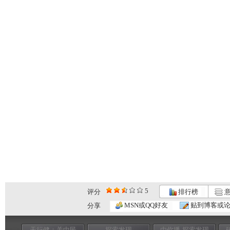
5
评分
排行榜
意
MSN或QQ好友
贴到博客或
分享
天行健：关中民
探索发现
由你播-探索发现