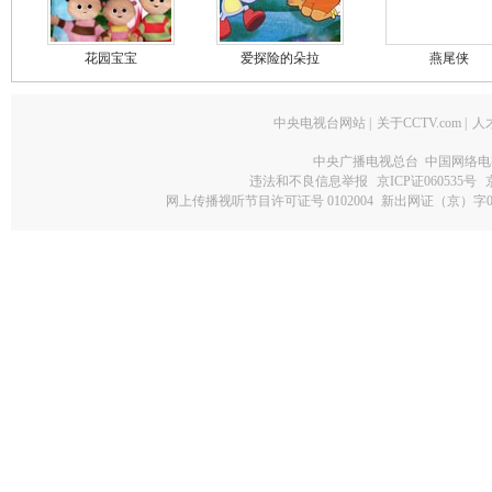
花园宝宝
爱探险的朵拉
燕尾侠
中央电视台网站
|
关于CCTV.com
|
人
中央广播电视总台 中国网络电
违法和不良信息举报
京ICP证060535号
网上传播视听节目许可证号 0102004
新出网证（京）字0