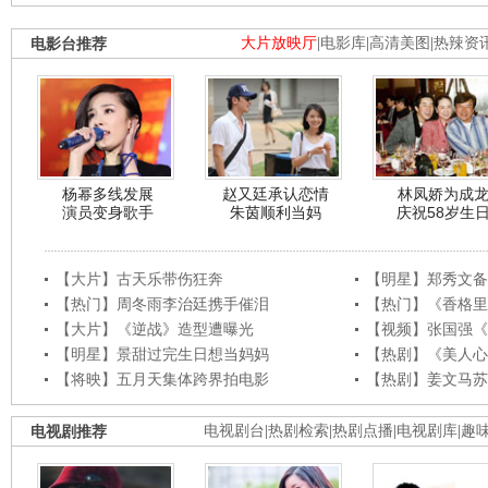
电影台推荐
大片放映厅
|
电影库
|
高清美图
|
热辣资
杨幂多线发展
赵又廷承认恋情
林凤娇为成
演员变身歌手
朱茵顺利当妈
庆祝58岁生
【大片】古天乐带伤狂奔
【明星】郑秀文备
【热门】周冬雨李治廷携手催泪
【热门】《香格里
【大片】《逆战》造型遭曝光
【视频】张国强《
【明星】景甜过完生日想当妈妈
【热剧】《美人心
【将映】五月天集体跨界拍电影
【热剧】姜文马苏
电视剧推荐
电视剧台
|
热剧检索
|
热剧点播
|
电视剧库
|
趣