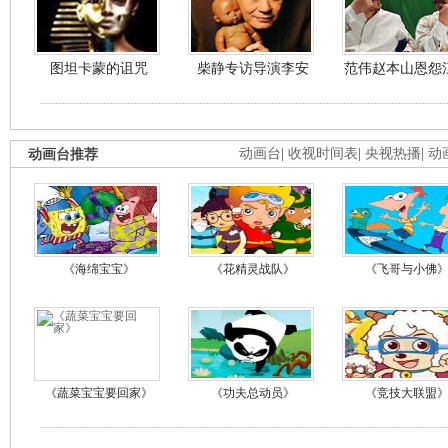
图坦卡蒙的诅咒
柴静专访导演李安
范伟赵本山恩怨
动画台推荐
动画台
|
收视时间表
|
央视热播
|
动
《海绵宝宝》
《花精灵战队》
《飞哥与小佛
《蔬菜宝宝要回家》
《功夫总动员》
《竞技大联盟