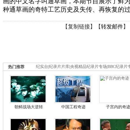
画的中文名字叫通草画，本期节目展示了鲜
种通草画的奇特工艺历史及失传、再恢复的
【
复制链接
】【
转发邮件
】
热门推荐
纪实台
|
纪录片片库
|
央视精品纪录片专场
|
BBC纪录片
朝鲜战场大逆转
中国工程奇迹
子宫内的奇