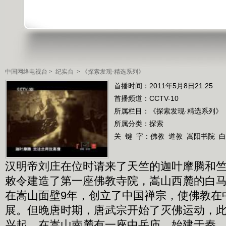
中国网络电视台
>
纪实台
>
《探索发现·精选系列》
首播时间：2011年5月8日21:25
首播频道：
CCTV-10
所属栏目：
《探索发现·精选系列》
所属分类：探索
关 键 字：
佛教
道教
嵩阳书院
白
汉明帝刘庄在位时请来了天竺的迦叶摩腾和
敕令建造了第一座佛教寺院，嵩山西麓的白
在嵩山面壁9年，创立了中国禅宗，使佛教在
展。但晚唐时期，唐武宗开始了灭佛运动，
兴起。在嵩山南麓有一座中岳庙，始建于秦