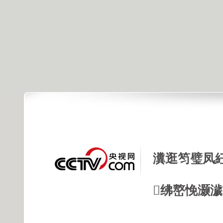
瀵逛笉璧凤
绋嶅悗灏