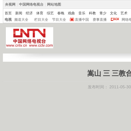
央视网
|
中国网络电视台
|
网站地图
首页
新闻
经济
体育
综艺
春晚
戏曲
音乐
科教
青少
文化
艺术
电视
频道大全
栏目大全
节目大全
直播中国
赛事直播
网络
嵩山 三 三教合
发布时间：
2011-05-30