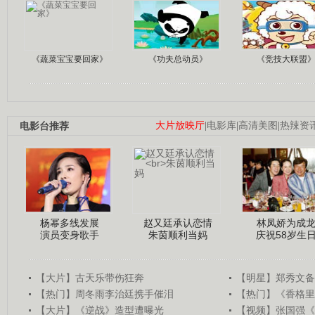
《蔬菜宝宝要回家》
《功夫总动员》
《竞技大联盟
电影台推荐
大片放映厅
|
电影库
|
高清美图
|
热辣资
杨幂多线发展
赵又廷承认恋情
林凤娇为成
演员变身歌手
朱茵顺利当妈
庆祝58岁生
【大片】古天乐带伤狂奔
【明星】郑秀文备
【热门】周冬雨李治廷携手催泪
【热门】《香格里
【大片】《逆战》造型遭曝光
【视频】张国强《