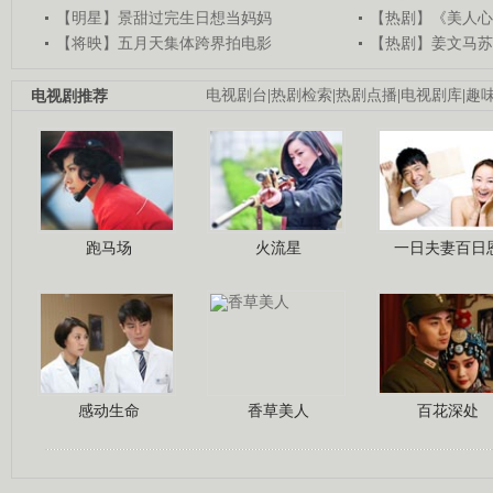
【明星】景甜过完生日想当妈妈
【热剧】《美人心
【将映】五月天集体跨界拍电影
【热剧】姜文马苏
电视剧推荐
电视剧台
|
热剧检索
|
热剧点播
|
电视剧库
|
趣
跑马场
火流星
一日夫妻百日
感动生命
香草美人
百花深处