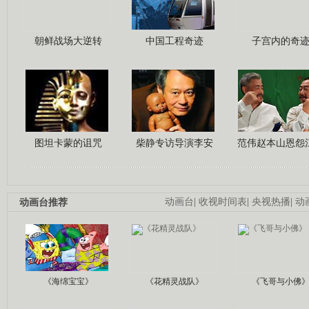
朝鲜战场大逆转
中国工程奇迹
子宫内的奇
图坦卡蒙的诅咒
柴静专访导演李安
范伟赵本山恩怨
动画台推荐
动画台
|
收视时间表
|
央视热播
|
动
《海绵宝宝》
《花精灵战队》
《飞哥与小佛