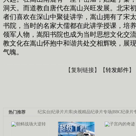
洞天。而道教自唐代在嵩山兴旺发展。北宋
者们喜欢在深山中聚徒讲学，嵩山拥有了宋
书院，当时的名家大儒都在此讲学授课，培
领军人物，嵩阳书院也成为当时思想文化交
教文化在嵩山怀抱中和谐共处交相辉映，展
气魄。
【
复制链接
】【
转发邮件
】
热门推荐
纪实台
|
纪录片片库
|
央视精品纪录片专场
|
BBC纪录片