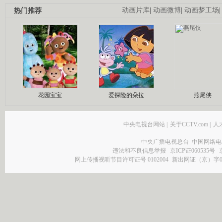
热门推荐
动画片库
|
动画微博
|
动画梦工场
花园宝宝
爱探险的朵拉
燕尾侠
中央电视台网站
|
关于CCTV.com
|
人
中央广播电视总台 中国网络电
违法和不良信息举报
京ICP证060535号
网上传播视听节目许可证号 0102004
新出网证（京）字0