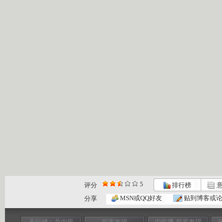
5
评分
排行榜
意
MSN或QQ好友
贴到博客或
分享
天行健：关中民
探索发现
由你播-探索发现