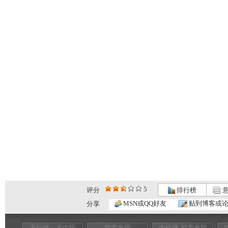
5
评分
排行榜
意
MSN或QQ好友
贴到博客或
分享
天行健：关中民
探索发现
由你播-探索发现