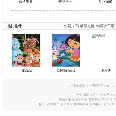
感动生命
香草美人
百花深处
热门推荐
动画片库
|
动画微博
|
动画梦工场
花园宝宝
爱探险的朵拉
燕尾侠
中央电视台网站
|
关于CCTV.com
|
人
中央广播电视总台 中国网络电
违法和不良信息举报
京ICP证060535号
网上传播视听节目许可证号 0102004
新出网证（京）字0