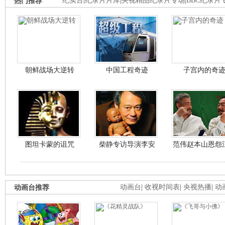
热门推荐
纪实台
|
纪录片片库
|
央视精品纪录片专场
|
BBC纪录片
朝鲜战场大逆转
中国工程奇迹
子宫内的奇
图坦卡蒙的诅咒
柴静专访导演李安
范伟赵本山恩怨
动画台推荐
动画台
|
收视时间表
|
央视热播
|
动