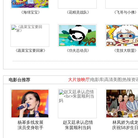
《海绵宝宝》
《花精灵战队》
《飞哥与小佛
《蔬菜宝宝要回家》
《功夫总动员》
《竞技大联盟
电影台推荐
大片放映厅
|
电影库
|
高清美图
|
热辣资
杨幂多线发展
赵又廷承认恋情
林凤娇为成
演员变身歌手
朱茵顺利当妈
庆祝58岁生