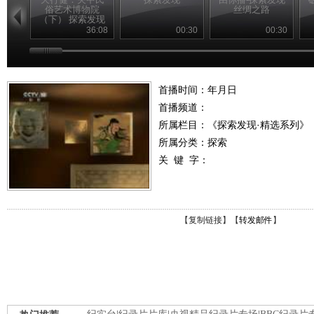
俗艺术博物院
丝绸之路
（下） 探索发现
20110228
36:08
00:30
00:30
首播时间：年月日
首播频道：
所属栏目：
《探索发现·精选系列》
所属分类：探索
关 键 字：
【
复制链接
】【
转发邮件
】