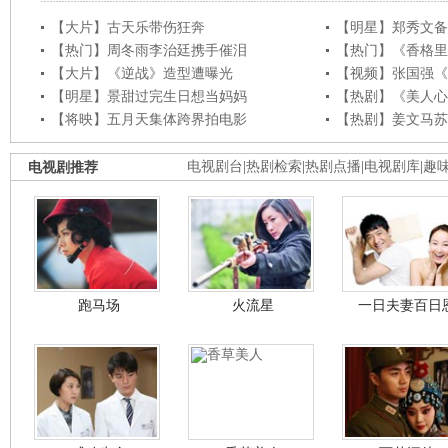
【大片】古天乐带伤狂奔
【明星】郑秀文备
【热门】周冬雨李治廷携手催泪
【热门】《香格里
【大片】《逆战》造型遭曝光
【视频】张国强《
【明星】景甜过完生日想当妈妈
【热剧】《美人心
【将映】五月天集体跨界拍电影
【热剧】姜文马苏
电视剧推荐
电视剧台
|
热剧检索
|
热剧点播
|
电视剧库
|
趣
跑马场
火流星
一日夫妻百日