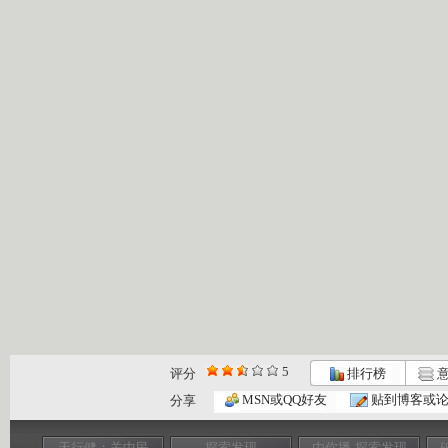
5
评分
排行榜
意
MSN或QQ好友
贴到博客或
分享
天行健：关中民
探索发现
由你播-探索发现