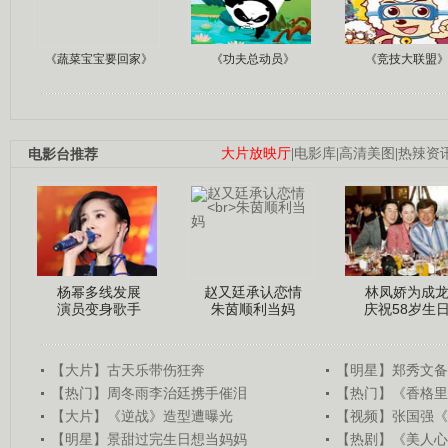
《蔬菜宝宝要回家》
《功夫总动员》
《竞技大联盟
电影台推荐
大片放映厅
|
电影库
|
高清美图
|
热辣资
杨幂多线发展
赵又廷承认恋情
林凤娇为成
演员变身歌手
朱茵顺利当妈
庆祝58岁生
【大片】古天乐带伤狂奔
【明星】郑秀文备
【热门】周冬雨李治廷携手催泪
【热门】《香格里
【大片】《逆战》造型遭曝光
【视频】张国强《
【明星】景甜过完生日想当妈妈
【热剧】《美人心