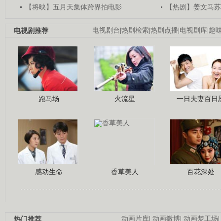
【将映】五月天集体跨界拍电影
【热剧】姜文马苏
电视剧推荐
电视剧台
|
热剧检索
|
热剧点播
|
电视剧库
|
趣
跑马场
火流星
一日夫妻百日
感动生命
香草美人
百花深处
热门推荐
动画片库
|
动画微博
|
动画梦工场