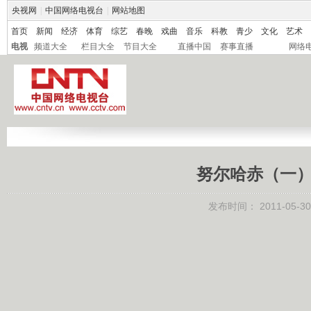
央视网
|
中国网络电视台
|
网站地图
首页
新闻
经济
体育
综艺
春晚
戏曲
音乐
科教
青少
文化
艺术
电视
频道大全
栏目大全
节目大全
直播中国
赛事直播
网络
努尔哈赤（一）起
发布时间：
2011-05-30