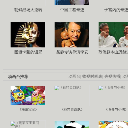
朝鲜战场大逆转
中国工程奇迹
子宫内的奇
图坦卡蒙的诅咒
柴静专访导演李安
范伟赵本山恩怨
动画台推荐
动画台
|
收视时间表
|
央视热播
|
动
《海绵宝宝》
《花精灵战队》
《飞哥与小佛