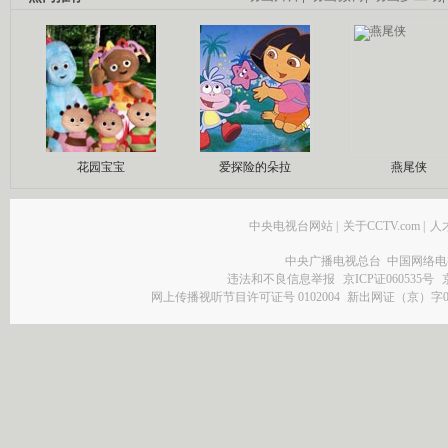
花园宝宝
爱探险的朵拉
燕尾侠
中央电视台网站
|
关于CCTV.com
|
人
中央广播电视总台 中国网络电
违法和不良信息举报
京ICP证060535号
网上传播视听节目许可证号 0102004
新出网证（京）字0