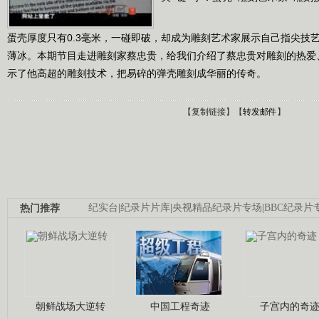
蛋壳厚度只有0.3毫米，一碰即破，却成为雕刻艺术家展示自己指尖技
薄冰。本期节目走进雕刻家蔡忠贵，给我们介绍了蔡忠贵对雕刻的热爱
示了他高超的雕刻技术，把易碎的弹壳雕刻成华丽的传奇。
【
复制链接
】【
转发邮件
】
热门推荐
纪实台
|
纪录片片库
|
央视精品纪录片专场
|
BBC纪录片
朝鲜战场大逆转
中国工程奇迹
子宫内的奇