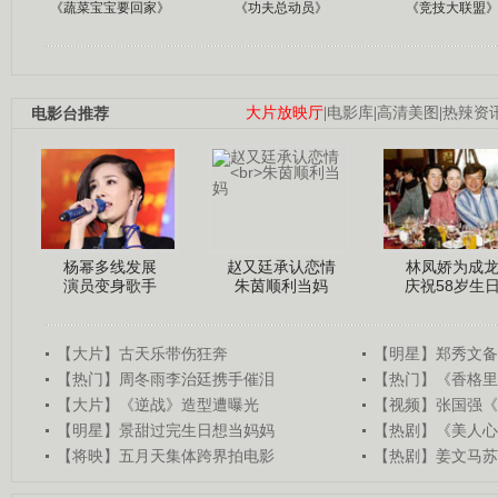
《蔬菜宝宝要回家》
《功夫总动员》
《竞技大联盟
电影台推荐
大片放映厅
|
电影库
|
高清美图
|
热辣资
杨幂多线发展
赵又廷承认恋情
林凤娇为成
演员变身歌手
朱茵顺利当妈
庆祝58岁生
【大片】古天乐带伤狂奔
【明星】郑秀文备
【热门】周冬雨李治廷携手催泪
【热门】《香格里
【大片】《逆战》造型遭曝光
【视频】张国强《
【明星】景甜过完生日想当妈妈
【热剧】《美人心
【将映】五月天集体跨界拍电影
【热剧】姜文马苏