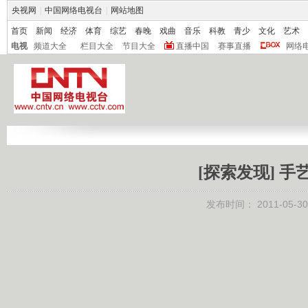
央视网
|
中国网络电视台
|
网站地图
首页
新闻
经济
体育
综艺
春晚
戏曲
音乐
科教
青少
文化
艺术
电视
频道大全
栏目大全
节目大全
直播中国
赛事直播
网络
[探索发现] 手艺
发布时间：
2011-05-30