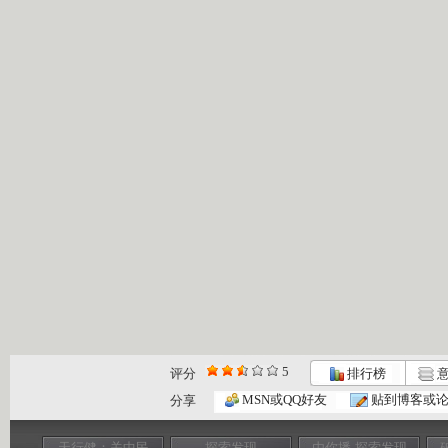
5
评分
排行榜
意
MSN或QQ好友
贴到博客或
分享
天行健：关中民
探索发现
由你播-探索发现