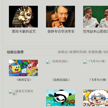
图坦卡蒙的诅咒
柴静专访导演李安
范伟赵本山恩怨
动画台推荐
动画台
|
收视时间表
|
央视热播
|
动
《海绵宝宝》
《花精灵战队》
《飞哥与小佛