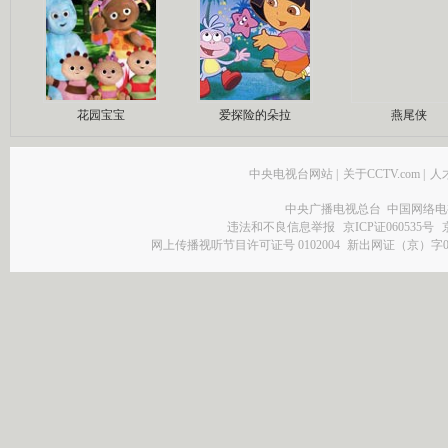
花园宝宝
爱探险的朵拉
燕尾侠
中央电视台网站
|
关于CCTV.com
|
人
中央广播电视总台 中国网络电
违法和不良信息举报
京ICP证060535号
网上传播视听节目许可证号 0102004
新出网证（京）字0