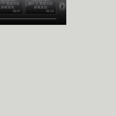
》下 重建明窑
窑》上 重建明窑
空难始末 一 险象
空难始末 六 
探索发现
探索发现
环生 探索发现
罪犯 探索发
20110406
20110405
36:07
36:10
36:52
36