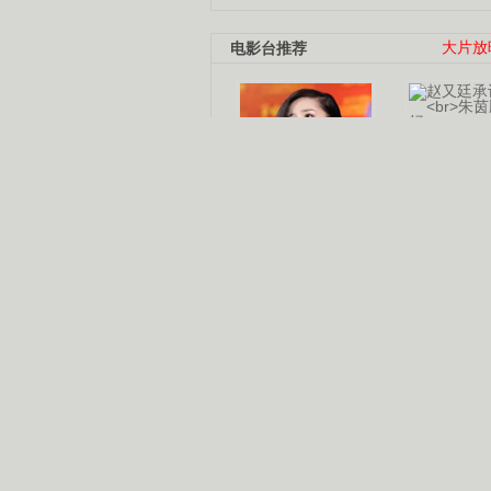
电影台推荐
大片放
杨幂多线发展
赵又廷承
演员变身歌手
朱茵顺
【大片】古天乐带伤狂奔
【热门】周冬雨李治廷携手催泪
【大片】《逆战》造型遭曝光
【明星】景甜过完生日想当妈妈
【将映】五月天集体跨界拍电影
电视剧推荐
电视剧台
|
热