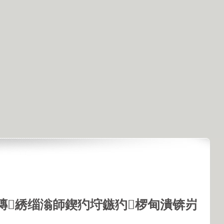
鏄綉缁滃師鍥犳垨鏃犳椤甸潰锛岃