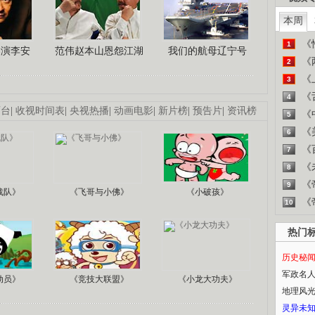
本周
《
1
导演李安
范伟赵本山恩怨江湖
我们的航母辽宁号
《
2
《
3
《
4
画台
|
收视时间表
|
央视热播
|
动画电影
|
新片榜
|
预告片
|
资讯榜
《
5
《
6
《
7
《
8
《
9
战队》
《飞哥与小佛》
《小破孩》
《
10
热门
历史秘
军政名
动员》
《竞技大联盟》
《小龙大功夫》
地理风
灵异未