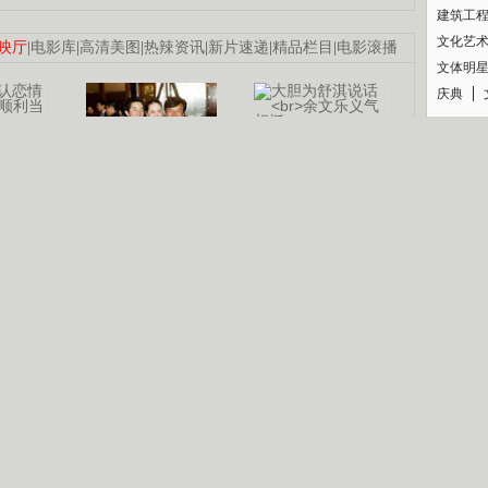
建筑工
文化艺
映厅
|
电影库
|
高清美图
|
热辣资讯
|
新片速递
|
精品栏目
|
电影滚播
文体明
庆典
纪录
认恋情
林凤娇为成龙
大胆为舒淇说话
利当妈
庆祝58岁生日
余文乐义气相挺
【明星】郑秀文备嫁衣等求婚
【热门】《香格里拉》全集在线看
B
【视频】张国强《王海涛今年41》
【热剧】《美人心计》在线观看
锘�
【热剧】姜文马苏《女人如花》全集
剧检索
|
热剧点播
|
电视剧库
|
趣味策划
|
CCTV-8官网
|
影视同期声