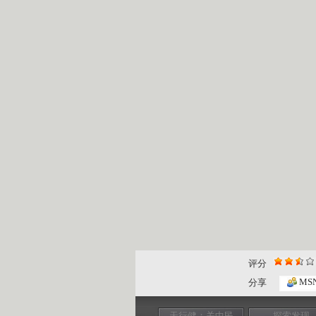
评分
MS
分享
天行健：关中民
探索发现