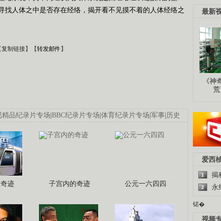
寻找人体之中是否存在经络，揭开看不见摸不着的人体经络之
最新
【
复制链接
】【
转发邮件
】
《神
荒
视精品纪录片专场
|
BBC纪录片专场
|
体育纪录片专场
|
军事
|
历史
爱西
揭
1
程奇迹
子宫内的奇迹
公元一六四四
永
2
锘�
视频