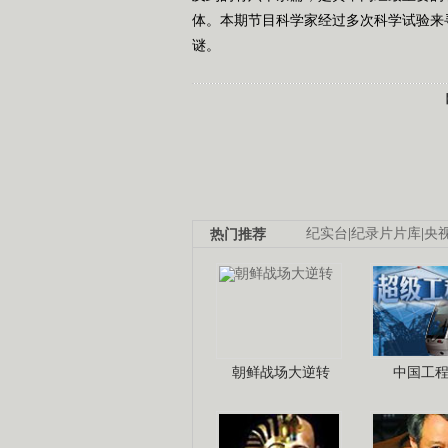
体。本期节目科学家经过多次科学试验来
谜。
热门推荐
纪实台
|
纪录片片库
|
央
朝鲜战场大逆转
中国工