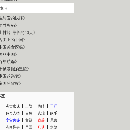
本月
性与爱的抉择》
两性奥秘》
上甘岭-最长的43天》
舌尖上的中国》
中国美食探秘》
美丽中国》
百年航母》
未被发掘的皇陵》
帝国的兴衰》
帝国的背影》
标签
闻
考古发现
二战
将帅
干尸
人
传奇人物
自然
灾难
娱乐
光
宇宙奥秘
宫殿
古墓
悬案
知
奇闻异事
民国
刑侦
宗教