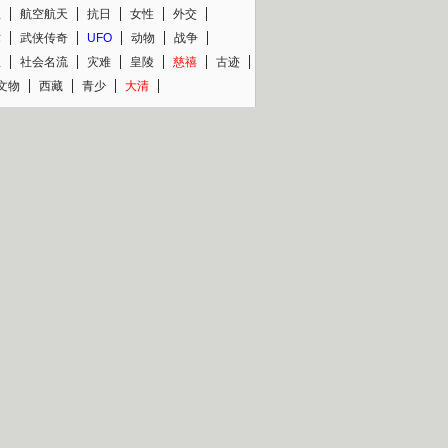
程
航空航天
抗日
女性
外交
术
武侠传奇
UFO
动物
战争
星
社会名流
灾难
皇陵
慈禧
古迹
文物
西藏
青少
大清
片热映专场
更多
BC纪录片专场
央视精品纪录片