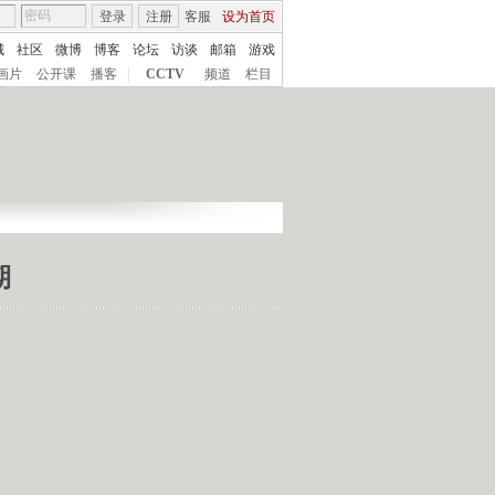
登录
注册
客服
设为首页
城
社区
微博
博客
论坛
访谈
邮箱
游戏
画片
公开课
播客
|
CCTV
频道
栏目
期