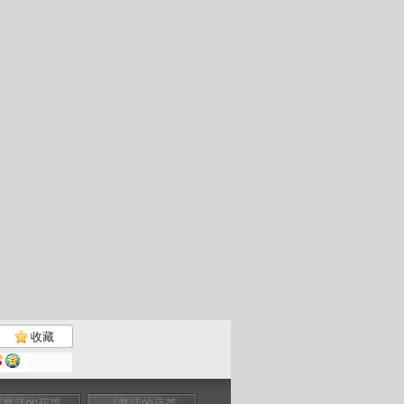
收藏
《复活的葫芦
《复活的葫芦
克什米尔公主号
克什米尔公主