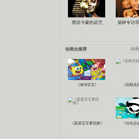
图坦卡蒙的诅咒
柴静专访
动画台推荐
动
《海绵宝宝》
《花精灵
《蔬菜宝宝要回家》
《功夫总