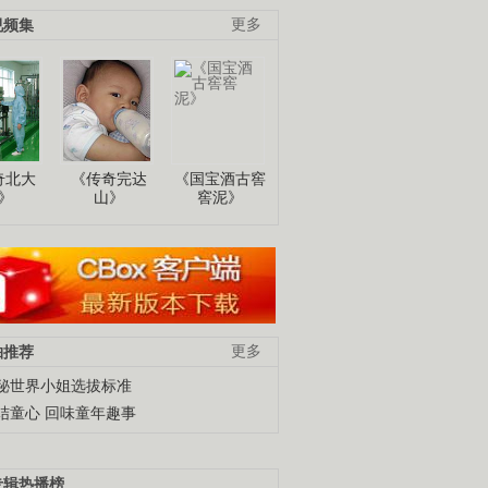
视频集
更多
奇北大
《传奇完达
《国宝酒古窖
》
山》
窖泥》
柚推荐
更多
秘世界小姐选拔标准
结童心 回味童年趣事
专辑热播榜