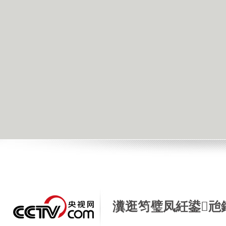
瀵逛笉璧凤紝鍙兘