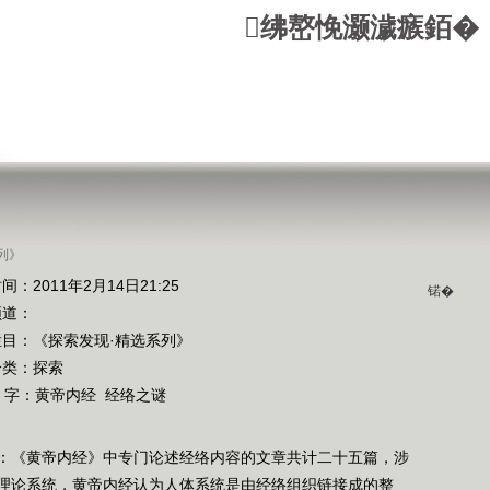
绋嶅悗灏濊瘯銆�
列》
间：2011年2月14日21:25
锘�
频道：
栏目：
《探索发现·精选系列》
分类：探索
 字：
黄帝内经
经络之谜
：《黄帝内经》中专门论述经络内容的文章共计二十五篇，涉
理论系统，黄帝内经认为人体系统是由经络组织链接成的整