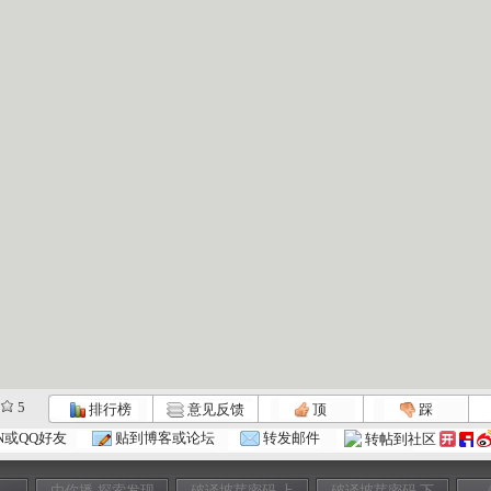
5
排行榜
意见反馈
顶
踩
N或QQ好友
贴到博客或论坛
转发邮件
转帖到社区
由你播-探索发现
破译坡芽密码 上
破译坡芽密码 下