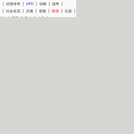
术
武侠传奇
UFO
动物
战争
星
社会名流
灾难
皇陵
慈禧
古迹
文物
西藏
青少
大清
片热映专场
更多
BC纪录片专场
央视精品纪录片