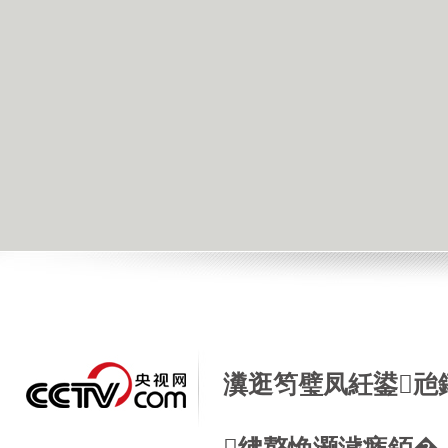
瀵逛笉璧凤紝鍙兘