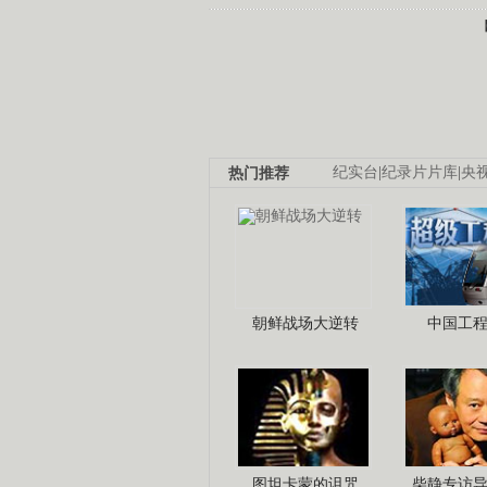
热门推荐
纪实台
|
纪录片片库
|
央
朝鲜战场大逆转
中国工
图坦卡蒙的诅咒
柴静专访