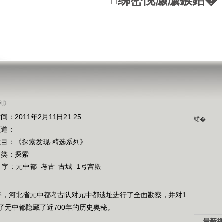
绋嶅悗灏濊瘯銆�
列》
间：2011年2月11日21:25
锘�
频道：
栏目：
《探索发现·精选系列》
分类：探索
 字：
元中都
考古
古城
1号宫殿
00年，河北省元中都考古队对元中都遗址进行了全面勘察，并对1
了元中都隐藏了近700年的历史奥秘。
最新