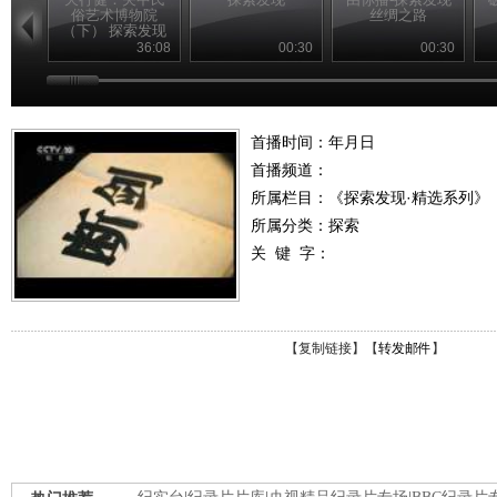
俗艺术博物院
丝绸之路
（下） 探索发现
20110228
36:08
00:30
00:30
首播时间：年月日
首播频道：
所属栏目：
《探索发现·精选系列》
所属分类：探索
关 键 字：
【
复制链接
】【
转发邮件
】