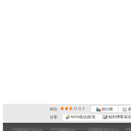
5
评分
排行榜
意
MSN或QQ好友
贴到博客或
分享
天行健：关中民
探索发现
由你播-探索发现