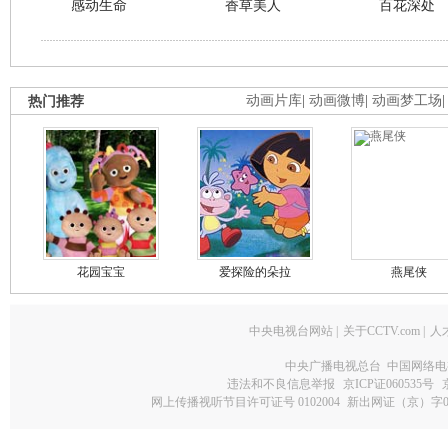
感动生命
香草美人
百花深处
热门推荐
动画片库
|
动画微博
|
动画梦工场
花园宝宝
爱探险的朵拉
燕尾侠
中央电视台网站
|
关于CCTV.com
|
人
中央广播电视总台 中国网络电
违法和不良信息举报
京ICP证060535号
网上传播视听节目许可证号 0102004
新出网证（京）字0