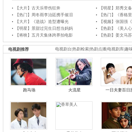
【大片】古天乐带伤狂奔
【明星】郑秀文备
【热门】周冬雨李治廷携手催泪
【热门】《香格里
【大片】《逆战》造型遭曝光
【视频】张国强《
【明星】景甜过完生日想当妈妈
【热剧】《美人心
【将映】五月天集体跨界拍电影
【热剧】姜文马苏
电视剧推荐
电视剧台
|
热剧检索
|
热剧点播
|
电视剧库
|
趣
跑马场
火流星
一日夫妻百日