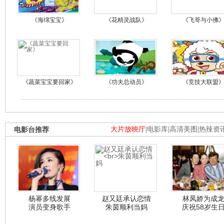
《海绵宝宝》
《花精灵战队》
《飞哥与小佛
《蔬菜宝宝要回家》
《功夫总动员》
《竞技大联盟
电影台推荐
大片放映厅
|
电影库
|
高清美图
|
热辣资
杨幂多线发展
赵又廷承认恋情
林凤娇为成
演员变身歌手
朱茵顺利当妈
庆祝58岁生