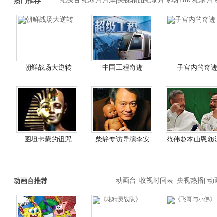
热门推荐
纪实台
|
纪录片片库
|
央视精品纪录片专场
|
BBC纪录片
朝鲜战场大逆转
中国工程奇迹
子宫内的奇
图坦卡蒙的诅咒
柴静专访导演李安
范伟赵本山恩怨
动画台推荐
动画台
|
收视时间表
|
央视热播
|
动