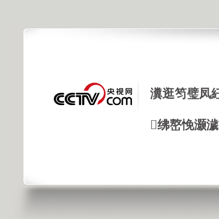
瀵逛笉璧凤
绋嶅悗灏