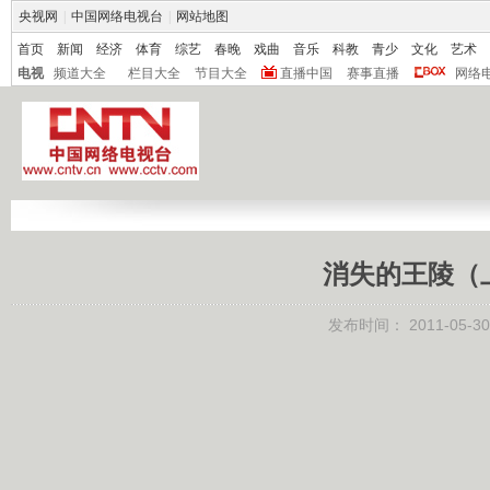
央视网
|
中国网络电视台
|
网站地图
首页
新闻
经济
体育
综艺
春晚
戏曲
音乐
科教
青少
文化
艺术
电视
频道大全
栏目大全
节目大全
直播中国
赛事直播
网络
消失的王陵（上）
发布时间：
2011-05-30