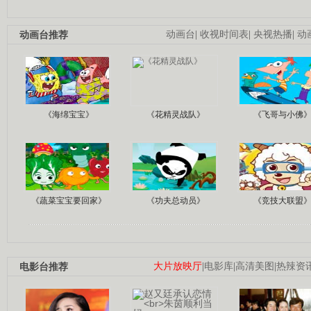
动画台推荐
动画台
|
收视时间表
|
央视热播
|
动
《海绵宝宝》
《花精灵战队》
《飞哥与小佛
《蔬菜宝宝要回家》
《功夫总动员》
《竞技大联盟
电影台推荐
大片放映厅
|
电影库
|
高清美图
|
热辣资