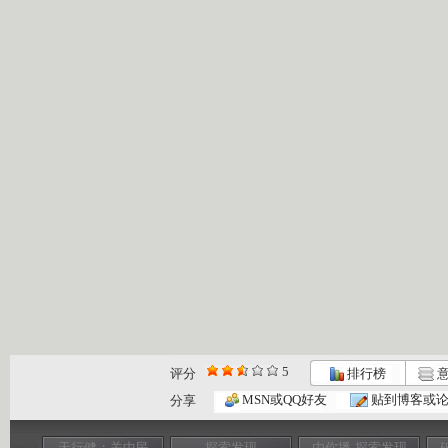
5
评分
排行榜
意
MSN或QQ好友
贴到博客或
分享
天行健：关中民
探索发现
由你播-探索发现