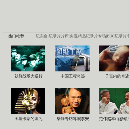
热门推荐
纪实台
|
纪录片片库
|
央视精品纪录片专场
|
BBC纪录片
朝鲜战场大逆转
中国工程奇迹
子宫内的奇
图坦卡蒙的诅咒
柴静专访导演李安
范伟赵本山恩怨