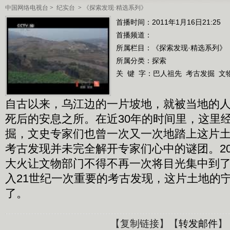
中国网络电视台
>
纪实台
>
《探索发现·精选系列》
首播时间：2011年1月16日21:25
首播频道：
所属栏目：
《探索发现·精选系列》
所属分类：探索
关 键 字：
巴人祖先
考古发掘
文
自古以来，乌江边的一片坡地，就被当地的
死后的安息之所。在近30年的时间里，这里
掘，文史专家们也曾一次又一次地踏上这片
考古发现并未完全解开专家们心中的谜团。20
大火让文物部门不得不再一次将目光集中到
入21世纪一次重要的考古发现，这片土地的
了。
【
复制链接
】【
转发邮件
】