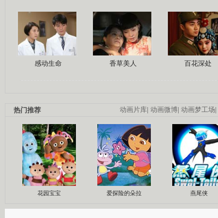
感动生命
香草美人
百花深处
热门推荐
动画片库
|
动画微博
|
动画梦工场
花园宝宝
爱探险的朵拉
燕尾侠