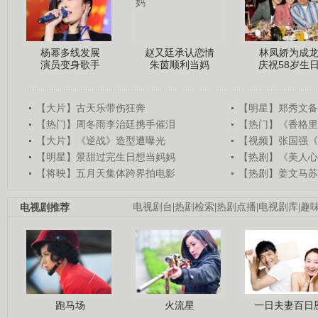
杨幂多线发展
赵又廷承认恋情
林凤娇为成
演员变身歌手
朱茵顺利当妈
庆祝58岁生
【大片】古天乐带伤狂奔
【明星】郑秀文备
【热门】周冬雨李治廷携手催泪
【热门】《香格里
【大片】《逆战》造型遭曝光
【视频】张国强《
【明星】景甜过完生日想当妈妈
【热剧】《美人心
【将映】五月天集体跨界拍电影
【热剧】姜文马苏
电视剧推荐
电视剧台
|
热剧检索
|
热剧点播
|
电视剧库
|
趣
跑马场
火流星
一日夫妻百日