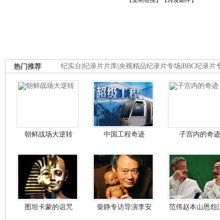
【
复制链接
】【
转发邮件
】
热门推荐
纪实台
|
纪录片片库
|
央视精品纪录片专场
|
BBC纪录片
朝鲜战场大逆转
中国工程奇迹
子宫内的奇
图坦卡蒙的诅咒
柴静专访导演李安
范伟赵本山恩怨