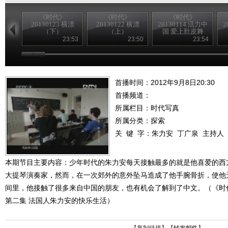
《时代》
《时代》
《时代》
20130123 横漂
20130122 横漂
20130114 活力中
2
（下）
（上）
国 爱上肚皮舞
（下）
23:53
23:50
23:54
首播时间：2012年9月8日20:30
首播频道：
所属栏目：
时代写真
所属分类：探索
关 键 字：
朱力安
丁广泉
主持人
本期节目主要内容：少年时代的朱力安每天接触最多的就是他喜爱的西
大提琴演奏家，然而，在一次郊外的意外坠马造成了他手腕骨折，使他
间里，他接触了很多来自中国的朋友，也有机会了解到了中文。（《时代写真》
第二集 法国人朱力安的快乐生活）