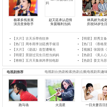
杨幂多线发展
赵又廷承认恋情
林凤娇为成
演员变身歌手
朱茵顺利当妈
庆祝58岁生
【大片】古天乐带伤狂奔
【明星】郑秀文备
【热门】周冬雨李治廷携手催泪
【热门】《香格里
【大片】《逆战》造型遭曝光
【视频】张国强《
【明星】景甜过完生日想当妈妈
【热剧】《美人心
【将映】五月天集体跨界拍电影
【热剧】姜文马苏
电视剧推荐
电视剧台
|
热剧检索
|
热剧点播
|
电视剧库
|
趣
跑马场
火流星
一日夫妻百日