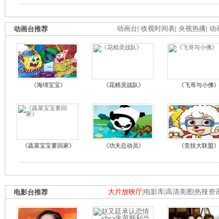
动画台推荐
动画台
|
收视时间表
|
央视热播
|
动
《海绵宝宝》
《花精灵战队》
《飞哥与小佛
《蔬菜宝宝要回家》
《功夫总动员》
《竞技大联盟
电影台推荐
大片放映厅
|
电影库
|
高清美图
|
热辣资