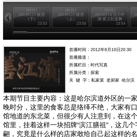
《时代》
《时代》
《时代》
20130123 横漂
20130122 横漂
20130114 活力中
2
（下）
（上）
国 爱上肚皮舞
（下）
23:53
23:50
23:54
首播时间：2012年8月10日20:30
首播频道：
所属栏目：
时代写真
所属分类：探索
关 键 字：
私家菜
老厨家
哈尔滨
本期节目主要内容：这是哈尔滨道外区的一
晚时分，这里的食客总是络绎不绝，大家有
馆地道的东北菜，但很少有人注意到，在这
馆里，挂着这样一块招牌“滨江膳祖”，这几
翩，究竟是什么样的店家敢给自己起这样的