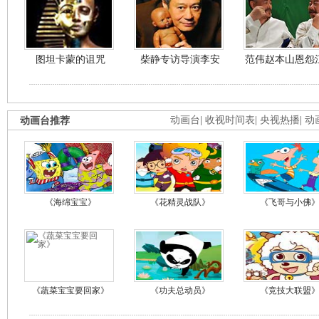
图坦卡蒙的诅咒
柴静专访导演李安
范伟赵本山恩怨
动画台推荐
动画台
|
收视时间表
|
央视热播
|
动
《海绵宝宝》
《花精灵战队》
《飞哥与小佛
《蔬菜宝宝要回家》
《功夫总动员》
《竞技大联盟