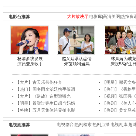
电影台推荐
大片放映厅
|
电影库
|
高清美图
|
热辣资
杨幂多线发展
赵又廷承认恋情
林凤娇为成
演员变身歌手
朱茵顺利当妈
庆祝58岁生
【大片】古天乐带伤狂奔
【明星】郑秀文备
【热门】周冬雨李治廷携手催泪
【热门】《香格里
【大片】《逆战》造型遭曝光
【视频】张国强《
【明星】景甜过完生日想当妈妈
【热剧】《美人心
【将映】五月天集体跨界拍电影
【热剧】姜文马苏
电视剧推荐
电视剧台
|
热剧检索
|
热剧点播
|
电视剧库
|
趣