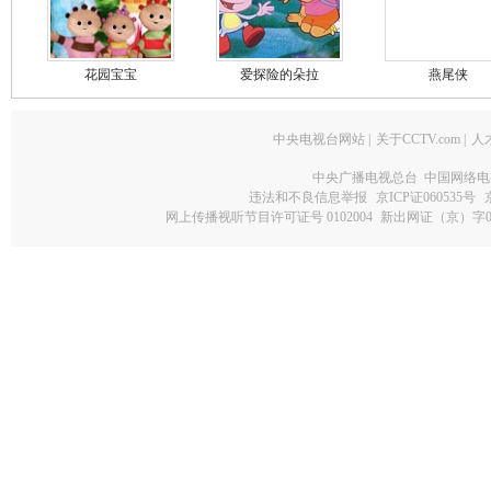
花园宝宝
爱探险的朵拉
燕尾侠
中央电视台网站
|
关于CCTV.com
|
人
中央广播电视总台 中国网络电
违法和不良信息举报
京ICP证060535号
网上传播视听节目许可证号 0102004
新出网证（京）字0