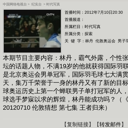
中国网络电视台
>
纪实台
>
时代写真
首播时间：2012年7月10日20:30
首播频道：
所属栏目：
时代写真
所属分类：探索
关 键 字：
林丹
伦敦奥运会
男子
本期节目主要内容：林丹，霸气外露，个性
坛的话题人物，不满19岁的他就获得国际羽
是北京奥运会男单冠军，国际羽毛球七大满
天，集万千荣誉于一身的林丹又有了新的目
球奥运历史上第一个蝉联男子单打冠军的人
球选手梦寐以求的辉煌，林丹能成功吗？（
20120710 伦敦猜想 第七集 王者归来）
【
复制链接
】【
转发邮件
】