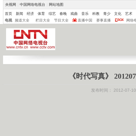
央视网
|
中国网络电视台
|
网站地图
首页
新闻
经济
体育
综艺
春晚
戏曲
音乐
科教
青少
文化
艺术
电视
频道大全
栏目大全
节目大全
直播中国
赛事直播
网络
《时代写真》 20120
发布时间：
2012-07-10