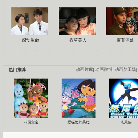
感动生命
香草美人
百花深处
热门推荐
动画片库
|
动画微博
|
动画梦工场
花园宝宝
爱探险的朵拉
燕尾侠