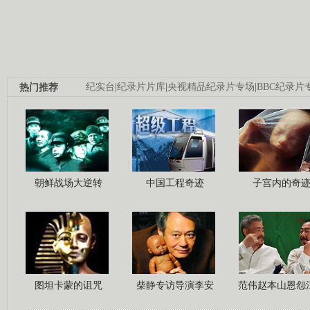
热门推荐
纪实台
|
纪录片片库
|
央视精品纪录片专场
|
BBC纪录片
朝鲜战场大逆转
中国工程奇迹
子宫内的奇
图坦卡蒙的诅咒
柴静专访导演李安
范伟赵本山恩怨