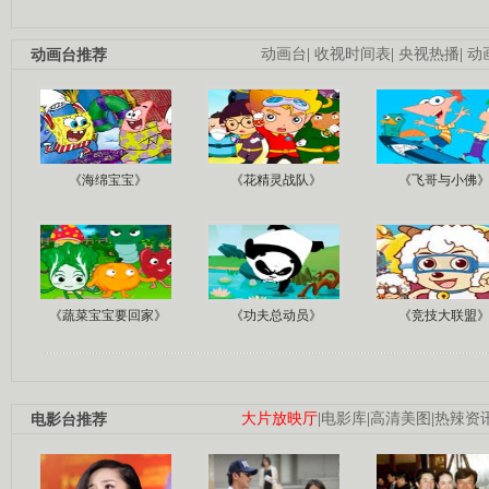
动画台推荐
动画台
|
收视时间表
|
央视热播
|
动
《海绵宝宝》
《花精灵战队》
《飞哥与小佛
《蔬菜宝宝要回家》
《功夫总动员》
《竞技大联盟
电影台推荐
大片放映厅
|
电影库
|
高清美图
|
热辣资