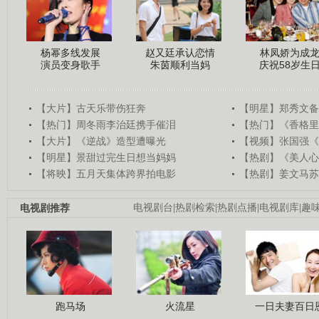
杨幂多线发展
赵又廷承认恋情
林凤娇为成
演员变身歌手
朱茵顺利当妈
庆祝58岁生
【大片】古天乐带伤狂奔
【明星】郑秀文备
【热门】周冬雨李治廷携手催泪
【热门】《香格里
【大片】《逆战》造型遭曝光
【视频】张国强《
【明星】景甜过完生日想当妈妈
【热剧】《美人心
【将映】五月天集体跨界拍电影
【热剧】姜文马苏
电视剧推荐
电视剧台
|
热剧检索
|
热剧点播
|
电视剧库
|
趣
跑马场
火流星
一日夫妻百日