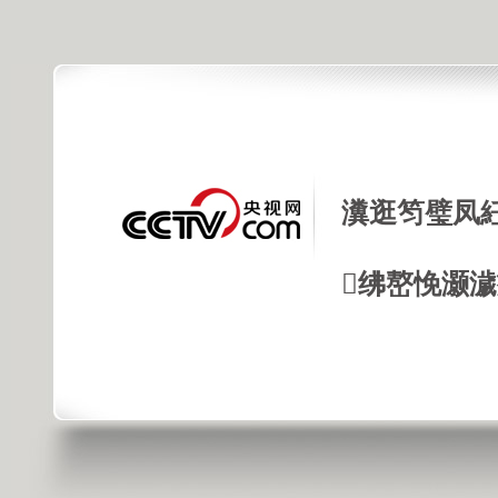
瀵逛笉璧凤
绋嶅悗灏