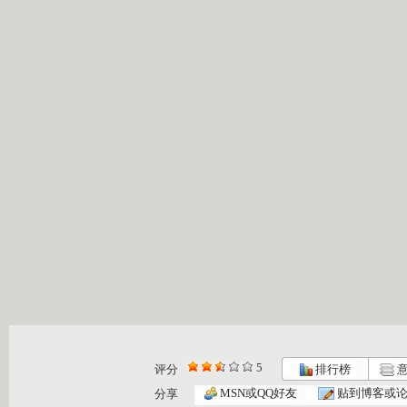
5
评分
排行榜
意
MSN或QQ好友
贴到博客或
分享