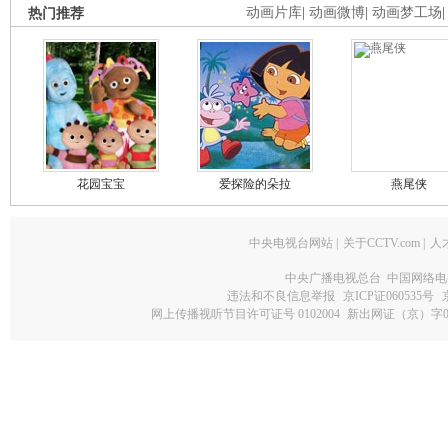
热门推荐
动画片库
|
动画微博
|
动画梦工场
花园宝宝
爱探险的朵拉
燕尾侠
中央电视台网站
|
关于CCTV.com
|
人
中央广播电视总台 中国网络电
违法和不良信息举报
京ICP证060535号
网上传播视听节目许可证号 0102004
新出网证（京）字0