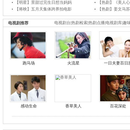
【明星】景甜过完生日想当妈妈
【热剧】《美人心
【将映】五月天集体跨界拍电影
【热剧】姜文马苏
电视剧推荐
电视剧台
|
热剧检索
|
热剧点播
|
电视剧库
|
趣
跑马场
火流星
一日夫妻百日
感动生命
香草美人
百花深处