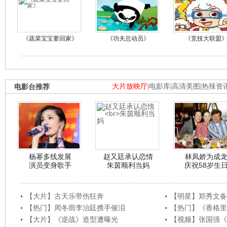
《蔬菜宝宝要回家》
《功夫总动员》
《竞技大联盟
电影台推荐
大片放映厅
|
电影库
|
高清美图
|
热辣资
杨幂多线发展
赵又廷承认恋情
林凤娇为成
演员变身歌手
朱茵顺利当妈
庆祝58岁生
【大片】古天乐带伤狂奔
【明星】郑秀文备
【热门】周冬雨李治廷携手催泪
【热门】《香格里
【大片】《逆战》造型遭曝光
【视频】张国强《