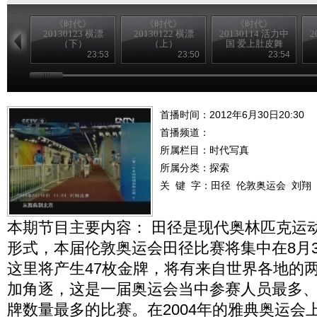
《时代》
《时代》
《时代》
20130123 横漂
20130122 横漂
20130114 活力中
2
（下）
（上）
国 爱上肚皮舞
（下）
23:53
23:50
23:54
首播时间：2012年6月30日20:30
首播频道：
所属栏目：
时代写真
所属分类：探索
关 键 字：
田径
伦敦奥运会
刘翔
本期节目主要内容： 田径是现代奥林匹克运
形式，本届伦敦奥运会田径比赛将集中在8月3
这里将产生47枚金牌，将有来自世界各地的
加角逐，这是一届奥运会当中参赛人员最多
牌数量最多的比赛。在2004年的雅典奥运会上