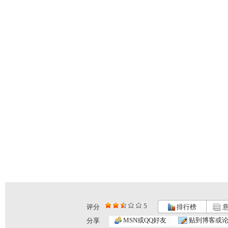
5
评分
排行榜
意
MSN或QQ好友
贴到博客或
分享