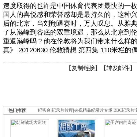
速度取得的也许是中国体育代表团最快的一
国人的喜悦感和荣誉感却是最持久的，这种兴
后的北京，当刘翔退赛时，万人叹息。从雅
了从巅峰到谷底的双重境遇，那么从北京到
重返巅峰吗？他在伦敦将为我们带来什么样
真》 20120630 伦敦猜想 第四集 110米
【
复制链接
】【
转发邮件
】
热门推荐
纪实台
|
纪录片片库
|
央视精品纪录片专场
|
BBC纪录片