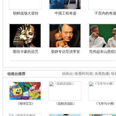
朝鲜战场大逆转
中国工程奇迹
子宫内的奇
图坦卡蒙的诅咒
柴静专访导演李安
范伟赵本山恩怨
动画台推荐
动画台
|
收视时间表
|
央视热播
|
动
《海绵宝宝》
《花精灵战队》
《飞哥与小佛