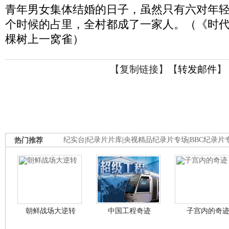
青年男女集体结婚的日子，虽然只有六对年
个时候的占里，全村都成了一家人。（《时代写真》
棵树上一窝雀）
【
复制链接
】【
转发邮件
】
热门推荐
纪实台
|
纪录片片库
|
央视精品纪录片专场
|
BBC纪录片
朝鲜战场大逆转
中国工程奇迹
子宫内的奇