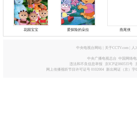
花园宝宝
爱探险的朵拉
燕尾侠
中央电视台网站
|
关于CCTV.com
|
人
中央广播电视总台 中国网络电
违法和不良信息举报
京ICP证060535号
网上传播视听节目许可证号 0102004
新出网证（京）字0