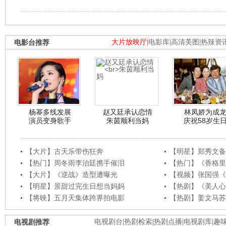
电影台推荐
大片放映厅
|
电影库
|
高清美图
|
热辣资
杨幂多线发展
赵又廷承认恋情
林凤娇为成
演员变身歌手
朱茵顺利当妈
庆祝58岁生
【大片】古天乐带伤狂奔
【明星】郑秀文备
【热门】周冬雨李治廷携手催泪
【热门】《香格里
【大片】《逆战》造型遭曝光
【视频】张国强《
【明星】景甜过完生日想当妈妈
【热剧】《美人心
【将映】五月天集体跨界拍电影
【热剧】姜文马苏
电视剧推荐
电视剧台
|
热剧检索
|
热剧点播
|
电视剧库
|
趣