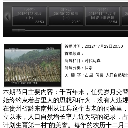
《时代》
《时代》
《时代》
20130123 横漂
20130122 横漂
20130114 活力中
2
（下）
（上）
国 爱上肚皮舞
（下）
23:53
23:50
23:54
首播时间：2012年7月29日20:30
首播频道：
所属栏目：
时代写真
所属分类：探索
关 键 字：
占里
侗寨
人口自然增
本期节目主要内容：千百年来，任凭岁月交
始终约束着占里人的思想和行为，没有人违
在贵州省黔东南州从江县这个古老的侗寨里
立以来，人口自然增长率几近为零的纪录，占
计划生育第一村”的美誉。每年的农历十二月