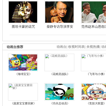
图坦卡蒙的诅咒
柴静专访导演李安
范伟赵本山恩怨
动画台推荐
动画台
|
收视时间表
|
央视热播
|
动
《海绵宝宝》
《花精灵战队》
《飞哥与小佛
《蔬菜宝宝要回家》
《功夫总动员》
《竞技大联盟