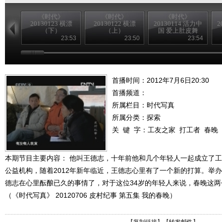
《时代》
《时代》
《时代》
20130123 横漂
20130122 横漂
20130114 活力中
2
（下）
（上）
国 爱上肚皮舞
（下）
23:53
23:50
23:54
首播时间：2012年7月6日20:30
首播频道：
所属栏目：
时代写真
所属分类：探索
关 键 字：
工友之家
打工者
春晚
本期节目主要内容： 他叫王德志，十年前他和几个年轻人一起成立了
公益机构，随着2012年新年临近，王德志心里有了一个新的打算。举
德志在心里酝酿已久的事情了，对于这位34岁的年轻人来说，春晚这
（《时代写真》 20120706 皮村纪事 第五集 我的春晚）