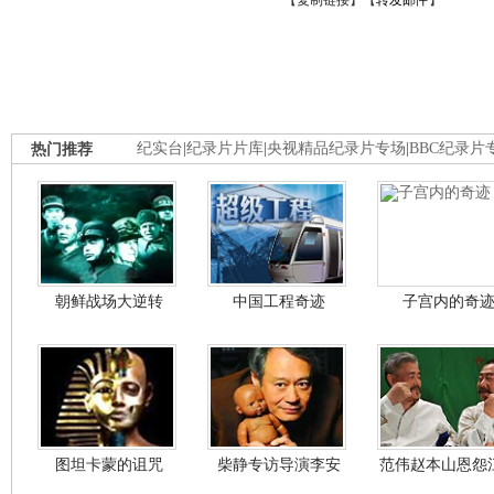
【
复制链接
】【
转发邮件
】
热门推荐
纪实台
|
纪录片片库
|
央视精品纪录片专场
|
BBC纪录片
朝鲜战场大逆转
中国工程奇迹
子宫内的奇
图坦卡蒙的诅咒
柴静专访导演李安
范伟赵本山恩怨