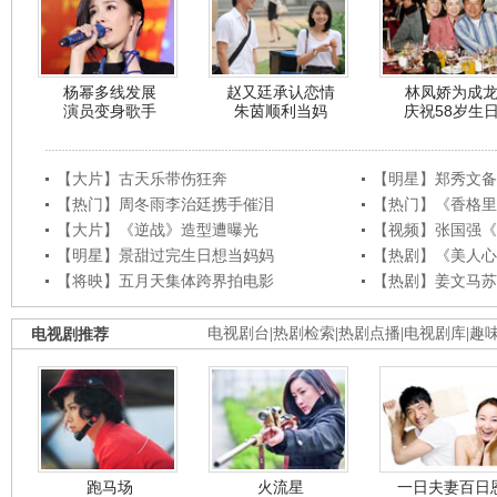
杨幂多线发展
赵又廷承认恋情
林凤娇为成
演员变身歌手
朱茵顺利当妈
庆祝58岁生
【大片】古天乐带伤狂奔
【明星】郑秀文备
【热门】周冬雨李治廷携手催泪
【热门】《香格里
【大片】《逆战》造型遭曝光
【视频】张国强《
【明星】景甜过完生日想当妈妈
【热剧】《美人心
【将映】五月天集体跨界拍电影
【热剧】姜文马苏
电视剧推荐
电视剧台
|
热剧检索
|
热剧点播
|
电视剧库
|
趣
跑马场
火流星
一日夫妻百日