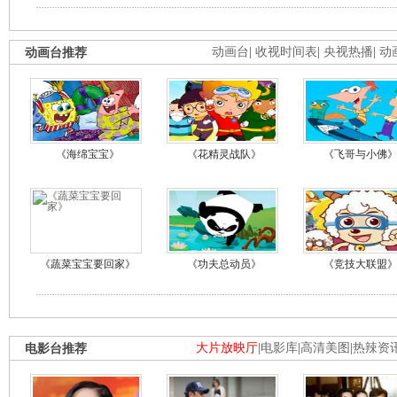
动画台推荐
动画台
|
收视时间表
|
央视热播
|
动
《海绵宝宝》
《花精灵战队》
《飞哥与小佛
《蔬菜宝宝要回家》
《功夫总动员》
《竞技大联盟
电影台推荐
大片放映厅
|
电影库
|
高清美图
|
热辣资