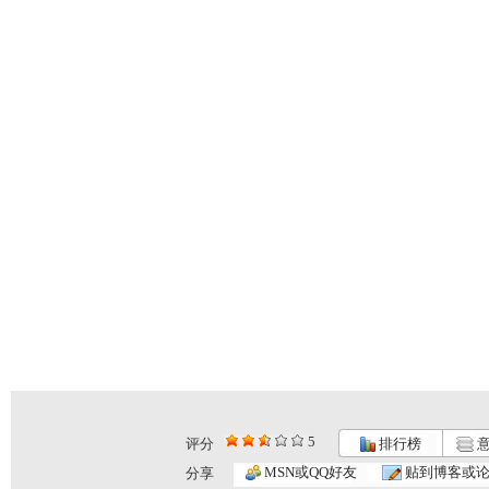
5
评分
排行榜
意
MSN或QQ好友
贴到博客或
分享