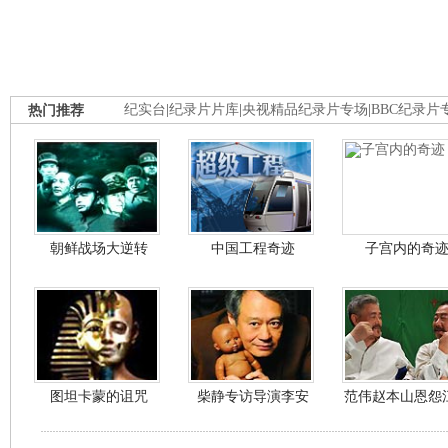
热门推荐
纪实台
|
纪录片片库
|
央视精品纪录片专场
|
BBC纪录片
朝鲜战场大逆转
中国工程奇迹
子宫内的奇
图坦卡蒙的诅咒
柴静专访导演李安
范伟赵本山恩怨