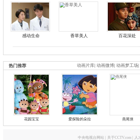
感动生命
香草美人
百花深处
热门推荐
动画片库
|
动画微博
|
动画梦工场
花园宝宝
爱探险的朵拉
燕尾侠
中央电视台网站
|
关于CCTV.com
|
人