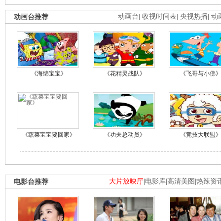
动画台推荐
动画台
|
收视时间表
|
央视热播
|
动
《海绵宝宝》
《花精灵战队》
《飞哥与小佛
《蔬菜宝宝要回家》
《功夫总动员》
《竞技大联盟
电影台推荐
大片放映厅
|
电影库
|
高清美图
|
热辣资