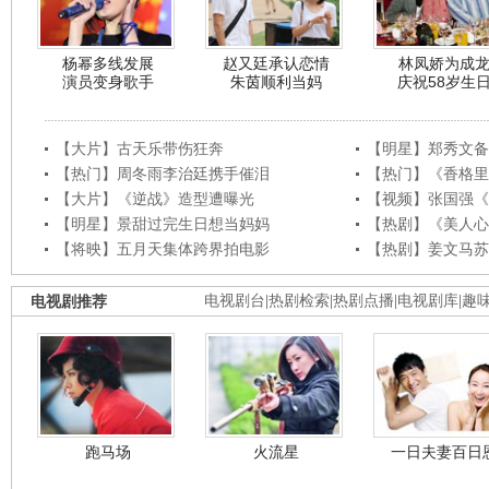
杨幂多线发展
赵又廷承认恋情
林凤娇为成
演员变身歌手
朱茵顺利当妈
庆祝58岁生
【大片】古天乐带伤狂奔
【明星】郑秀文备
【热门】周冬雨李治廷携手催泪
【热门】《香格里
【大片】《逆战》造型遭曝光
【视频】张国强《
【明星】景甜过完生日想当妈妈
【热剧】《美人心
【将映】五月天集体跨界拍电影
【热剧】姜文马苏
电视剧推荐
电视剧台
|
热剧检索
|
热剧点播
|
电视剧库
|
趣
跑马场
火流星
一日夫妻百日