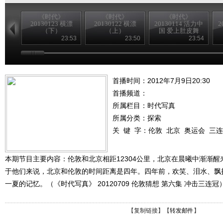
《时代》
《时代》
《时代》
20130123 横漂
20130122 横漂
20130114 活力中
2
（下）
（上）
国 爱上肚皮舞
（下）
23:53
23:50
23:54
首播时间：2012年7月9日20:30
首播频道：
所属栏目：
时代写真
所属分类：探索
关 键 字：
伦敦
北京
奥运会
三连
本期节目主要内容：伦敦和北京相距12304公里，北京在晨曦中渐渐
于他们来说，北京和伦敦的时间距离是四年。四年前，欢笑、泪水、飘
一夏的记忆。（《时代写真》 20120709 伦敦猜想 第六集 冲击三连冠
【
复制链接
】【
转发邮件
】