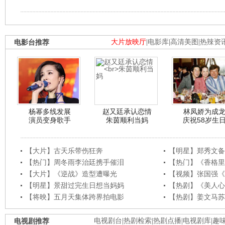
电影台推荐
大片放映厅
|
电影库
|
高清美图
|
热辣资
杨幂多线发展
赵又廷承认恋情
林凤娇为成
演员变身歌手
朱茵顺利当妈
庆祝58岁生
【大片】古天乐带伤狂奔
【明星】郑秀文备
【热门】周冬雨李治廷携手催泪
【热门】《香格里
【大片】《逆战》造型遭曝光
【视频】张国强《
【明星】景甜过完生日想当妈妈
【热剧】《美人心
【将映】五月天集体跨界拍电影
【热剧】姜文马苏
电视剧推荐
电视剧台
|
热剧检索
|
热剧点播
|
电视剧库
|
趣