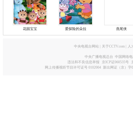
花园宝宝
爱探险的朵拉
燕尾侠
中央电视台网站
|
关于CCTV.com
|
人
中央广播电视总台 中国网络电
违法和不良信息举报
京ICP证060535号
网上传播视听节目许可证号 0102004
新出网证（京）字0