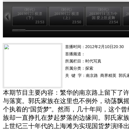
《时代》
《时代》
《时代》
20130123 横漂
20130122 横漂
20130114 活力中
2
（下）
（上）
国 爱上肚皮舞
（下）
23:53
23:50
23:54
首播时间：2012年2月10日20:30
首播频道：
所属栏目：
时代写真
所属分类：探索
关 键 字：
南京路
商界精英
郭氏
本期节目主要内容：繁华的南京路上留下了
与落寞。郭氏家族在这里也不例外，动荡飘
个执着的“国货梦”。然而，几十年间，这个
族却一直挣扎在梦起梦落的边缘间。郭氏家
上世纪三十年代的上海滩为实现国货梦演绎