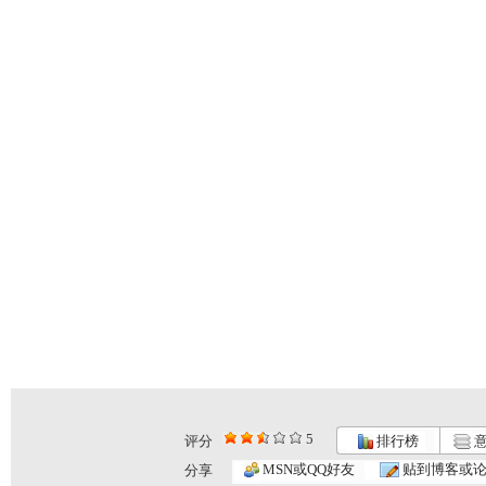
5
评分
排行榜
意
MSN或QQ好友
贴到博客或
分享