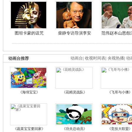
图坦卡蒙的诅咒
柴静专访导演李安
范伟赵本山恩怨
动画台推荐
动画台
|
收视时间表
|
央视热播
|
动
《海绵宝宝》
《花精灵战队》
《飞哥与小佛
《蔬菜宝宝要回家》
《功夫总动员》
《竞技大联盟