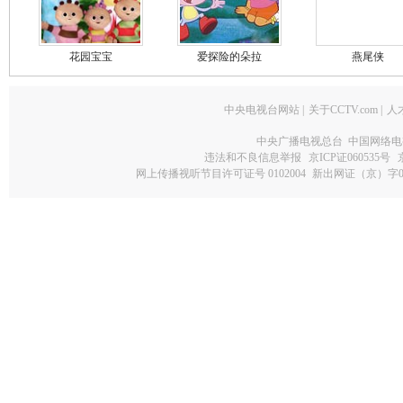
花园宝宝
爱探险的朵拉
燕尾侠
中央电视台网站
|
关于CCTV.com
|
人
中央广播电视总台 中国网络电
违法和不良信息举报
京ICP证060535号
网上传播视听节目许可证号 0102004
新出网证（京）字0