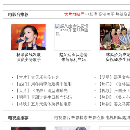
电影台推荐
大片放映厅
|
电影库
|
高清美图
|
热辣资
杨幂多线发展
赵又廷承认恋情
林凤娇为成
演员变身歌手
朱茵顺利当妈
庆祝58岁生
【大片】古天乐带伤狂奔
【明星】郑秀文备
【热门】周冬雨李治廷携手催泪
【热门】《香格里
【大片】《逆战》造型遭曝光
【视频】张国强《
【明星】景甜过完生日想当妈妈
【热剧】《美人心
【将映】五月天集体跨界拍电影
【热剧】姜文马苏
电视剧推荐
电视剧台
|
热剧检索
|
热剧点播
|
电视剧库
|
趣