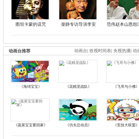
图坦卡蒙的诅咒
柴静专访导演李安
范伟赵本山恩怨
动画台推荐
动画台
|
收视时间表
|
央视热播
|
动
《海绵宝宝》
《花精灵战队》
《飞哥与小佛
《蔬菜宝宝要回家》
《功夫总动员》
《竞技大联盟