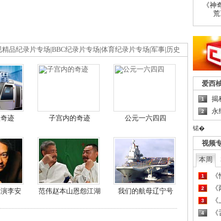
《神
荒
视精品纪录片专场
|
BBC纪录片专场
|
体育纪录片专场
|
军事
|
历史
爱西
揭
1
永
2
程奇迹
子宫内的奇迹
公元一六四四
锘�
视频
本周
《
1
《
2
导演李安
范伟赵本山恩怨江湖
我们的航母辽宁号
《
3
《
4