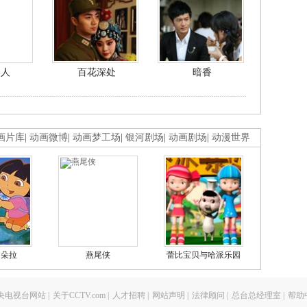
美人
百花深处
暗香
画片库
|
动画微博
|
动画梦工场
|
银河剧场
|
动画剧场
|
动漫世界
的朵拉
燕尾侠
蕾比宝贝与哈派乐园
央电视台网站
|
关于CCTV.com
|
人才招聘
|
网站声明
|
法律顾问
|
总台总经理室
|
帮助