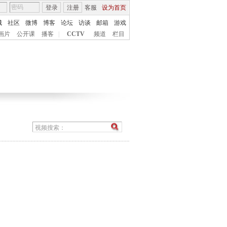
登录
注册
客服
设为首页
城
社区
微博
博客
论坛
访谈
邮箱
游戏
画片
公开课
播客
|
CCTV
频道
栏目