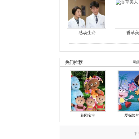
感动生命
香草
热门推荐
动
花园宝宝
爱探险
中