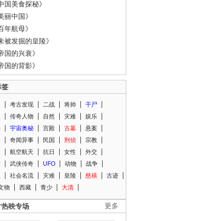
中国美食探秘》
美丽中国》
百年航母》
未被发掘的皇陵》
帝国的兴衰》
帝国的背影》
标签
闻
考古发现
二战
将帅
干尸
人
传奇人物
自然
灾难
娱乐
光
宇宙奥秘
宫殿
古墓
悬案
知
奇闻异事
民国
刑侦
宗教
程
航空航天
抗日
女性
外交
术
武侠传奇
UFO
动物
战争
星
社会名流
灾难
皇陵
慈禧
古迹
文物
西藏
青少
大清
片热映专场
更多