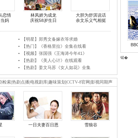
认恋情
林凤娇为成龙
大胆为舒淇说话
利当妈
庆祝58岁生日
余文乐义气相挺
【明星】郑秀文备嫁衣等求婚
B
【热门】《香格里拉》全集在线看
【视频】张国强《王海涛今年41》
锘�
【热剧】《美人心计》在线观看
【热剧】姜文马苏《女人如花》全集
剧检索
|
热剧点播
|
电视剧库
|
趣味策划
|
CCTV-8官网
|
影视同期声
星
一日夫妻百日恩
雪狼谷