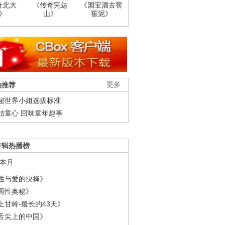
奇北大
《传奇完达
《国宝酒古窖
》
山》
窖泥》
柚推荐
更多
秘世界小姐选拔标准
结童心 回味童年趣事
专辑热播榜
本月
性与爱的抉择》
两性奥秘》
上甘岭-最长的43天》
舌尖上的中国》