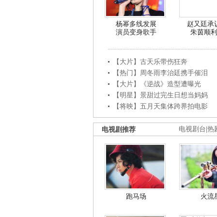
杨幂多线发展
赵又廷承
演员变身歌手
朱茵顺
【大片】古天乐带伤狂奔
【热门】周冬雨李治廷携手催泪
【大片】《逆战》造型遭曝光
【明星】景甜过完生日想当妈妈
【将映】五月天集体跨界拍电影
电视剧推荐
电视剧台
|
热
跑马场
火流