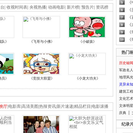
《
5
画台
|
收视时间表
|
央视热播
|
动画电影
|
新片榜
|
预告片
|
资讯榜
《
6
《
7
《
8
《
9
《
10
战队》
《飞哥与小佛》
《小破孩》
热门
历史秘
军政名
地理风
动员》
《竞技大联盟》
《小龙大功夫》
灵异未
建筑工
文化艺
文体明
映厅
|
电影库
|
高清美图
|
热辣资讯
|
新片速递
|
精品栏目
|
电影滚播
庆典
纪录