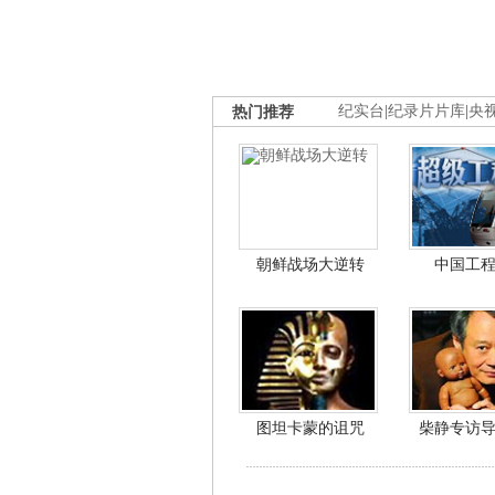
热门推荐
纪实台
|
纪录片片库
|
央
朝鲜战场大逆转
中国工
图坦卡蒙的诅咒
柴静专访