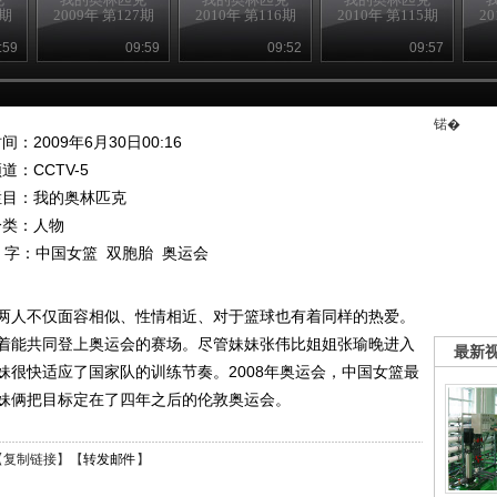
1期
2009年 第127期
2010年 第116期
2010年 第115期
2
:59
09:59
09:52
09:57
锘�
间：2009年6月30日00:16
频道：
CCTV-5
栏目：
我的奥林匹克
分类：人物
 字：
中国女篮
双胞胎
奥运会
两人不仅面容相似、性情相近、对于篮球也有着同样的热爱。
着能共同登上奥运会的赛场。尽管妹妹张伟比姐姐张瑜晚进入
最新
妹很快适应了国家队的训练节奏。2008年奥运会，中国女篮最
妹俩把目标定在了四年之后的伦敦奥运会。
【
复制链接
】【
转发邮件
】