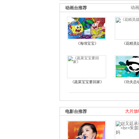
动画台推荐
动
《海绵宝宝》
《花精灵
《蔬菜宝宝要回家》
《功夫总
电影台推荐
大片放