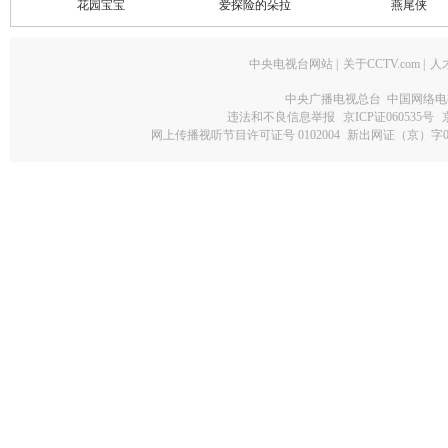
花园宝宝
爱探险的朵拉
燕尾侠
中央电视台网站
|
关于CCTV.com
|
人
中央广播电视总台 中国网络电
违法和不良信息举报
京ICP证060535号
网上传播视听节目许可证号 0102004
新出网证（京）字0