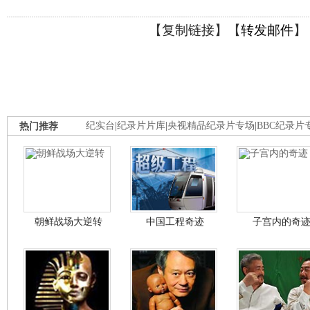
【
复制链接
】【
转发邮件
】
热门推荐
纪实台
|
纪录片片库
|
央视精品纪录片专场
|
BBC纪录片
朝鲜战场大逆转
中国工程奇迹
子宫内的奇