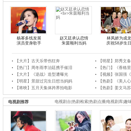
杨幂多线发展
赵又廷承认恋情
林凤娇为成
演员变身歌手
朱茵顺利当妈
庆祝58岁生
【大片】古天乐带伤狂奔
【明星】郑秀文备
【热门】周冬雨李治廷携手催泪
【热门】《香格里
【大片】《逆战》造型遭曝光
【视频】张国强《
【明星】景甜过完生日想当妈妈
【热剧】《美人心
【将映】五月天集体跨界拍电影
【热剧】姜文马苏
电视剧推荐
电视剧台
|
热剧检索
|
热剧点播
|
电视剧库
|
趣