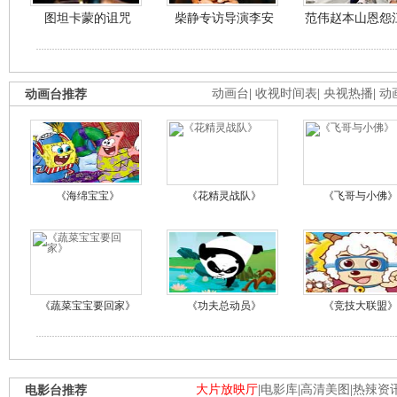
图坦卡蒙的诅咒
柴静专访导演李安
范伟赵本山恩怨
动画台推荐
动画台
|
收视时间表
|
央视热播
|
动
《海绵宝宝》
《花精灵战队》
《飞哥与小佛
《蔬菜宝宝要回家》
《功夫总动员》
《竞技大联盟
电影台推荐
大片放映厅
|
电影库
|
高清美图
|
热辣资