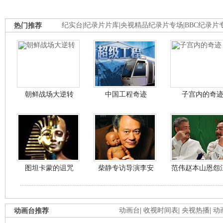
热门推荐
纪实台
|
纪录片片库
|
央视精品纪录片专场
|
BBC纪录片
朝鲜战场大逆转
中国工程奇迹
子宫内的奇
图坦卡蒙的诅咒
柴静专访导演李安
范伟赵本山恩怨
动画台推荐
动画台
|
收视时间表
|
央视热播
|
动