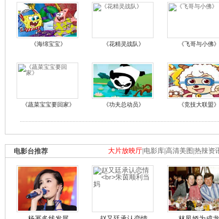
《海绵宝宝》
《花精灵战队》
《飞哥与小佛
《蔬菜宝宝要回家》
《功夫总动员》
《竞技大联盟
电影台推荐
大片放映厅
|
电影库
|
高清美图
|
热辣资
杨幂多线发展
赵又廷承认恋情
林凤娇为成