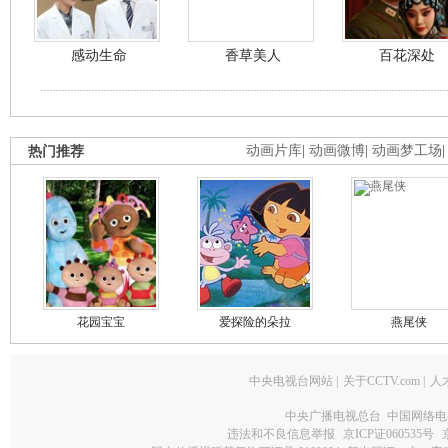
感动生命
香草美人
百花深处
热门推荐
动画片库
|
动画微博
|
动画梦工场
花园宝宝
爱探险的朵拉
燕尾侠
中央电视台网站
|
关于CCTV.com
|
人
中央广播电视总台 中国网络电
违法和不良信息举报
京ICP证060535号