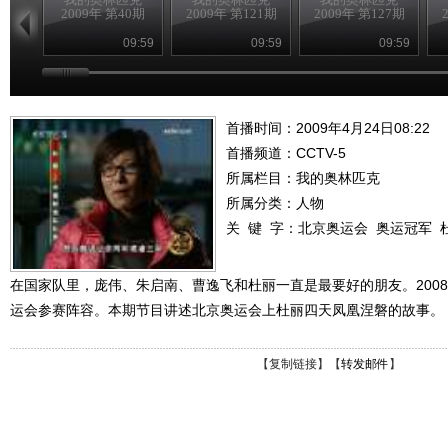
2009年 第40期
2009年 第121期
2009年 第127期
09:59
09:59
09:59
首播时间：2009年4月24日08:22
首播频道：
CCTV-5
所属栏目：
我的奥林匹克
所属分类：人物
关 键 字：
北京奥运会
奥运冠军
在国家队里，庞伟、朱启南、曹逸飞和杜丽一直是最要好的朋友。200
运会参赛阵容。本期节目讲述北京奥运会上杜丽四天凤凰涅磐的故事。
【
复制链接
】【
转发邮件
】