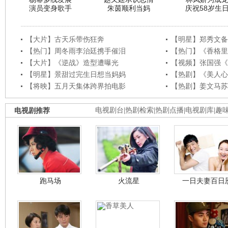
演员变身歌手
朱茵顺利当妈
庆祝58岁生
【大片】古天乐带伤狂奔
【明星】郑秀文备
【热门】周冬雨李治廷携手催泪
【热门】《香格里
【大片】《逆战》造型遭曝光
【视频】张国强《
【明星】景甜过完生日想当妈妈
【热剧】《美人心
【将映】五月天集体跨界拍电影
【热剧】姜文马苏
电视剧推荐
电视剧台
|
热剧检索
|
热剧点播
|
电视剧库
|
趣
跑马场
火流星
一日夫妻百日