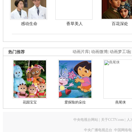
感动生命
香草美人
百花深处
热门推荐
动画片库
|
动画微博
|
动画梦工场
花园宝宝
爱探险的朵拉
燕尾侠
中央电视台网站
|
关于CCTV.com
|
人
中央广播电视总台 中国网络电