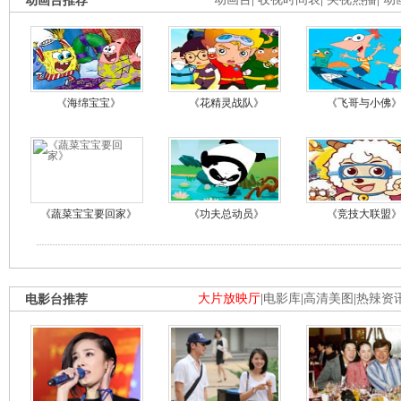
动画台推荐
《海绵宝宝》
《花精灵战队》
《飞哥与小佛
《蔬菜宝宝要回家》
《功夫总动员》
《竞技大联盟
电影台推荐
大片放映厅
|
电影库
|
高清美图
|
热辣资