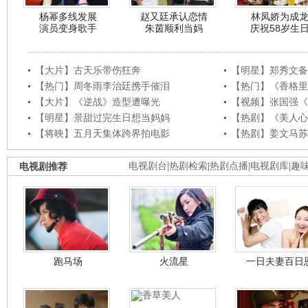
杨幂多线发展
赵又廷承认恋情
林凤娇为成
演员变身歌手
朱茵顺利当妈
庆祝58岁生
【大片】古天乐带伤狂奔
【明星】郑秀文备
【热门】周冬雨李治廷携手催泪
【热门】《香格里
【大片】《逆战》造型遭曝光
【视频】张国强《
【明星】景甜过完生日想当妈妈
【热剧】《美人心
【将映】五月天集体跨界拍电影
【热剧】姜文马苏
电视剧推荐
电视剧台
|
热剧检索
|
热剧点播
|
电视剧库
|
趣
跑马场
火流星
一日夫妻百日