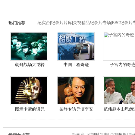
热门推荐
纪实台
|
纪录片片库
|
央视精品纪录片专场
|
BBC纪录片
朝鲜战场大逆转
中国工程奇迹
子宫内的奇
图坦卡蒙的诅咒
柴静专访导演李安
范伟赵本山恩怨
动画台
|
收视时间表
|
央视热播
|
动