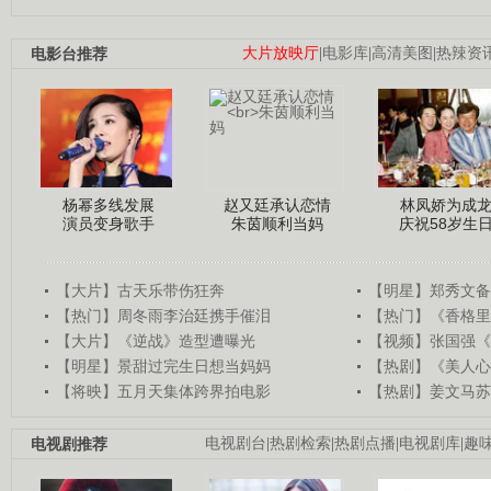
电影台推荐
大片放映厅
|
电影库
|
高清美图
|
热辣资
杨幂多线发展
赵又廷承认恋情
林凤娇为成
演员变身歌手
朱茵顺利当妈
庆祝58岁生
【大片】古天乐带伤狂奔
【明星】郑秀文备
【热门】周冬雨李治廷携手催泪
【热门】《香格里
【大片】《逆战》造型遭曝光
【视频】张国强《
【明星】景甜过完生日想当妈妈
【热剧】《美人心
【将映】五月天集体跨界拍电影
【热剧】姜文马苏
电视剧推荐
电视剧台
|
热剧检索
|
热剧点播
|
电视剧库
|
趣