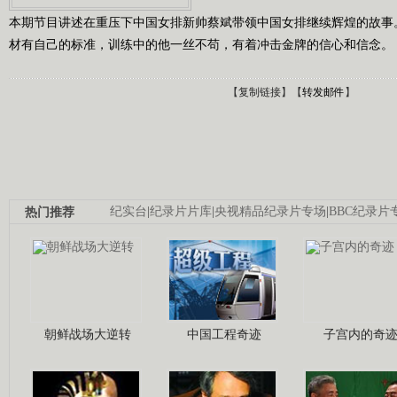
本期节目讲述在重压下中国女排新帅蔡斌带领中国女排继续辉煌的故事
材有自己的标准，训练中的他一丝不苟，有着冲击金牌的信心和信念。
【
复制链接
】【
转发邮件
】
热门推荐
纪实台
|
纪录片片库
|
央视精品纪录片专场
|
BBC纪录片
朝鲜战场大逆转
中国工程奇迹
子宫内的奇