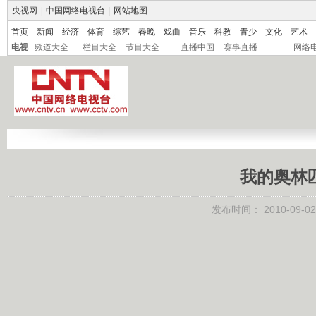
央视网
|
中国网络电视台
|
网站地图
首页
新闻
经济
体育
综艺
春晚
戏曲
音乐
科教
青少
文化
艺术
电视
频道大全
栏目大全
节目大全
直播中国
赛事直播
网络
我的奥林匹克
发布时间：
2010-09-02