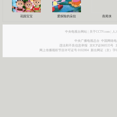
花园宝宝
爱探险的朵拉
燕尾侠
中央电视台网站
|
关于CCTV.com
|
人
中央广播电视总台 中国网络电
违法和不良信息举报
京ICP证060535号
网上传播视听节目许可证号 0102004
新出网证（京）字0