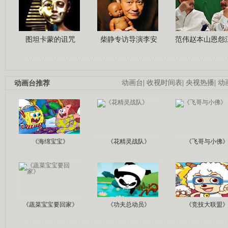
图坦卡蒙的诅咒
柴静专访导演李安
范伟赵本山恩怨
动画台推荐
动画台
|
收视时间表
|
央视热播
|
动
《海绵宝宝》
《花精灵战队》
《飞哥与小佛
《蔬菜宝宝要回家》
《功夫总动员》
《竞技大联盟