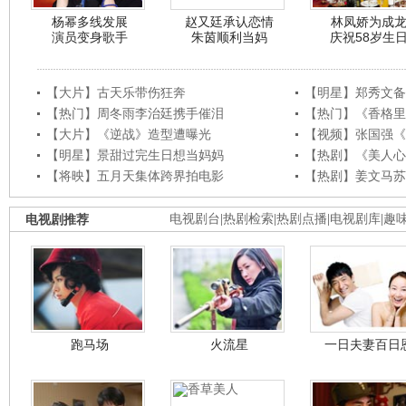
杨幂多线发展
赵又廷承认恋情
林凤娇为成
演员变身歌手
朱茵顺利当妈
庆祝58岁生
【大片】古天乐带伤狂奔
【明星】郑秀文备
【热门】周冬雨李治廷携手催泪
【热门】《香格里
【大片】《逆战》造型遭曝光
【视频】张国强《
【明星】景甜过完生日想当妈妈
【热剧】《美人心
【将映】五月天集体跨界拍电影
【热剧】姜文马苏
电视剧推荐
电视剧台
|
热剧检索
|
热剧点播
|
电视剧库
|
趣
跑马场
火流星
一日夫妻百日