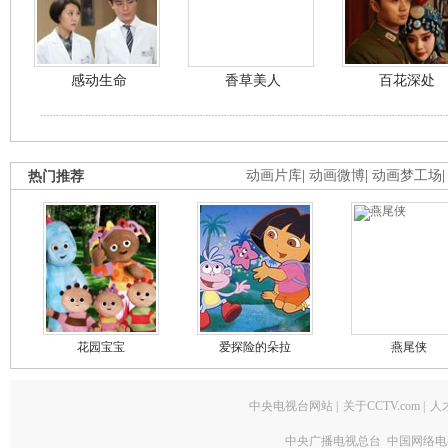
感动生命
香草美人
百花深处
热门推荐
动画片库
|
动画微博
|
动画梦工场
花园宝宝
爱探险的朵拉
燕尾侠
中央电视台网站
|
关于CCTV.com
|
人
中央广播电视总台 中国网络电