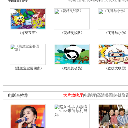
动画台推荐
《海绵宝宝》
《花精灵战队》
《飞哥与小佛
《蔬菜宝宝要回家》
《功夫总动员》
《竞技大联盟
电影台推荐
大片放映厅
|
电影库
|
高清美图
|
热辣资