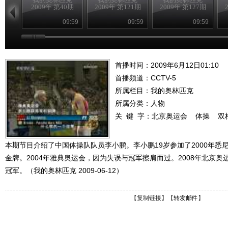
2009年 第40期
2009年 第121期
2009年 第127期
09:59
09:59
09:59
首播时间：2009年6月12日01:10
首播频道：
CCTV-5
所属栏目：
我的奥林匹克
所属分类：人物
关 键 字：
北京奥运会
体操
双
本期节目介绍了中国体操队队员李小鹏。李小鹏19岁参加了2000年悉
金牌。2004年雅典奥运会，因为失误与冠军擦肩而过。2008年北京
冠军。（我的奥林匹克 2009-06-12）
【
复制链接
】【
转发邮件
】