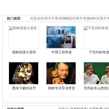
热门推荐
纪实台
|
纪录片片库
|
央视精品纪录片专场
|
BBC纪录片
朝鲜战场大逆转
中国工程奇迹
子宫内的奇
图坦卡蒙的诅咒
柴静专访导演李安
范伟赵本山恩怨
动画台
|
收视时间表
|
央视热播
|
动