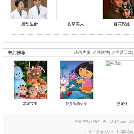
感动生命
香草美人
百花深处
热门推荐
动画片库
|
动画微博
|
动画梦工场
花园宝宝
爱探险的朵拉
燕尾侠
中央电视台网站
|
关于CCTV.com
|
人
中央广播电视总台 中国网络电