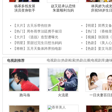
杨幂多线发展
赵又廷承认恋情
林凤娇为成
演员变身歌手
朱茵顺利当妈
庆祝58岁生
【大片】古天乐带伤狂奔
【明星】郑秀文备
【热门】周冬雨李治廷携手催泪
【热门】《香格里
【大片】《逆战》造型遭曝光
【视频】张国强《
【明星】景甜过完生日想当妈妈
【热剧】《美人心
【将映】五月天集体跨界拍电影
【热剧】姜文马苏
电视剧推荐
电视剧台
|
热剧检索
|
热剧点播
|
电视剧库
|
趣
跑马场
火流星
一日夫妻百日