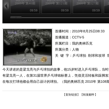
2009年 第40期
2009年 第121期
2009年 第127期
09:59
09:59
09:59
首播时间：2010年8月25日08:33
首播频道：
CCTV-5
所属栏目：
我的奥林匹克
所属分类：人物
关 键 字：
乒乓球拍
削球和攻球
今天讲述的是梁戈亮与乒乓球拍的故事，他15岁时进入乒乓球队，当时
有梁戈亮一人，在第31届世界乒乓球锦标赛上，凭借灵活转板和跺脚
在每次打球他都会用自己设计的球拍。（我的奥林匹克 2010年 第108
【
复制链接
】【
转发邮件
】