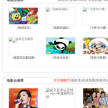
动画台推荐
《海绵宝宝》
《花精灵战队》
《飞哥与小佛
《蔬菜宝宝要回家》
《功夫总动员》
《竞技大联盟
电影台推荐
大片放映厅
|
电影库
|
高清美图
|
热辣资