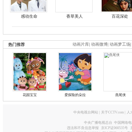
感动生命
香草美人
百花深处
热门推荐
动画片库
|
动画微博
|
动画梦工场
花园宝宝
爱探险的朵拉
燕尾侠
中央电视台网站
|
关于CCTV.com
|
人
中央广播电视总台 中国网络电
违法和不良信息举报
京ICP证060535号