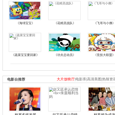
《海绵宝宝》
《花精灵战队》
《飞哥与小佛
《蔬菜宝宝要回家》
《功夫总动员》
《竞技大联盟
电影台推荐
大片放映厅
|
电影库
|
高清美图
|
热辣资
杨幂多线发展
赵又廷承认恋情
林凤娇为成