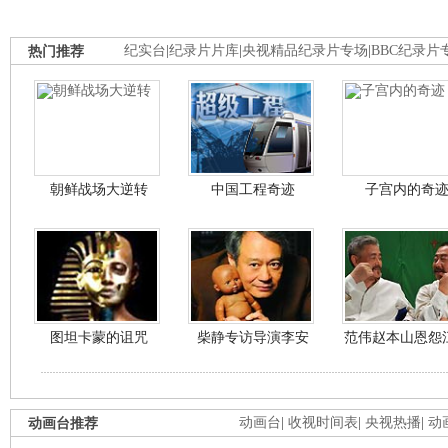
热门推荐
纪实台
|
纪录片片库
|
央视精品纪录片专场
|
BBC纪录片
朝鲜战场大逆转
中国工程奇迹
子宫内的奇
图坦卡蒙的诅咒
柴静专访导演李安
范伟赵本山恩怨
动画台推荐
动画台
|
收视时间表
|
央视热播
|
动