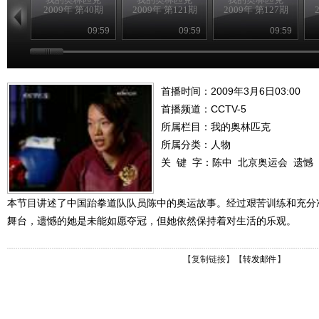
2009年 第40期
2009年 第121期
2009年 第127期
09:59
09:59
09:59
首播时间：2009年3月6日03:00
首播频道：
CCTV-5
所属栏目：
我的奥林匹克
所属分类：人物
关 键 字：
陈中
北京奥运会
遗憾
本节目讲述了中国跆拳道队队员陈中的奥运故事。经过艰苦训练和充分
舞台，遗憾的她是未能如愿夺冠，但她依然保持着对生活的乐观。
【
复制链接
】【
转发邮件
】