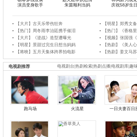
演员变身歌手
朱茵顺利当妈
庆祝58岁生
【大片】古天乐带伤狂奔
【明星】郑秀文备
【热门】周冬雨李治廷携手催泪
【热门】《香格里
【大片】《逆战》造型遭曝光
【视频】张国强《
【明星】景甜过完生日想当妈妈
【热剧】《美人心
【将映】五月天集体跨界拍电影
【热剧】姜文马苏
电视剧推荐
电视剧台
|
热剧检索
|
热剧点播
|
电视剧库
|
趣
跑马场
火流星
一日夫妻百日