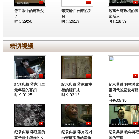
侍卫眼中的蒋氏父
宋美龄在台湾的岁
远离台湾政坛的蒋
子
月
家后人
时长:29:50
时长:29:19
时长:28:59
精切视频
纪录典藏 蒋家门里
纪录典藏 蒋家最幸
纪录典藏 解密蒋
最年轻的寡妇
福的媳妇儿
第四代的恋爱与婚
时长:01:25
时长:03:12
姻
时长:05:39
纪录典藏 蒋经国的
纪录典藏 蒋介石对
纪录典藏 晚年蒋
妻子是个怎样的女
白崇禧实施的暗杀
国的苦痛