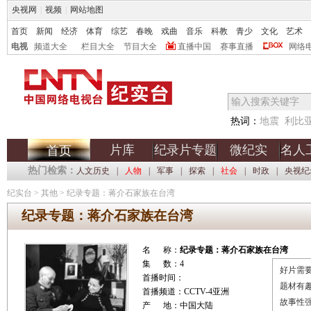
央视网
|
视频
|
网站地图
首页
新闻
经济
体育
综艺
春晚
戏曲
音乐
科教
青少
文化
艺术
电视
频道大全
栏目大全
节目大全
直播中国
赛事直播
网络
热词：
地震
利比
片库
纪录片专题
微纪实
名人
首页
热门检索：
人文历史
|
人物
|
军事
|
探索
|
社会
|
时政
|
央视纪
纪实台
>
其他
>
纪录专题：蒋介石家族在台湾
纪录专题：蒋介石家族在台湾
名 称：
纪录专题：蒋介石家族在台湾
集 数：4
好片需要
首播时间：
题材有
首播频道：CCTV-4亚洲
故事性
产 地：中国大陆