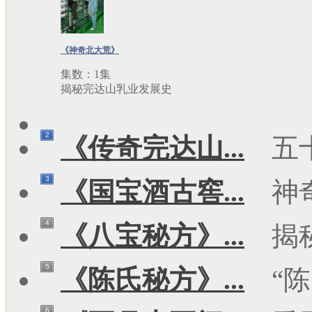
《神奇北大荒》
集数：1集
揭秘完达山乳业发展史
2
《传奇完达山...
五
3
《国宝酒古窖...
神
4
《八宝秘方》...
揭
5
《陈氏秘方》...
“陈
6