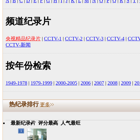
A
|
B
|
C
|
D
|
E
|
F
|
G
|
H
|
I
|
J
|
K
|
L
|
M
|
N
|
O
|
P
|
Q
|
R
|
S
|
T
|
频道纪录片
央视精品纪录片
|
CCTV-1
|
CCTV-2
|
CCTV-3
|
CCTV-4
|
CCTV
CCTV-新闻
按年份检索
1949-1978
|
1979-1999
|
2000-2005
|
2006
|
2007
|
2008
|
2009
|
20
热纪录排行
更多
最新纪录片
评分最高
人气最旺
1