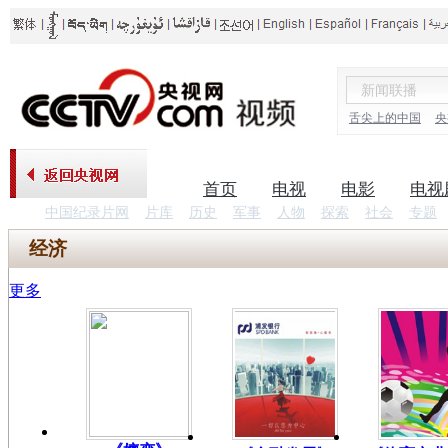
舌尖上的中国
央
首页
电视
电影
电视
中国纪录片网
片库
历史
军事
人物
探索
社会
专题
经济
更多