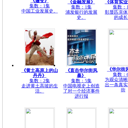
《嬗变》
《金融发展》
《体育实业
集数：1集
集数：1集
集数：
中国工业发展史。
浦发银行的发展
彰显匹克体
史。
的成长
《华尔街
《黄土高原上的山
《直击华尔街风
集数：
丹丹》
暴》
为观众清晰
集数：2集
集数：5集
出一条真实
走进黄土高坡的生
中国电视史上创造
街
活。
了对一个经济事件
进行报