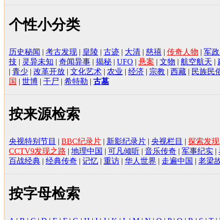
个性小分类
历史秘闻
|
考古发现
|
皇陵
|
古迹
|
大清
|
慈禧
|
传奇人物
|
军政
技
|
灵异未知
|
奇闻异事
|
揭秘
|
UFO
|
悬案
|
文物
|
航空航天
|
|
青少
|
改革开放
|
文化艺术
|
农业
|
经济
|
宗教
|
西藏
|
民族民
国
|
世博
|
干尸
|
希特勒
|
古墓
按来源检索
央视特别节目
|
BBC纪录片
|
新影纪录片
|
央视栏目
|
探索发现
CCTV9发现之路
|
地理中国
|
可凡倾听
|
音乐传奇
|
军事纪实
|
百战经典
|
经典传奇
|
记忆
|
重访
|
华人世界
|
走遍中国
|
老梁
按字母检索