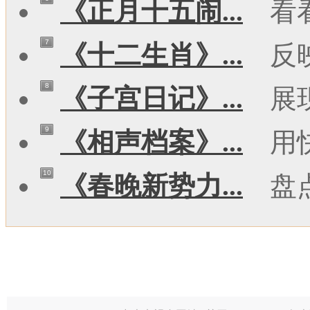
《正月十五闹...
看
7
《十二生肖》...
反
8
《子宫日记》...
展
9
《相声档案》...
用
10
《春晚新势力...
盘