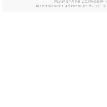
违法和不良信息举报
京ICP证060535号
网上传播视听节目许可证号 0102004
新出网证（京）字0