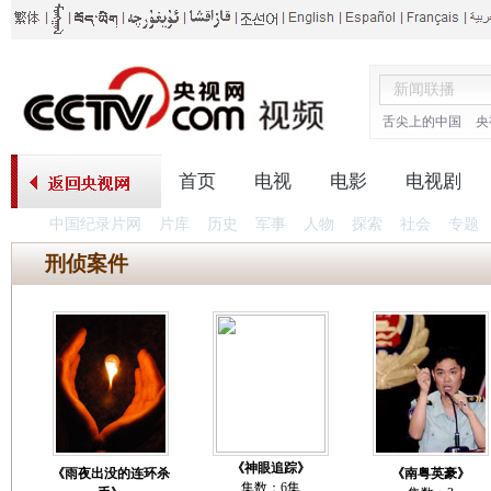
舌尖上的中国
央
首页
电视
电影
电视剧
中国纪录片网
片库
历史
军事
人物
探索
社会
专题
刑侦案件
《神眼追踪》
《雨夜出没的连环杀
《南粤英豪》
集数：6集