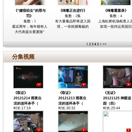
《“嫖宿幼女”的罪与
《缉毒正在进行》
《缉毒重案录》
罚》
集数：2集
集数：4
集数：1
有大量毒品即将进入国
上海虹桥机场检查人
最近两年，每年都有人
境，一张抓捕毒贩的
发现一批待运美国旧
大代表提出要废除“
1
2
3
4
5
>
>>
分集视频
《取证》
《取证》
《见证》
20121214 雨夜出
20121213 雨夜出
20121125 神眼追
没的连环杀手（
没的连环杀手（
踪（四）
时长:17:19
时长:30:32
时长:25:44