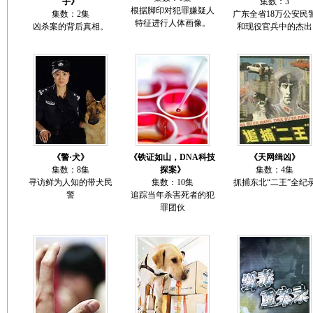
手》
集数：3
根据脚印对犯罪嫌疑人
集数：2集
广东全省18万公安民
特征进行人体画像。
凶杀案的背后真相。
和现役官兵中的杰出
《警·犬》
《铁证如山，DNA科技
《天网缉凶》
集数：8集
探案》
集数：4集
寻访鲜为人知的带犬民
集数：10集
抓捕东北“二王”全纪
警
追踪当年杀害死者的犯
罪团伙