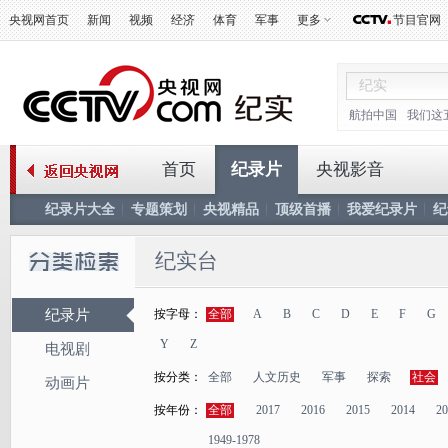
央视网首页
新闻
视频
经济
体育
军事
更多
节目官网
航拍中国
我们这
首页
纪录片
央视影音
纪录片大全
专题策划
央视精品
顶级首播
我爱纪录片
纪
纪实台
纪录片
按字母：
全部
A
B
C
D
E
F
G
Y
Z
电视剧
按分类：
全部
人文历史
军事
探索
社会
动画片
按年份：
全部
2017
2016
2015
2014
20
1949-1978