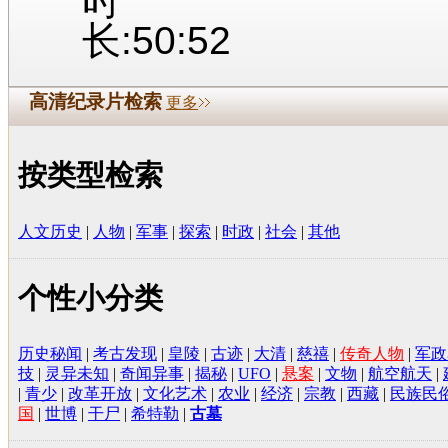
时
长:50:52
高清纪录片检索
更多
按类型检索
人文历史
|
人物
|
军事
|
探索
|
时政
|
社会
|
其他
个性小分类
历史秘闻
|
考古发现
|
皇陵
|
古迹
|
大清
|
慈禧
|
传奇人物
|
军政
技
|
灵异未知
|
奇闻异事
|
揭秘
|
UFO
|
悬案
|
文物
|
航空航天
|
|
青少
|
改革开放
|
文化艺术
|
农业
|
经济
|
宗教
|
西藏
|
民族民
国
|
世博
|
干尸
|
希特勒
|
古墓