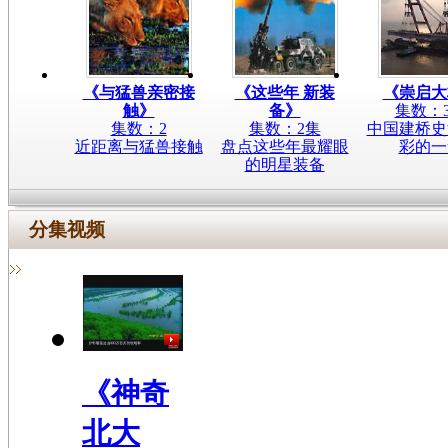
《与猛兽亲密接
《这些年 新装
《崇启大
触》
备》
集数：
集数：2
集数：2集
中国建桥史
近距离与猛兽接触
盘点这些年最耀眼
彩的一
的明星装备
分集视频
《神奇
北大