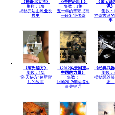
《神奇北大荒》
《传奇完达山》
《国宝酒
集数：1集
集数：1集
泥》
揭秘完达山乳业发
五十年的坚守书写
集数：
展史
一段乳业传奇
神奇古酒的
事
《陈氏秘方》
《2012风云回望--
《经典武器
集数：1集
中国的力量》
集数：
“陈氏秘方”创新背
集数：
揭秘武器装
后的故事
回顾2012年网络军
密。
事关键词