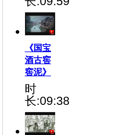
长:09:59
《国宝
酒古窖
窖泥》
时
长:09:38