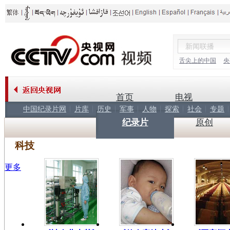
舌尖上的中国
央
首页
电视
中国纪录片网
片库
历史
军事
人物
探索
社会
专题
纪录片
原创
科技
更多