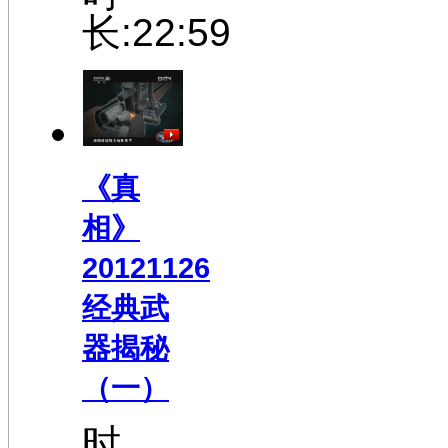
长:22:59
《真
相》
20121126
经典武
器揭秘
（一）
时