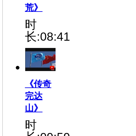
荒》
时
长:08:41
《传奇
完达
山》
时