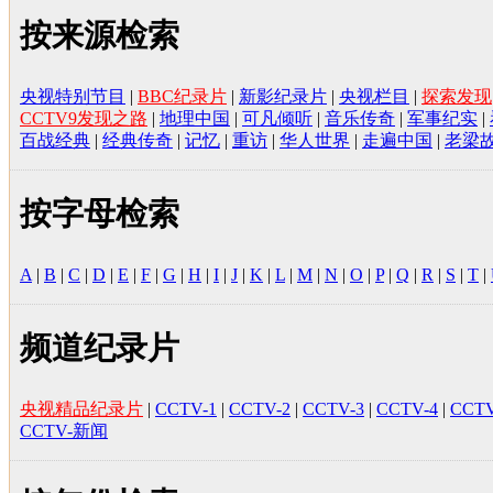
按来源检索
央视特别节目
|
BBC纪录片
|
新影纪录片
|
央视栏目
|
探索发现
CCTV9发现之路
|
地理中国
|
可凡倾听
|
音乐传奇
|
军事纪实
|
百战经典
|
经典传奇
|
记忆
|
重访
|
华人世界
|
走遍中国
|
老梁
按字母检索
A
|
B
|
C
|
D
|
E
|
F
|
G
|
H
|
I
|
J
|
K
|
L
|
M
|
N
|
O
|
P
|
Q
|
R
|
S
|
T
|
频道纪录片
央视精品纪录片
|
CCTV-1
|
CCTV-2
|
CCTV-3
|
CCTV-4
|
CCTV
CCTV-新闻