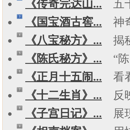
《传奇完达山...
五
3
《国宝酒古窖...
神
4
《八宝秘方》...
揭
5
《陈氏秘方》...
“陈
6
《正月十五闹...
看
7
《十二生肖》...
反
8
《子宫日记》...
展
9