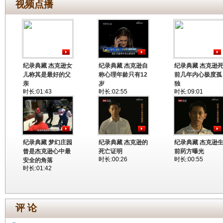
视频点播
纪录典藏 杰克逊女
纪录典藏 杰克逊自
纪录典藏 杰克逊
儿称其是最好的父
称心理年龄只有12
前几年内心极度孤
亲
岁
独
时长:01:43
时长:02:55
时长:09:01
纪录典藏 梦幻庄园
纪录典藏 杰克逊的
纪录典藏 杰克逊
曾是杰克逊心中最
死亡证明
前药方曝光
时长:00:26
时长:00:55
安全的角落
时长:01:42
评 论