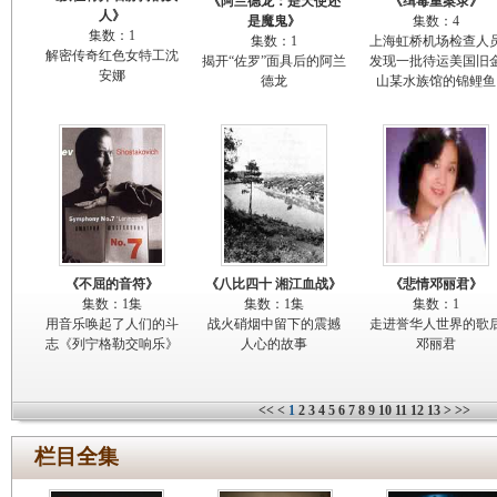
《阿兰德龙：是天使还
《缉毒重案录》
人》
是魔鬼》
集数：4
集数：1
集数：1
上海虹桥机场检查人
解密传奇红色女特工沈
揭开“佐罗”面具后的阿兰
发现一批待运美国旧
安娜
德龙
山某水族馆的锦鲤鱼
《不屈的音符》
《八比四十 湘江血战》
《悲情邓丽君》
集数：1集
集数：1集
集数：1
用音乐唤起了人们的斗
战火硝烟中留下的震撼
走进誉华人世界的歌
志《列宁格勒交响乐》
人心的故事
邓丽君
<<
<
1
2
3
4
5
6
7
8
9
10
11
12
13
>
>>
栏目全集