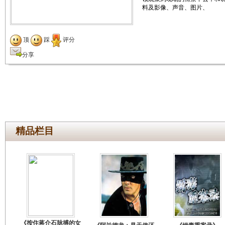
料及影像、声音、图片、
顶
踩
评分
分享
精品栏目
《按住蒋介石脉搏的女