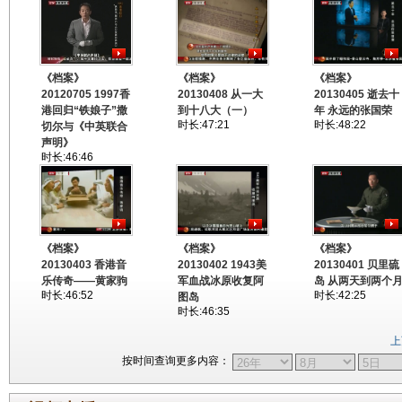
《档案》
《档案》
《档案》
20120705 1997香
20130408 从一大
20130405 逝去十
港回归“铁娘子”撒
到十八大（一）
年 永远的张国荣
时长:47:21
时长:48:22
切尔与《中英联合
声明》
时长:46:46
《档案》
《档案》
《档案》
20130403 香港音
20130402 1943美
20130401 贝里硫
乐传奇——黄家驹
军血战冰原收复阿
岛 从两天到两个
时长:46:52
时长:42:25
图岛
时长:46:35
上
按时间查询更多内容：