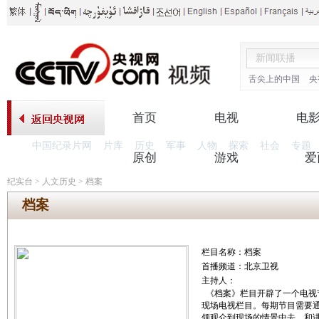
舌尖上的中国
央
首页
电视
电
中国纪录片网
片库
历史
军事
人物
探索
社会
专题
原创
游戏
爱
纪实台
>
人文历史
>
档案
档案
栏目名称：档案
首播频道：北京卫视
主持人：
《档案》栏目开辟了一个电视
现场电视栏目。每期节目需要通
领观众到现场的情景中去，和