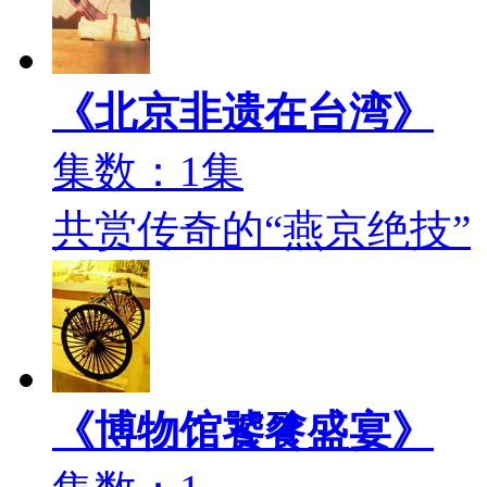
《北京非遗在台湾》
集数：1集
共赏传奇的“燕京绝技”
《博物馆饕餮盛宴》