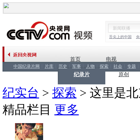
舌尖上的中国
央
首页
电视
中国纪录片网
片库
历史
军事
人物
探索
社会
专题
纪录片
原创
纪实台
>
探索
>
这里是北
精品栏目
更多