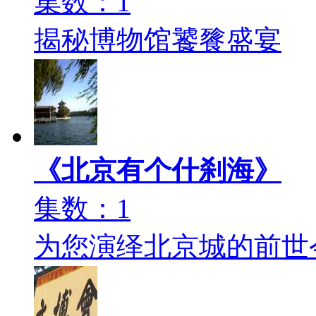
集数：1
揭秘博物馆饕餮盛宴
《北京有个什刹海》
集数：1
为您演绎北京城的前世