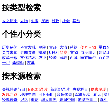
按类型检索
人文历史
|
人物
|
军事
|
探索
|
时政
|
社会
|
其他
个性小分类
历史秘闻
|
考古发现
|
皇陵
|
古迹
|
大清
|
慈禧
|
传奇人物
|
军政
灵异未知
|
奇闻异事
|
揭秘
|
UFO
|
悬案
|
文物
|
航空航天
|
建筑
改革开放
|
文化艺术
|
农业
|
经济
|
宗教
|
西藏
|
民族民俗
|
百姓
干尸
|
希特勒
|
古墓
按来源检索
央视特别节目
|
BBC纪录片
|
新影纪录片
|
央视栏目
|
探索发现
|
发现之路
|
地理中国
|
可凡倾听
|
音乐传奇
|
军事纪实
|
看见
|
深
经典传奇
|
记忆
|
重访
|
华人世界
|
走遍中国
|
老梁故事汇
|
真相