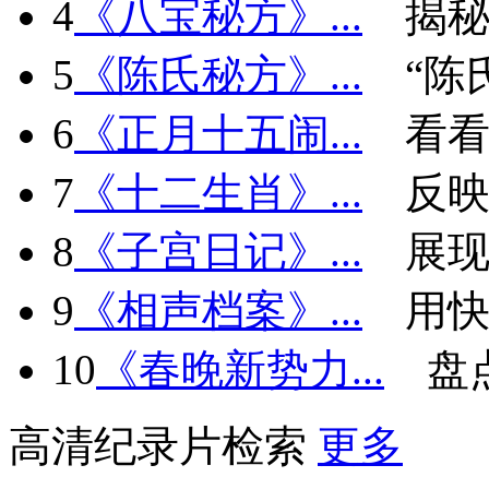
4
《八宝秘方》...
揭秘
5
《陈氏秘方》...
“陈
6
《正月十五闹...
看看
7
《十二生肖》...
反
8
《子宫日记》...
展现
9
《相声档案》...
用快
10
《春晚新势力...
盘
高清纪录片检索
更多