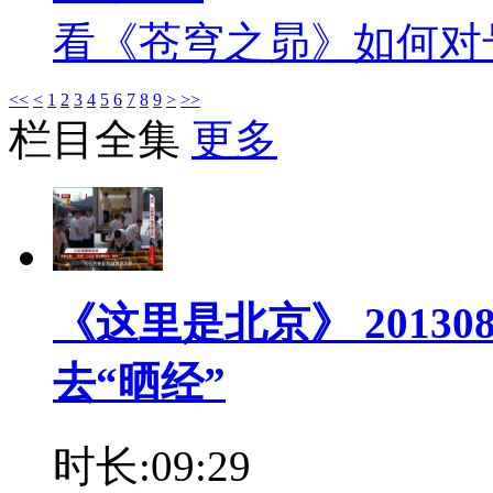
看《苍穹之昴》如何对
<<
<
1
2
3
4
5
6
7
8
9
>
>>
栏目全集
更多
《这里是北京》 20130
去“晒经”
时长:09:29