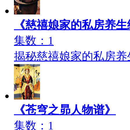
《慈禧娘家的私房养生
集数：1
揭秘慈禧娘家的私房养
《苍穹之昴人物谱》
集数：1