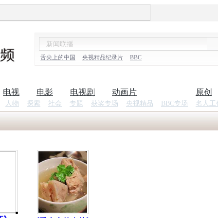
舌尖上的中国
央视精品纪录片
BBC
电视
电影
电视剧
动画片
纪录片
原创
人物
探索
社会
专题
获奖专场
央视精品
BBC专场
名人工