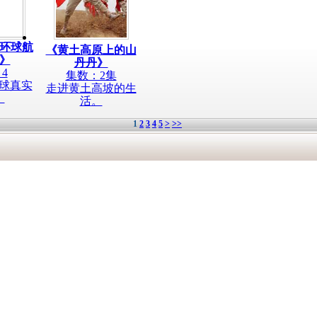
舰环球航
《黄土高原上的山
》
丹丹》
4
集数：2集
环球真实
走进黄土高坡的生
。
活。
1
2
3
4
5
>
>>