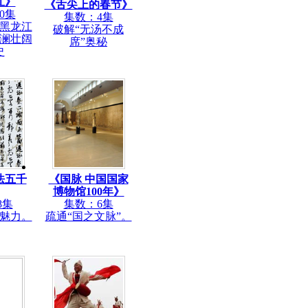
江》
《舌尖上的春节》
0集
集数：4集
黑龙江
破解“无汤不成
澜壮阔
席”奥秘
史
法五千
《国脉 中国国家
博物馆100年》
8集
集数：6集
魅力。
疏通“国之文脉”。