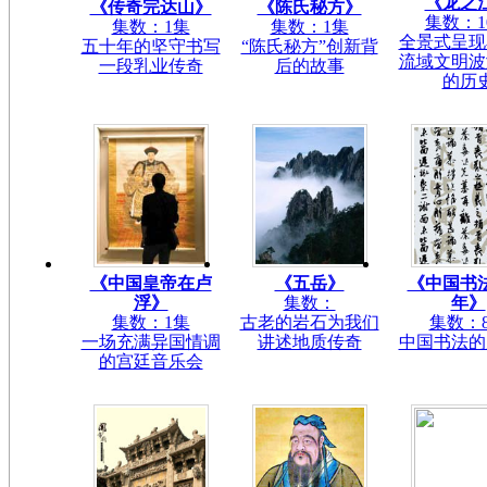
《龙之
《传奇完达山》
《陈氏秘方》
集数：1
集数：1集
集数：1集
全景式呈现
五十年的坚守书写
“陈氏秘方”创新背
流域文明波
一段乳业传奇
后的故事
的历
《中国皇帝在卢
《五岳》
《中国书
浮》
集数：
年》
集数：1集
古老的岩石为我们
集数：
一场充满异国情调
讲述地质传奇
中国书法的
的宫廷音乐会