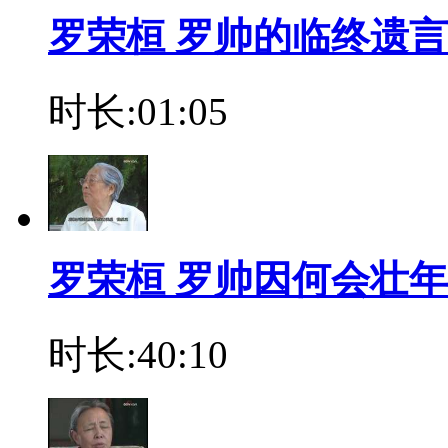
罗荣桓 罗帅的临终遗言
时长:01:05
罗荣桓 罗帅因何会壮
时长:40:10