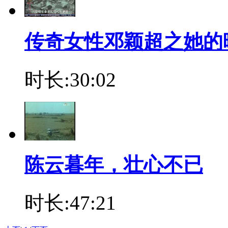
传奇女性邓颖超之她的
时长:30:02
陈云暮年，壮心不已
时长:47:21