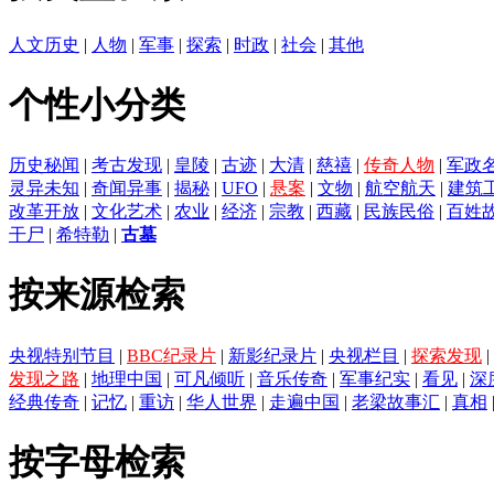
人文历史
|
人物
|
军事
|
探索
|
时政
|
社会
|
其他
个性小分类
历史秘闻
|
考古发现
|
皇陵
|
古迹
|
大清
|
慈禧
|
传奇人物
|
军政
灵异未知
|
奇闻异事
|
揭秘
|
UFO
|
悬案
|
文物
|
航空航天
|
建筑
改革开放
|
文化艺术
|
农业
|
经济
|
宗教
|
西藏
|
民族民俗
|
百姓
干尸
|
希特勒
|
古墓
按来源检索
央视特别节目
|
BBC纪录片
|
新影纪录片
|
央视栏目
|
探索发现
|
发现之路
|
地理中国
|
可凡倾听
|
音乐传奇
|
军事纪实
|
看见
|
深
经典传奇
|
记忆
|
重访
|
华人世界
|
走遍中国
|
老梁故事汇
|
真相
按字母检索