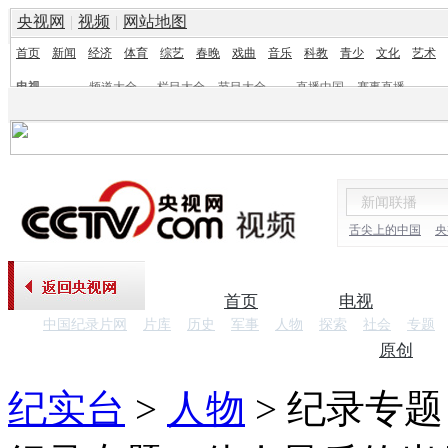
央视网
|
视频
|
网站地图
首页
新闻
经济
体育
综艺
春晚
戏曲
音乐
科教
青少
文化
艺术
电视
频道大全
栏目大全
节目大全
直播中国
赛事直播
频道
栏目
舌尖上的中国
央
首页
电视
中国纪录片网
片库
历史
军事
人物
探索
社会
专题
纪录片
原创
纪实台
>
人物
>
纪录专题