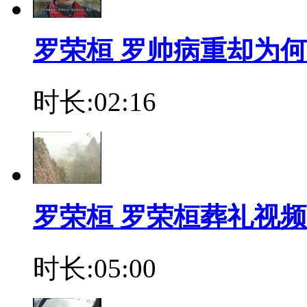
罗荣桓 罗帅病重却为
时长:02:16
罗荣桓 罗荣桓葬礼视
时长:05:00