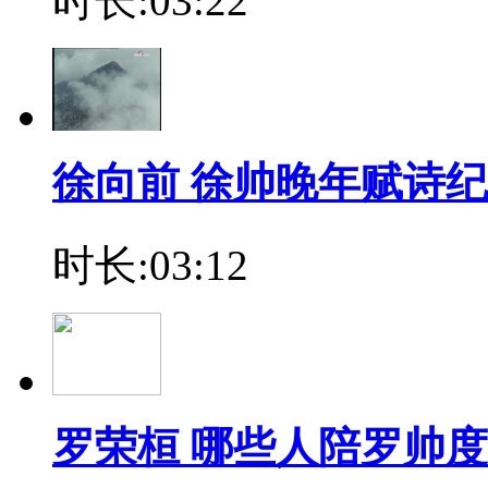
时长:03:22
徐向前 徐帅晚年赋诗
时长:03:12
罗荣桓 哪些人陪罗帅