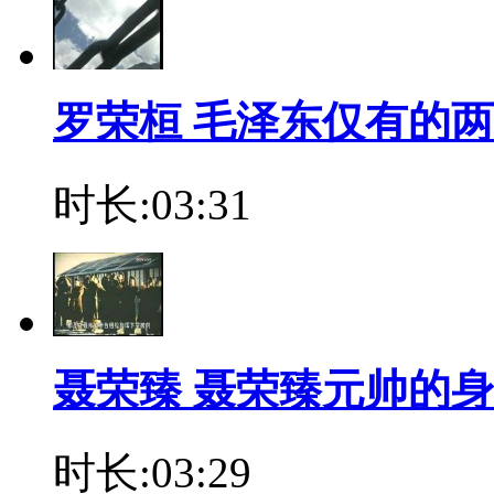
罗荣桓 毛泽东仅有的
时长:03:31
聂荣臻 聂荣臻元帅的
时长:03:29