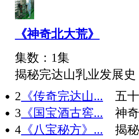
《神奇北大荒》
集数：1集
揭秘完达山乳业发展史
2
《传奇完达山...
五十
3
《国宝酒古窖...
神
4
《八宝秘方》...
揭秘