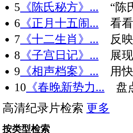
5
《陈氏秘方》...
“陈
6
《正月十五闹...
看看
7
《十二生肖》...
反
8
《子宫日记》...
展现
9
《相声档案》...
用快
10
《春晚新势力...
盘
高清纪录片检索
更多
按类型检索