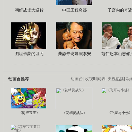
朝鲜战场大逆转
中国工程奇迹
子宫内的奇
图坦卡蒙的诅咒
柴静专访导演李安
范伟赵本山恩怨
动画台推荐
动画台
|
收视时间表
|
央视热播
|
动
《海绵宝宝》
《花精灵战队》
《飞哥与小佛