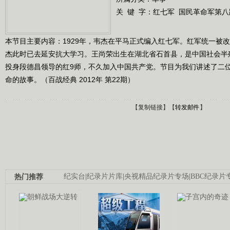
关 键 字：
红七军
国民革命军第八
本节目主要内容：1929年，韦杰在平马正式编入红七军。红军统一被
杰此时已去延安抗大学习。王尚荣出生在湖北省石首县，是中国社会半
投身段德昌领导的红9师，不久加入中国共产党。节目为我们讲述了二
命的故事。（百战经典 2012年 第22期）
【
复制链接
】【
转发邮件
】
热门推荐
纪实台
|
纪录片片库
|
央视精品纪录片专场
|
BBC纪录片