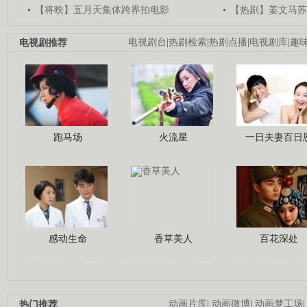
【将映】五月天集体跨界拍电影
【热剧】姜文马苏
电视剧推荐
电视剧台
|
热剧检索
|
热剧点播
|
电视剧库
|
趣
跑马场
火流星
一日夫妻百日
感动生命
香草美人
百花深处
热门推荐
动画片库
|
动画微博
|
动画梦工场