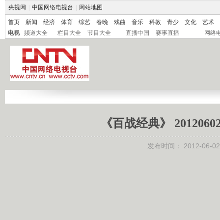
央视网
|
中国网络电视台
|
网站地图
首页
新闻
经济
体育
综艺
春晚
戏曲
音乐
科教
青少
文化
艺术
电视
频道大全
栏目大全
节目大全
直播中国
赛事直播
网络
《百战经典》 20120
发布时间：
2012-06-02