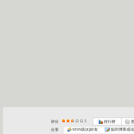
5
评分
排行榜
意
MSN或QQ好友
贴到博客或
分享