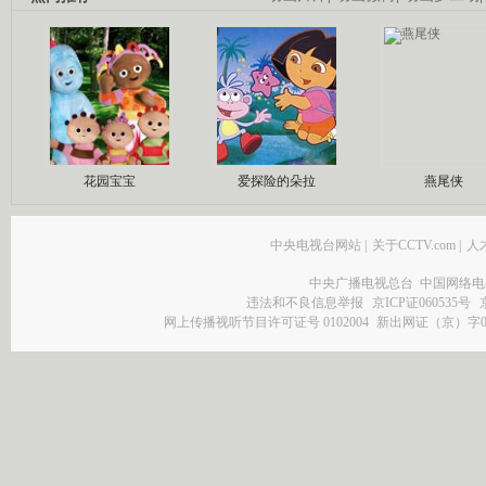
花园宝宝
爱探险的朵拉
燕尾侠
中央电视台网站
|
关于CCTV.com
|
人
中央广播电视总台 中国网络电
违法和不良信息举报
京ICP证060535号
网上传播视听节目许可证号 0102004
新出网证（京）字0