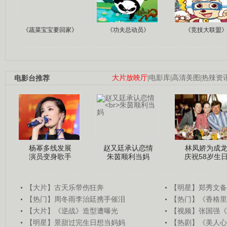
《蔬菜宝宝要回家》
《功夫总动员》
《竞技大联盟
电影台推荐
大片放映厅
|
电影库
|
高清美图
|
热辣资
杨幂多线发展
赵又廷承认恋情
林凤娇为成
演员变身歌手
朱茵顺利当妈
庆祝58岁生
【大片】古天乐带伤狂奔
【明星】郑秀文备
【热门】周冬雨李治廷携手催泪
【热门】《香格里
【大片】《逆战》造型遭曝光
【视频】张国强《
【明星】景甜过完生日想当妈妈
【热剧】《美人心