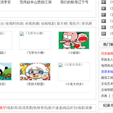
导演李安
范伟赵本山恩怨江湖
我们的航母辽宁号
《
5
《
6
《
7
《
8
画台
|
收视时间表
|
央视热播
|
动画电影
|
新片榜
|
预告片
|
资讯榜
《
9
《
10
热门
战队》
《飞哥与小佛》
《小破孩》
历史秘
军政名
地理风
灵异未
建筑工
文化艺
动员》
《竞技大联盟》
《小龙大功夫》
文体明
庆典
纪录
映厅
|
电影库
|
高清美图
|
热辣资讯
|
新片速递
|
精品栏目
|
电影滚播