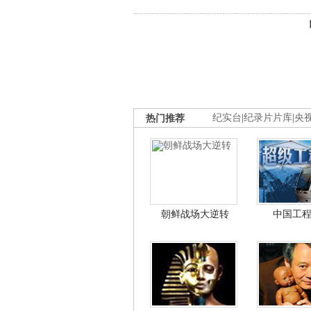
热门推荐
纪实台
|
纪录片片库
|
央
朝鲜战场大逆转
中国工