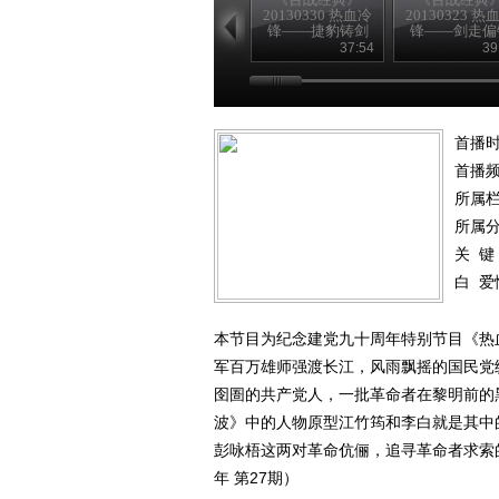
20130330 热血冷
20130323 热
锋——捷豹铸剑
锋——剑走偏
37:54
39
首播时
首播
所属
所属
关 键
白
爱
本节目为纪念建党九十周年特别节目《热血
军百万雄师强渡长江，风雨飘摇的国民党
囹圄的共产党人，一批革命者在黎明前的
波》中的人物原型江竹筠和李白就是其中
彭咏梧这两对革命伉俪，追寻革命者求索的
年 第27期）