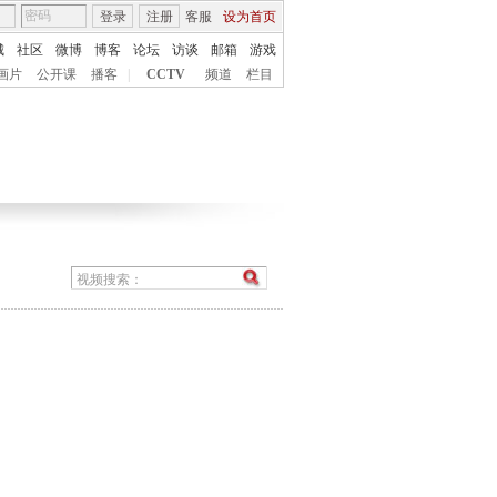
登录
注册
客服
设为首页
城
社区
微博
博客
论坛
访谈
邮箱
游戏
画片
公开课
播客
|
CCTV
频道
栏目