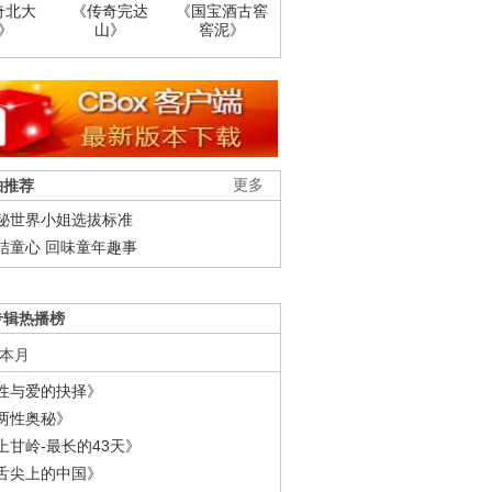
奇北大
《传奇完达
《国宝酒古窖
》
山》
窖泥》
柚推荐
更多
秘世界小姐选拔标准
结童心 回味童年趣事
专辑热播榜
本月
性与爱的抉择》
两性奥秘》
上甘岭-最长的43天》
舌尖上的中国》