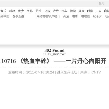
音乐
科教
青少
文化
艺术
公益
产经
汽车
旅游
健康
时尚
三农
商
直播中国
赛事直播
网络电视客户端
|
高清
电影
电视剧
纪录片
动
302 Found
CCTV_WebServer
110716 《热血丰碑》 ——一片丹心向阳开
发布时间：
2011-07-16 18:24 |
进入复兴论坛
| 来源：
CNTV