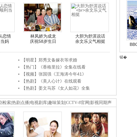
认恋情
林凤娇为成龙
大胆为舒淇说话
利当妈
庆祝58岁生日
余文乐义气相挺
B
锘�
【明星】郑秀文备嫁衣等求婚
【热门】《香格里拉》全集在线看
【视频】张国强《王海涛今年41》
【热剧】《美人心计》在线观看
【热剧】姜文马苏《女人如花》全集
剧检索
|
热剧点播
|
电视剧库
|
趣味策划
|
CCTV-8官网
|
影视同期声