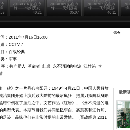
血冷
20130316 热血冷
20130309 热血冷
20130302 热血冷
20
锋
锋——钝剑无功
锋——天剑霹雳
锋——飞剑救赎
锋
:59
40:21
35:07
40:11
锘�
间：2011年7月16日16:00
频道：
CCTV-7
栏目：
百战经典
分类：军事
 字：
共产党人
革命者
红岩
永不消逝的电波
江竹筠
李
情
丰碑》之一片丹心向阳开：1949年4月21日，中国人民解放
最新
统治集团开始上演兵败大陆前的最后疯狂，把屠刀挥向我身陷
黑暗中倒在了血泊之中。文艺作品《红岩》、《永不消逝的电
的典型代表。本期节目我们共同追忆李白、裘慧英和江竹筠、
足迹，品味他们在非常时期的非常爱情。（百战经典 2011