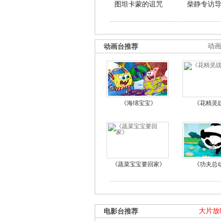
图坦卡蒙的诅咒
柴静专访
动画台推荐
动
《海绵宝宝》
《花精灵
《蔬菜宝宝要回家》
《功夫总
电影台推荐
大片放