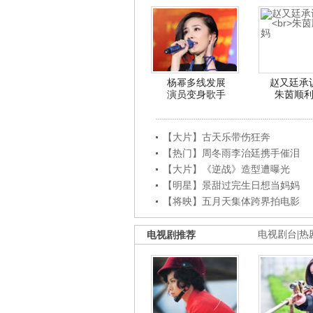
杨幂多线发展
赵又廷承
演员变身歌手
朱茵顺
【大片】古天乐带伤狂奔
【热门】周冬雨李治廷携手催泪
【大片】《逆战》造型遭曝光
【明星】景甜过完生日想当妈妈
【将映】五月天集体跨界拍电影
电视剧推荐
电视剧台
|
热