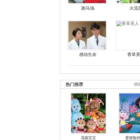
跑马场
火流
感动生命
香草
热门推荐
动
花园宝宝
爱探险