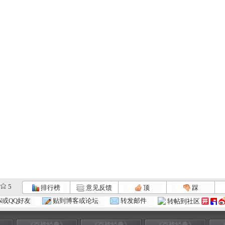
5
排行榜
意见反馈
顶
踩
N或QQ好友
贴到博客或论坛
转发邮件
转帖到社区
》
《百战经典》
《百战经典》
《百战经典》