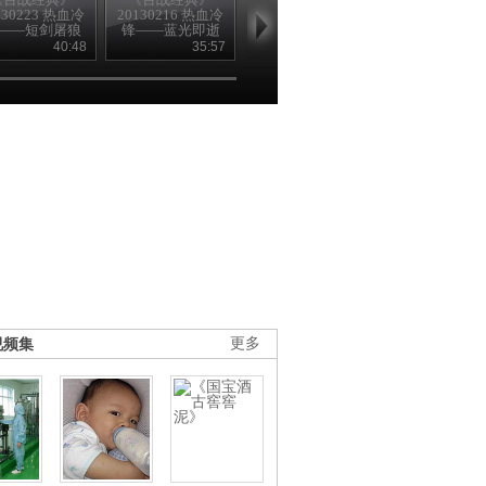
130223 热血冷
20130216 热血冷
20130209 冷锋
20130202 热
——短剑屠狼
锋——蓝光即逝
锋——绝地斩
40:48
35:57
41:46
40
视频集
更多