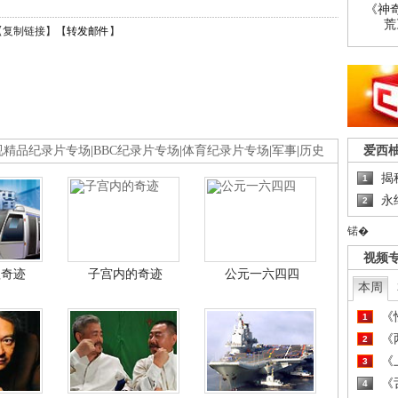
《神
荒
【
复制链接
】【
转发邮件
】
爱西
视精品纪录片专场
|
BBC纪录片专场
|
体育纪录片专场
|
军事
|
历史
揭
1
永
2
锘�
视频
程奇迹
子宫内的奇迹
公元一六四四
本周
《
1
《
2
《
3
《
4