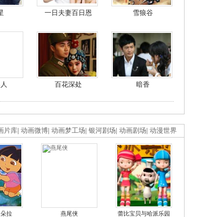
星
一日夫妻百日恩
雪狼谷
美人
百花深处
暗香
画片库
|
动画微博
|
动画梦工场
|
银河剧场
|
动画剧场
|
动漫世界
的朵拉
燕尾侠
蕾比宝贝与哈派乐园