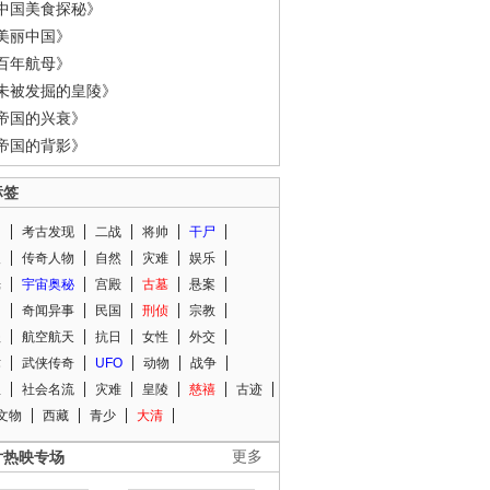
中国美食探秘》
美丽中国》
百年航母》
未被发掘的皇陵》
帝国的兴衰》
帝国的背影》
标签
闻
考古发现
二战
将帅
干尸
人
传奇人物
自然
灾难
娱乐
光
宇宙奥秘
宫殿
古墓
悬案
知
奇闻异事
民国
刑侦
宗教
程
航空航天
抗日
女性
外交
术
武侠传奇
UFO
动物
战争
星
社会名流
灾难
皇陵
慈禧
古迹
文物
西藏
青少
大清
片热映专场
更多