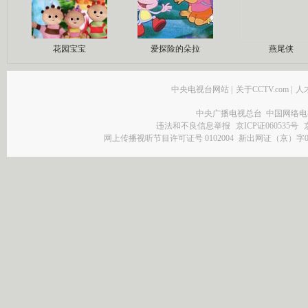
花园宝宝
爱探险的朵拉
燕尾侠
中央电视台网站
|
关于CCTV.com
|
人
中央广播电视总台 中国网络电
违法和不良信息举报
京ICP证060535号
网上传播视听节目许可证号 0102004
新出网证（京）字0