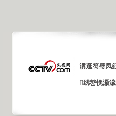
瀵逛笉璧凤
绋嶅悗灏