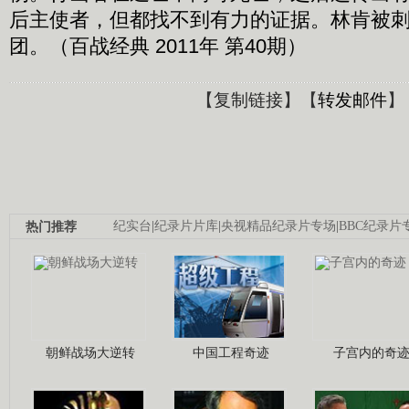
后主使者，但都找不到有力的证据。林肯被
团。（百战经典 2011年 第40期）
【
复制链接
】【
转发邮件
】
热门推荐
纪实台
|
纪录片片库
|
央视精品纪录片专场
|
BBC纪录片
朝鲜战场大逆转
中国工程奇迹
子宫内的奇