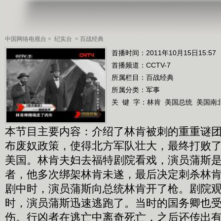
中国网络电视台
>
纪实台
>
百战经典
首播时间：2011年10月15日15:57
首播频道：
CCTV-7
所属栏目：
百战经典
所属分类：军事
关 键 字：
林肯
美国总统
美国南
本节目主要内容：介绍了林肯被刺的重重谜
布废奴政策，使得北方军队壮大，最终打败
美国。林肯夫妇去福特剧院看戏，演员蒲斯
者，他多次绑架林肯未遂，最后决定刺杀林
剧中时，演员蒲斯向总统林肯开了枪。剧院
时，演员蒲斯迅速逃跑了。当时的国务卿也
伤。行凶者在逃亡中离奇死亡，之后还传出