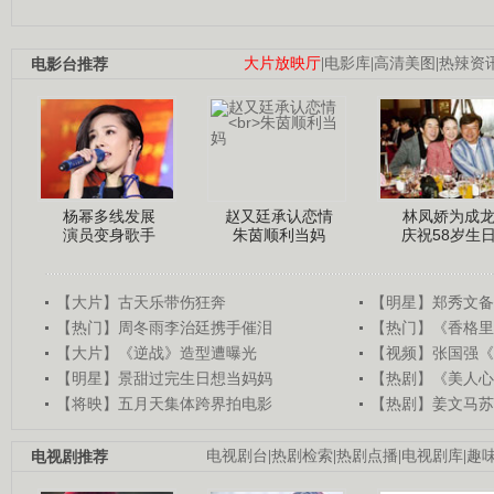
电影台推荐
大片放映厅
|
电影库
|
高清美图
|
热辣资
杨幂多线发展
赵又廷承认恋情
林凤娇为成
演员变身歌手
朱茵顺利当妈
庆祝58岁生
【大片】古天乐带伤狂奔
【明星】郑秀文备
【热门】周冬雨李治廷携手催泪
【热门】《香格里
【大片】《逆战》造型遭曝光
【视频】张国强《
【明星】景甜过完生日想当妈妈
【热剧】《美人心
【将映】五月天集体跨界拍电影
【热剧】姜文马苏
电视剧推荐
电视剧台
|
热剧检索
|
热剧点播
|
电视剧库
|
趣