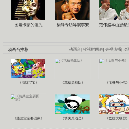
图坦卡蒙的诅咒
柴静专访导演李安
范伟赵本山恩怨
动画台推荐
动画台
|
收视时间表
|
央视热播
|
动
《海绵宝宝》
《花精灵战队》
《飞哥与小佛
《蔬菜宝宝要回家》
《功夫总动员》
《竞技大联盟