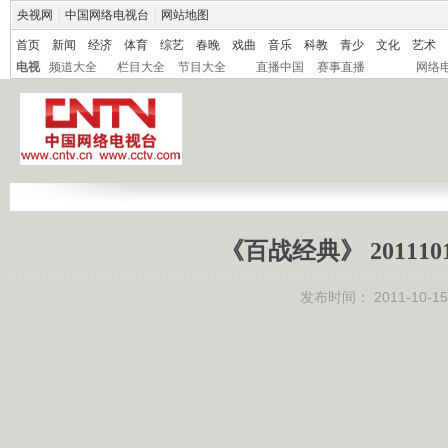
央视网
|
中国网络电视台
|
网站地图
首页
新闻
经济
体育
综艺
春晚
戏曲
音乐
科教
青少
文化
艺术
电视
频道大全
栏目大全
节目大全
直播中国
赛事直播
网络
《百战经典》 2011
发布时间：
2011-10-15