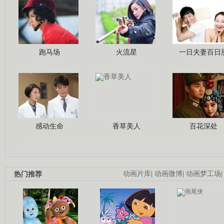
跑马场
火流星
一日夫妻百日
感动生命
香草美人
百花深处
热门推荐
动画片库
|
动画微博
|
动画梦工场