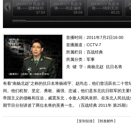
20130330 热血冷
20130323 热血冷
20130316 热血冷
2
锋——捷豹铸剑
锋——剑走偏锋
锋——钝剑无功
37:54
39:59
40:21
首播时间：2011年7月2日16:00
首播频道：
CCTV-7
所属栏目：
百战经典
所属分类：军事
关 键 字：
南杨北赵
抗日名将
有着“南杨北赵”之称的抗日名将杨靖宇、赵尚志，他们曾活跃在二十世
间。他们机智、坚定、勇敢、顽强、忠诚，他们是东北抗日联军的主要
帝国主义的侵略和压迫，威震东北，令敌人闻风丧胆。在东北人民抗战
期节目分别讲述了两位名将的英勇一生。（百战经典 2011年 第25期）
【
复制链接
】【
转发邮件
】