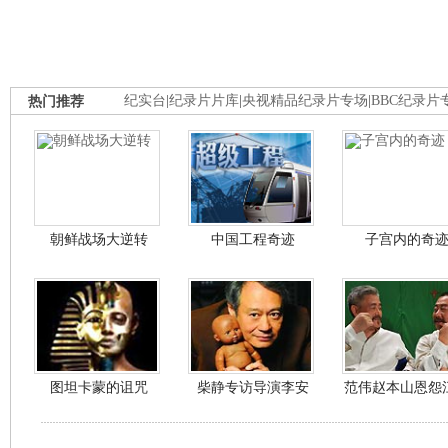
热门推荐
纪实台
|
纪录片片库
|
央视精品纪录片专场
|
BBC纪录片
朝鲜战场大逆转
中国工程奇迹
子宫内的奇
图坦卡蒙的诅咒
柴静专访导演李安
范伟赵本山恩怨