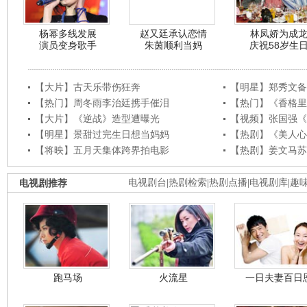
杨幂多线发展
赵又廷承认恋情
林凤娇为成
演员变身歌手
朱茵顺利当妈
庆祝58岁生
【大片】古天乐带伤狂奔
【明星】郑秀文备
【热门】周冬雨李治廷携手催泪
【热门】《香格里
【大片】《逆战》造型遭曝光
【视频】张国强《
【明星】景甜过完生日想当妈妈
【热剧】《美人心
【将映】五月天集体跨界拍电影
【热剧】姜文马苏
电视剧推荐
电视剧台
|
热剧检索
|
热剧点播
|
电视剧库
|
趣
跑马场
火流星
一日夫妻百日