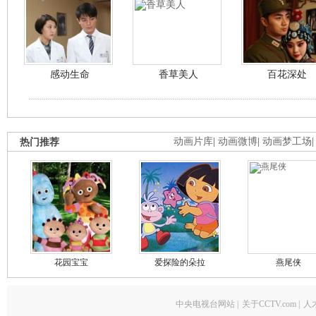
感动生命
香草美人
百花深处
热门推荐
动画片库
|
动画微博
|
动画梦工场
花园宝宝
爱探险的朵拉
燕尾侠
中央电视台网站
|
关于CCTV.com
|
人