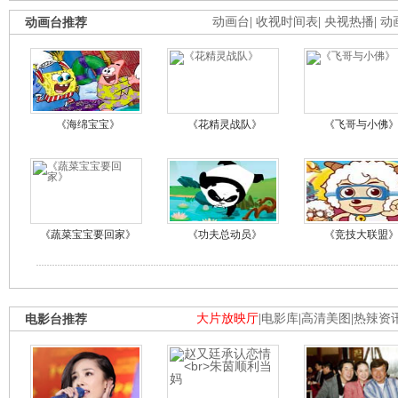
动画台推荐
动画台
|
收视时间表
|
央视热播
|
动
《海绵宝宝》
《花精灵战队》
《飞哥与小佛
《蔬菜宝宝要回家》
《功夫总动员》
《竞技大联盟
电影台推荐
大片放映厅
|
电影库
|
高清美图
|
热辣资