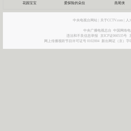
花园宝宝
爱探险的朵拉
燕尾侠
中央电视台网站
|
关于CCTV.com
|
人
中央广播电视总台 中国网络电
违法和不良信息举报
京ICP证060535号
网上传播视听节目许可证号 0102004
新出网证（京）字0