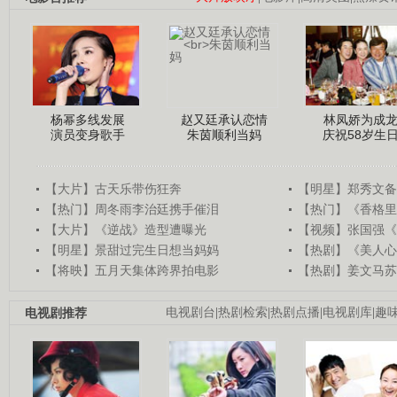
杨幂多线发展
赵又廷承认恋情
林凤娇为成
演员变身歌手
朱茵顺利当妈
庆祝58岁生
【大片】古天乐带伤狂奔
【明星】郑秀文备
【热门】周冬雨李治廷携手催泪
【热门】《香格里
【大片】《逆战》造型遭曝光
【视频】张国强《
【明星】景甜过完生日想当妈妈
【热剧】《美人心
【将映】五月天集体跨界拍电影
【热剧】姜文马苏
电视剧推荐
电视剧台
|
热剧检索
|
热剧点播
|
电视剧库
|
趣