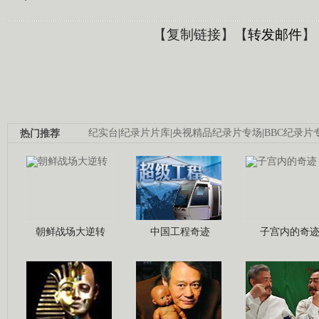
【
复制链接
】【
转发邮件
】
热门推荐
纪实台
|
纪录片片库
|
央视精品纪录片专场
|
BBC纪录片
朝鲜战场大逆转
中国工程奇迹
子宫内的奇