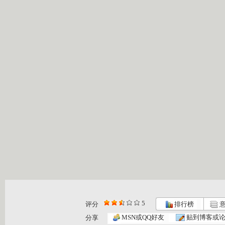
5
评分
排行榜
意
MSN或QQ好友
贴到博客或
分享