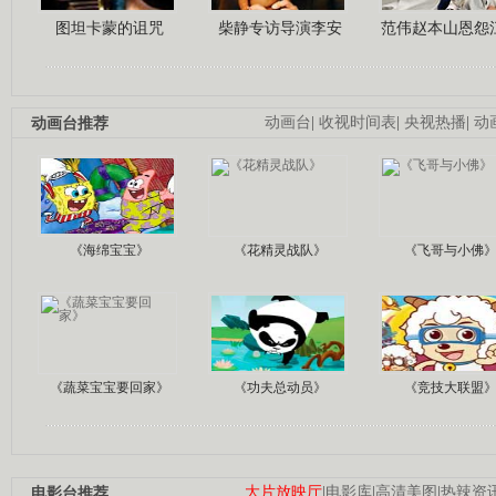
图坦卡蒙的诅咒
柴静专访导演李安
范伟赵本山恩怨
动画台推荐
动画台
|
收视时间表
|
央视热播
|
动
《海绵宝宝》
《花精灵战队》
《飞哥与小佛
《蔬菜宝宝要回家》
《功夫总动员》
《竞技大联盟
电影台推荐
大片放映厅
|
电影库
|
高清美图
|
热辣资