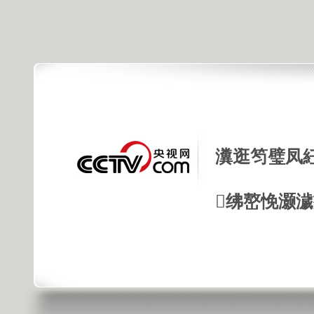
瀵逛笉璧凤
绋嶅悗灏