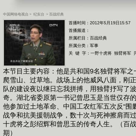
中国网络电视台
>
纪实台
>
百战经典
首播时间：2012年5月19日15:57
首播频道：
所属栏目：
百战经典
所属分类：军事
关 键 字：
一野十虎将
独臂将军
本节目主要内容：他是共和国9名独臂将军之
爬雪山、过草地。战场上的他威风八面，刚
队的建设夜以继日忘我拼搏，用独臂抒写了
奇。湖北省委原第一书记曾思玉是当世仅存的
他参加过土地革命、中国工农红军五次反“围
战争和抗美援朝战争，数十次与死神擦肩而
十虎将之彭绍辉和曾思玉的传奇人生。（百战经典
期）