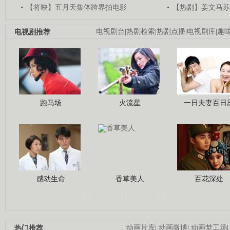
【将映】五月天集体跨界拍电影
【热剧】姜文马苏
电视剧推荐
电视剧台
|
热剧检索
|
热剧点播
|
电视剧库
|
趣
跑马场
火流星
一日夫妻百日
感动生命
香草美人
百花深处
热门推荐
动画片库
|
动画微博
|
动画梦工场