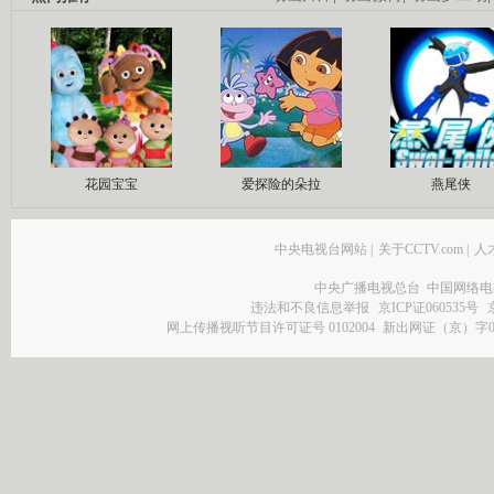
花园宝宝
爱探险的朵拉
燕尾侠
中央电视台网站
|
关于CCTV.com
|
人
中央广播电视总台 中国网络电
违法和不良信息举报
京ICP证060535号
网上传播视听节目许可证号 0102004
新出网证（京）字0