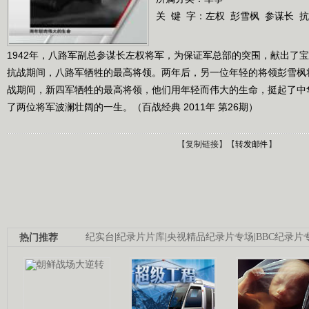
关 键 字：
左权
彭雪枫
参谋长
抗
1942年，八路军副总参谋长左权将军，为保证军总部的突围，献出了宝
抗战期间，八路军牺牲的最高将领。两年后，另一位年轻的将领彭雪枫
战期间，新四军牺牲的最高将领，他们用年轻而伟大的生命，挺起了中
了两位将军波澜壮阔的一生。（百战经典 2011年 第26期）
【
复制链接
】【
转发邮件
】
热门推荐
纪实台
|
纪录片片库
|
央视精品纪录片专场
|
BBC纪录片