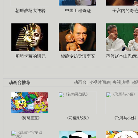
朝鲜战场大逆转
中国工程奇迹
子宫内的奇
图坦卡蒙的诅咒
柴静专访导演李安
范伟赵本山恩怨
动画台推荐
动画台
|
收视时间表
|
央视热播
|
动
《海绵宝宝》
《花精灵战队》
《飞哥与小佛