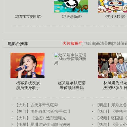
《蔬菜宝宝要回家》
《功夫总动员》
《竞技大联盟
电影台推荐
大片放映厅
|
电影库
|
高清美图
|
热辣资
杨幂多线发展
赵又廷承认恋情
林凤娇为成
演员变身歌手
朱茵顺利当妈
庆祝58岁生
【大片】古天乐带伤狂奔
【明星】郑秀文备
【热门】周冬雨李治廷携手催泪
【热门】《香格里
【大片】《逆战》造型遭曝光
【视频】张国强《
【明星】景甜过完生日想当妈妈
【热剧】《美人心